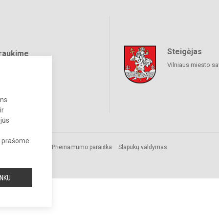
Steigėjas
raukime
Vilniaus miesto sa
ums
ir
 jūs
s, prašome
.
Prieinamumo paraiška
Slapukų valdymas
INKU