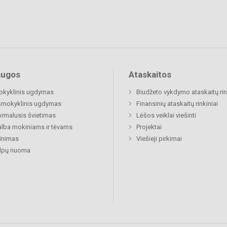
augos
Ataskaitos
okyklinis ugdymas
Biudžeto vykdymo ataskaitų rin
šmokyklinis ugdymas
Finansinių ataskaitų rinkiniai
rmalusis švietimas
Lėšos veiklai viešinti
lba mokiniams ir tėvams
Projektai
inimas
Viešieji pirkimai
alpų nuoma