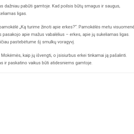
ikus dažniau pabūti gamtoje. Kad poilsis būtų smagus ir saugus,
keliamas ligas.
 pamokėlė „Ką turime žinoti apie erkes?“. Pamokėlės metu visuomen
s pasakojo apie mažus vabalėlius – erkes, apie jų sukeliamas ligas.
reičiau pastebėtume šį smulkų voragyvį.
 Mokėmės, kaip jų išvengti, o įsisiurbus erkei tinkamai ją pašalinti.
as ir paskatino vaikus būti atidesniems gamtoje.