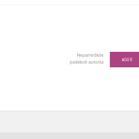
Nepamirškite
0
AČIŪ
padėkoti autoriui