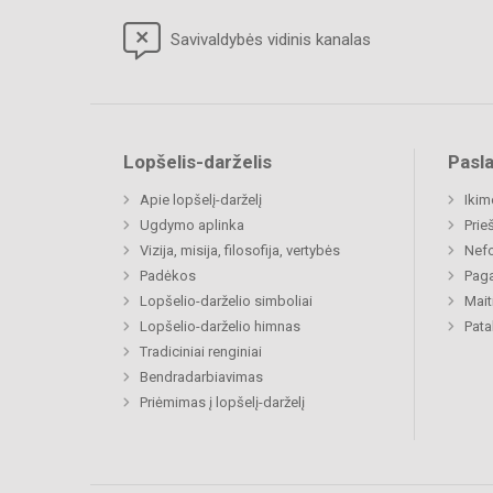
Savivaldybės vidinis kanalas
Lopšelis-darželis
Pasl
Apie lopšelį-darželį
Ikim
Ugdymo aplinka
Prie
Vizija, misija, filosofija, vertybės
Nefo
Padėkos
Paga
Lopšelio-darželio simboliai
Mait
Lopšelio-darželio himnas
Pat
Tradiciniai renginiai
Bendradarbiavimas
Priėmimas į lopšelį-darželį