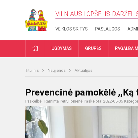
VILNIAUS LOPŠELIS-DARŽELI
VEIKLOS SRITYS
PASLAUGOS
ADMI
PRADŽIA
UGDYMAS
GRUPĖS
PAGALBA M
Titulinis
Naujienos
Aktualijos
Prevencinė pamokėlė ,,Ką t
Paskelbė : Raminta Petrulionienė
Paskelbta: 2022-05-06
Kategor