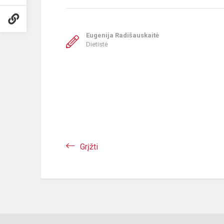
Eugenija Radišauskaitė
Dietistė
Grįžti