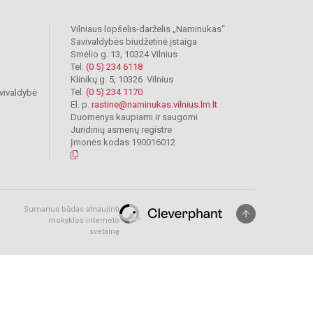
Vilniaus lopšelis-darželis „Naminukas“
Savivaldybės biudžetinė įstaiga
Smėlio g. 13, 10324 Vilnius
Tel.
(0 5) 234 6118
Klinikų g. 5, 10326 Vilnius
Tel.
(0 5) 234 1170
vivaldybė
El. p.
rastine@naminukas.vilnius.lm.lt
Duomenys kaupiami ir saugomi
Juridinių asmenų registre
Įmonės kodas 190016012
Sumanus būdas atnaujinti
mokyklos interneto
svetainę