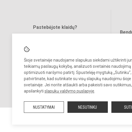
Pastebėjote klaidų?
Bend
Turite pasiūlymų?
RAŠYKITE
Šioje svetainėje naudojame slapukus siekdami užtikrinti j
teikiamų paslaugų kokybę, analizuoti svetainės naudojimą 
optimizuoti naršymo patirtį. Spustelėję mygtuką „Sutinku“,
patvirtinate, kad sutinkate su visų slapukų naudojimu šioje
svetainėje. Jei norite atšaukti arba pakeisti savo sutikimu
© 2022. Vilniaus lopšelis darželis Naminukas. Visos teisės saugomos
apsilankyti
slapukų valdymo puslapyje
.
Kopijuoti turinį be raštiško darželio administracijos sutikimo griežtai
draudžiama.
NUSTATYMAI
NESUTINKU
SUT