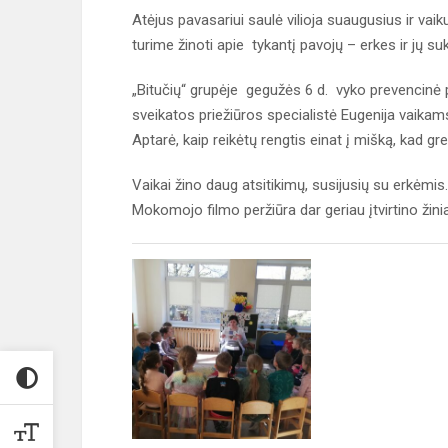
Atėjus pavasariui saulė vilioja suaugusius ir va
turime žinoti apie tykantį pavojų – erkes ir jų su
„Bitučių“ grupėje gegužės 6 d. vyko prevencinė
sveikatos priežiūros specialistė Eugenija vaikam
Aptarė, kaip reikėtų rengtis einat į mišką, kad g
Vaikai žino daug atsitikimų, susijusių su erkėmis.
Mokomojo filmo peržiūra dar geriau įtvirtino žini