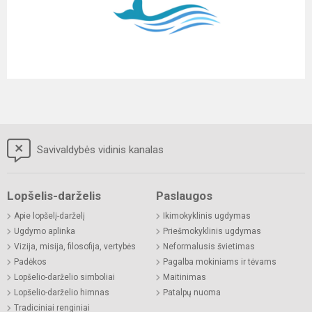
Savivaldybės vidinis kanalas
Lopšelis-darželis
Paslaugos
Apie lopšelį-darželį
Ikimokyklinis ugdymas
Ugdymo aplinka
Priešmokyklinis ugdymas
Vizija, misija, filosofija, vertybės
Neformalusis švietimas
Padėkos
Pagalba mokiniams ir tėvams
Lopšelio-darželio simboliai
Maitinimas
Lopšelio-darželio himnas
Patalpų nuoma
Tradiciniai renginiai