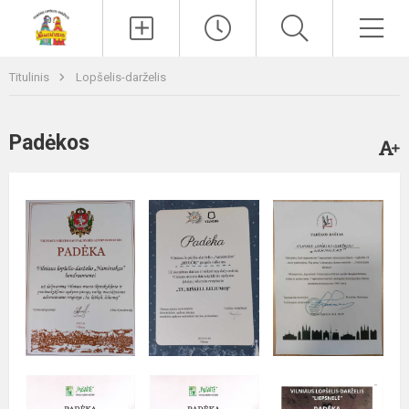
Paieška
Men
Titulinis
Lopšelis-darželis
Padėkos