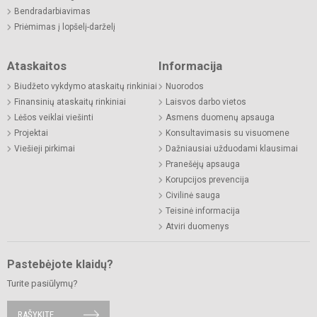
Bendradarbiavimas
Priėmimas į lopšelį-darželį
Ataskaitos
Informacija
Biudžeto vykdymo ataskaitų rinkiniai
Nuorodos
Finansinių ataskaitų rinkiniai
Laisvos darbo vietos
Lėšos veiklai viešinti
Asmens duomenų apsauga
Projektai
Konsultavimasis su visuomene
Viešieji pirkimai
Dažniausiai užduodami klausimai
Pranešėjų apsauga
Korupcijos prevencija
Civilinė sauga
Teisinė informacija
Atviri duomenys
Pastebėjote klaidų?
Turite pasiūlymų?
RAŠYKITE