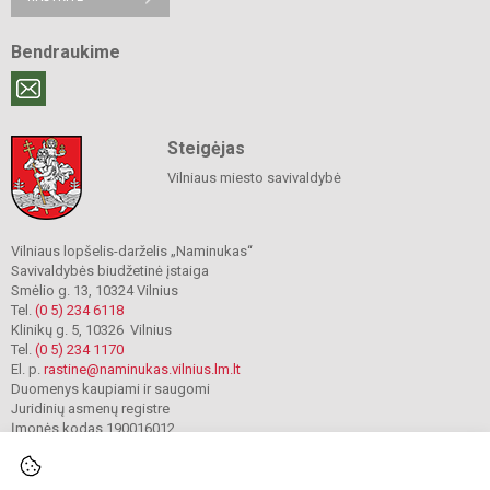
Bendraukime
Steigėjas
Vilniaus miesto savivaldybė
Vilniaus lopšelis-darželis „Naminukas“
Savivaldybės biudžetinė įstaiga
Smėlio g. 13, 10324 Vilnius
Tel.
(0 5) 234 6118
Klinikų g. 5, 10326 Vilnius
Tel.
(0 5) 234 1170
El. p.
rastine@naminukas.vilnius.lm.lt
Duomenys kaupiami ir saugomi
Juridinių asmenų registre
Įmonės kodas 190016012