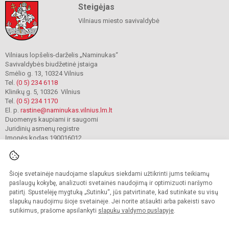
Steigėjas
Vilniaus miesto savivaldybė
Vilniaus lopšelis-darželis „Naminukas“
Savivaldybės biudžetinė įstaiga
Smėlio g. 13, 10324 Vilnius
Tel.
(0 5) 234 6118
Klinikų g. 5, 10326 Vilnius
Tel.
(0 5) 234 1170
El. p.
rastine@naminukas.vilnius.lm.lt
Duomenys kaupiami ir saugomi
Juridinių asmenų registre
Įmonės kodas 190016012
Šioje svetainėje naudojame slapukus siekdami užtikrinti jums teikiamų
© 2022. Vilniaus lopšelis darželis Naminukas. Visos teisės saugomos.
Kopijuoti turinį be raštiško darželio administracijos sutikimo griežtai draudžiama.
paslaugų kokybę, analizuoti svetainės naudojimą ir optimizuoti naršymo
patirtį. Spustelėję mygtuką „Sutinku“, jūs patvirtinate, kad sutinkate su visų
Prieinamumo paraiška
Slapukų valdymas
slapukų naudojimu šioje svetainėje. Jei norite atšaukti arba pakeisti savo
sutikimus, prašome apsilankyti
slapukų valdymo puslapyje
.
Sumanus būdas atnaujinti
mokyklos interneto