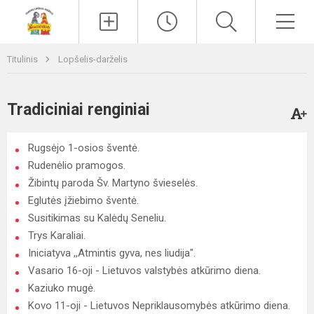
Paieška
Men
Titulinis
Lopšelis-darželis
Tradiciniai renginiai
Rugsėjo 1-osios šventė.
Rudenėlio pramogos.
Žibintų paroda Šv. Martyno švieselės.
Eglutės įžiebimo šventė.
Susitikimas su Kalėdų Seneliu.
Trys Karaliai.
Iniciatyva ,,Atmintis gyva, nes liudija".
Vasario 16-oji - Lietuvos valstybės atkūrimo diena.
Kaziuko mugė.
Kovo 11-oji - Lietuvos Nepriklausomybės atkūrimo diena.