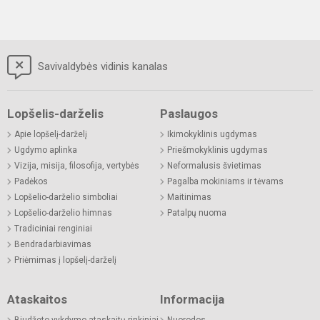
Savivaldybės vidinis kanalas
Lopšelis-darželis
Paslaugos
Apie lopšelį-darželį
Ikimokyklinis ugdymas
Ugdymo aplinka
Priešmokyklinis ugdymas
Vizija, misija, filosofija, vertybės
Neformalusis švietimas
Padėkos
Pagalba mokiniams ir tėvams
Lopšelio-darželio simboliai
Maitinimas
Lopšelio-darželio himnas
Patalpų nuoma
Tradiciniai renginiai
Bendradarbiavimas
Priėmimas į lopšelį-darželį
Ataskaitos
Informacija
Biudžeto vykdymo ataskaitų rinkiniai
Nuorodos