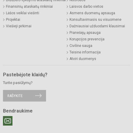
Finansinių ataskaitų rinkiniai
Laisvos darbo vietos
Lėšos veiklai viešinti
Asmens duomenų apsauga
Projektai
Konsultavimasis su visuomene
Viešieji pirkimai
Dažniausiai užduodami klausimai
Pranešėjų apsauga
Korupcijos prevencija
Civilinė sauga
Teisinė informacija
Atviri duomenys
Pastebėjote klaidų?
Turite pasiūlymų?
RAŠYKITE
Bendraukime