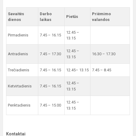
Savaitės
Darbo
Priėmimo
Pietūs
dienos
laikas
valandos
12.45 –
Pirmadienis
7.45 – 16.15
13.15
12.45 –
Antradienis
7.45 – 17.30
16.30 – 17.30
13.15
Trečiadienis
7.45 – 16.15
12.45– 13.15
7.45 – 8.45
12.45 –
Ketvirtadienis
7.45 – 16.15
13.15
12.45 –
Penktadienis
7.45 – 15.00
13.15
Kontaktai