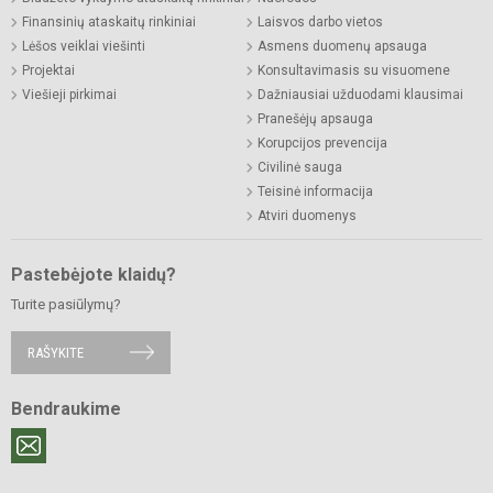
Finansinių ataskaitų rinkiniai
Laisvos darbo vietos
Lėšos veiklai viešinti
Asmens duomenų apsauga
Projektai
Konsultavimasis su visuomene
Viešieji pirkimai
Dažniausiai užduodami klausimai
Pranešėjų apsauga
Korupcijos prevencija
Civilinė sauga
Teisinė informacija
Atviri duomenys
Pastebėjote klaidų?
Turite pasiūlymų?
RAŠYKITE
Bendraukime