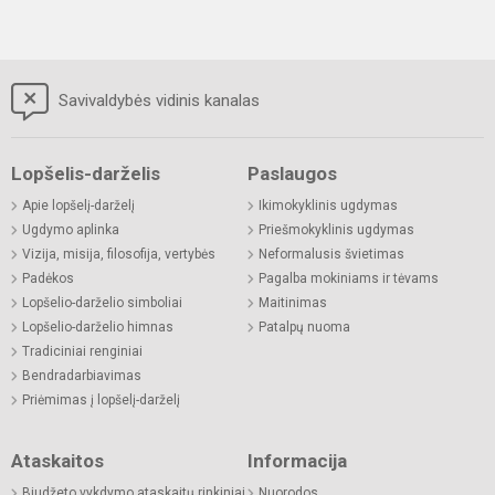
Savivaldybės vidinis kanalas
Lopšelis-darželis
Paslaugos
Apie lopšelį-darželį
Ikimokyklinis ugdymas
Ugdymo aplinka
Priešmokyklinis ugdymas
Vizija, misija, filosofija, vertybės
Neformalusis švietimas
Padėkos
Pagalba mokiniams ir tėvams
Lopšelio-darželio simboliai
Maitinimas
Lopšelio-darželio himnas
Patalpų nuoma
Tradiciniai renginiai
Bendradarbiavimas
Priėmimas į lopšelį-darželį
Ataskaitos
Informacija
Biudžeto vykdymo ataskaitų rinkiniai
Nuorodos