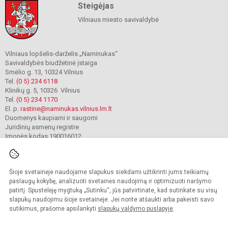
Steigėjas
Vilniaus miesto savivaldybė
Vilniaus lopšelis-darželis „Naminukas“
Savivaldybės biudžetinė įstaiga
Smėlio g. 13, 10324 Vilnius
Tel.
(0 5) 234 6118
Klinikų g. 5, 10326 Vilnius
Tel.
(0 5) 234 1170
El. p.
rastine@naminukas.vilnius.lm.lt
Duomenys kaupiami ir saugomi
Juridinių asmenų registre
Įmonės kodas 190016012
Šioje svetainėje naudojame slapukus siekdami užtikrinti jums teikiamų
© 2022. Vilniaus lopšelis darželis Naminukas. Visos teisės saugomos.
Kopijuoti turinį be raštiško darželio administracijos sutikimo griežtai draudžiama.
paslaugų kokybę, analizuoti svetainės naudojimą ir optimizuoti naršymo
patirtį. Spustelėję mygtuką „Sutinku“, jūs patvirtinate, kad sutinkate su visų
Prieinamumo paraiška
Slapukų valdymas
slapukų naudojimu šioje svetainėje. Jei norite atšaukti arba pakeisti savo
sutikimus, prašome apsilankyti
slapukų valdymo puslapyje
.
Sumanus būdas atnaujinti
mokyklos interneto
svetainę