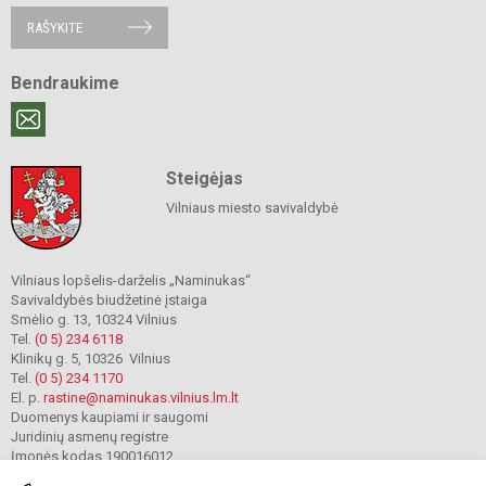
RAŠYKITE
Bendraukime
Steigėjas
Vilniaus miesto savivaldybė
Vilniaus lopšelis-darželis „Naminukas“
Savivaldybės biudžetinė įstaiga
Smėlio g. 13, 10324 Vilnius
Tel.
(0 5) 234 6118
Klinikų g. 5, 10326 Vilnius
Tel.
(0 5) 234 1170
El. p.
rastine@naminukas.vilnius.lm.lt
Duomenys kaupiami ir saugomi
Juridinių asmenų registre
Įmonės kodas 190016012