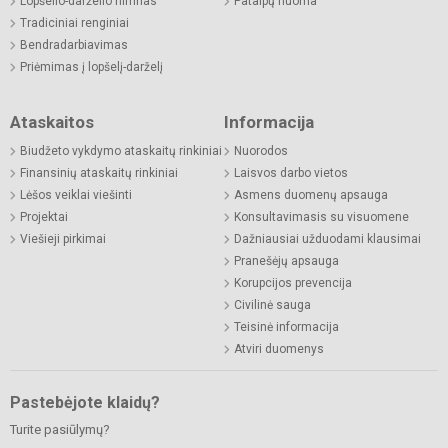
Lopšelio-darželio himnas
Patalpų nuoma
Tradiciniai renginiai
Bendradarbiavimas
Priėmimas į lopšelį-darželį
Ataskaitos
Informacija
Biudžeto vykdymo ataskaitų rinkiniai
Nuorodos
Finansinių ataskaitų rinkiniai
Laisvos darbo vietos
Lėšos veiklai viešinti
Asmens duomenų apsauga
Projektai
Konsultavimasis su visuomene
Viešieji pirkimai
Dažniausiai užduodami klausimai
Pranešėjų apsauga
Korupcijos prevencija
Civilinė sauga
Teisinė informacija
Atviri duomenys
Pastebėjote klaidų?
Turite pasiūlymų?