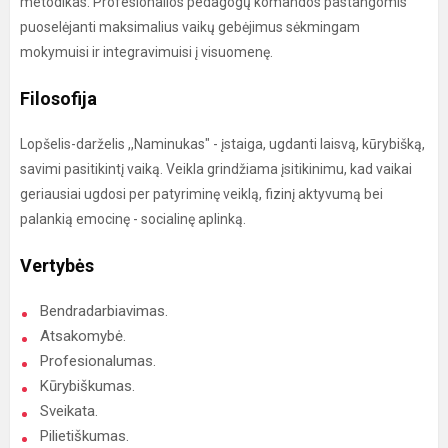
metodikas. Profesionalios pedagogų komandos pastangomis
puoselėjanti maksimalius vaikų gebėjimus sėkmingam
mokymuisi ir integravimuisi į visuomenę.
Filosofija
Lopšelis-darželis ,,Naminukas" - įstaiga, ugdanti laisvą, kūrybišką,
savimi pasitikintį vaiką. Veikla grindžiama įsitikinimu, kad vaikai
geriausiai ugdosi per patyriminę veiklą, fizinį aktyvumą bei
palankią emocinę - socialinę aplinką.
Vertybės
Bendradarbiavimas.
Atsakomybė.
Profesionalumas.
Kūrybiškumas.
Sveikata.
Pilietiškumas.