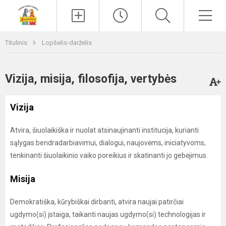
Paieška
Men
Titulinis
Lopšelis-darželis
Vizija, misija, filosofija, vertybės
Vizija
Atvira, šiuolaikiška ir nuolat atsinaujinanti institucija, kurianti
sąlygas bendradarbiavimui, dialogui, naujovėms, iniciatyvoms,
tenkinanti šiuolaikinio vaiko poreikius ir skatinanti jo gebėjimus.
Misija
Demokratiška, kūrybiškai dirbanti, atvira naujai patirčiai
ugdymo(si) įstaiga, taikanti naujas ugdymo(si) technologijas ir