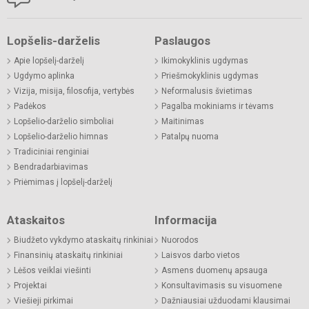
Lopšelis-darželis
Paslaugos
Apie lopšelį-darželį
Ikimokyklinis ugdymas
Ugdymo aplinka
Priešmokyklinis ugdymas
Vizija, misija, filosofija, vertybės
Neformalusis švietimas
Padėkos
Pagalba mokiniams ir tėvams
Lopšelio-darželio simboliai
Maitinimas
Lopšelio-darželio himnas
Patalpų nuoma
Tradiciniai renginiai
Bendradarbiavimas
Priėmimas į lopšelį-darželį
Ataskaitos
Informacija
Biudžeto vykdymo ataskaitų rinkiniai
Nuorodos
Finansinių ataskaitų rinkiniai
Laisvos darbo vietos
Lėšos veiklai viešinti
Asmens duomenų apsauga
Projektai
Konsultavimasis su visuomene
Viešieji pirkimai
Dažniausiai užduodami klausimai