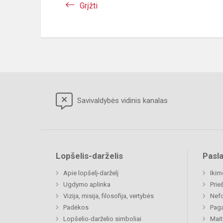
Grįžti
Savivaldybės vidinis kanalas
Lopšelis-darželis
Pasl
Apie lopšelį-darželį
Ikim
Ugdymo aplinka
Prie
Vizija, misija, filosofija, vertybės
Nefo
Padėkos
Paga
Lopšelio-darželio simboliai
Mait