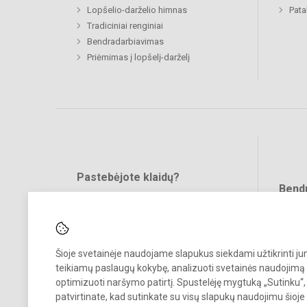
Lopšelio-darželio himnas
Pat
Tradiciniai renginiai
Bendradarbiavimas
Priėmimas į lopšelį-darželį
Pastebėjote klaidų?
Bend
Turite pasiūlymų?
RAŠYKITE
Šioje svetainėje naudojame slapukus siekdami užtikrinti j
teikiamų paslaugų kokybę, analizuoti svetainės naudojimą 
optimizuoti naršymo patirtį. Spustelėję mygtuką „Sutinku“,
patvirtinate, kad sutinkate su visų slapukų naudojimu šioje