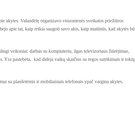
ie akytes. Valandėlę organizavo visuomenės sveikatos priežiūros
ėjo apie tai, kaip reikia saugoti savo akis, kaip maitintis, kad akytės bū
lingi veiksniai: darbas su kompiuteriu, ilgas televizoriaus žiūrėjimas,
as. Yra pastebėta, kad didėja vaikų skaičius su regos sutrikimais ir tokių
mai su planšetėmis ir mobiliaisiais telefonais ypač vargina akytes.