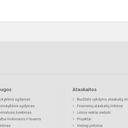
augos
Ataskaitos
okyklinis ugdymas
Biudžeto vykdymo ataskaitų rin
šmokyklinis ugdymas
Finansinių ataskaitų rinkiniai
rmalusis švietimas
Lėšos veiklai viešinti
lba mokiniams ir tėvams
Projektai
inimas
Viešieji pirkimai