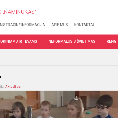
S „​NAMINUKAS“
NISTRACINĖ INFORMACIJA
APIE MUS
KONTAKTAI
OKINIAMS IR TĖVAMS
NEFORMALUSIS ŠVIETIMAS
RENGI
"
ija:
Aktualijos