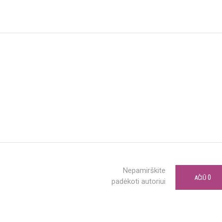
Nepamirškite
0
AČIŪ
padėkoti autoriui