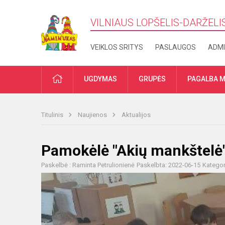
VILNIAUS LOPŠELIS-DARŽELI
VEIKLOS SRITYS
PASLAUGOS
ADMI
PRADŽIA
UGDYMAS
GRUPĖS
PAGALBA M
Titulinis
Naujienos
Aktualijos
Pamokėlė "Akių mankštelė
Paskelbė : Raminta Petrulionienė
Paskelbta: 2022-06-15
Kategor