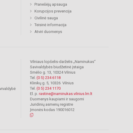
Pranešėjų apsauga
Korupcijos prevencija
Civilinė sauga
Teisinė informacija
Atviri duomenys
Vilniaus lopšelis-darželis „Naminukas“
Savivaldybės biudžetinė įstaiga
Smėlio g. 13, 10324 Vilnius
Tel.
(0 5) 234 6118
Klinikų g. 5, 10326 Vilnius
Tel.
(0 5) 234 1170
vivaldybė
El. p.
rastine@naminukas.vilnius.lm.lt
Duomenys kaupiami ir saugomi
Juridinių asmenų registre
Įmonės kodas 190016012