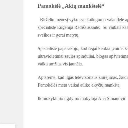
Pamokėlė „Akių mankštelė“
Birželio mėnesį vyko sveikatingumo valandėlė ap
specialistė Eugenija Radišauskaitė. Su vaikais kalb
sveikos ir gerai matytų.
Specialistė papasakojo, kad regai kenkia įvairūs ža
ultravioletiniai saulės spinduliai, blogas apšvietim
vaikų amžius vis jaunėja.
Aptarėme, kad ilgas televizoriaus žiūrėjimas, žaidi
Pamokėlės metu vaikai atliko akyčių mankštą.
Ikimokyklinio ugdymo mokytoja Ana Simanovič