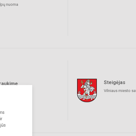
alpų nuoma
Steigėjas
raukime
Vilniaus miesto sa
ums
ir
 jūs