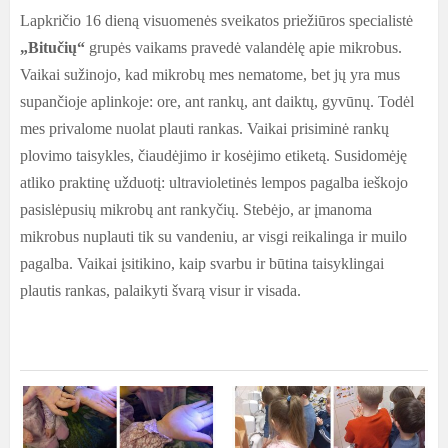
Lapkričio 16 dieną visuomenės sveikatos priežiūros specialistė
„Bitučių“
grupės vaikams pravedė valandėlę apie mikrobus.
Vaikai sužinojo, kad mikrobų mes nematome, bet jų yra mus
supančioje aplinkoje: ore, ant rankų, ant daiktų, gyvūnų. Todėl
mes privalome nuolat plauti rankas. Vaikai prisiminė rankų
plovimo taisykles, čiaudėjimo ir kosėjimo etiketą. Susidomėję
atliko praktinę užduotį: ultravioletinės lempos pagalba ieškojo
pasislėpusių mikrobų ant rankyčių. Stebėjo, ar įmanoma
mikrobus nuplauti tik su vandeniu, ar visgi reikalinga ir muilo
pagalba. Vaikai įsitikino, kaip svarbu ir būtina taisyklingai
plautis rankas, palaikyti švarą visur ir visada.