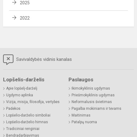
2025
2022
Savivaldybės vidinis kanalas
Lopšelis-darželis
Paslaugos
Apie lopšelį-darželį
Ikimokyklinis ugdymas
Ugdymo aplinka
Priešmokyklinis ugdymas
Vizija, misija, filosofija, vertybės
Neformalusis švietimas
Padėkos
Pagalba mokiniams ir tėvams
Lopšelio-darželio simboliai
Maitinimas
Lopšelio-darželio himnas
Patalpų nuoma
Tradiciniai renginiai
Bendradarbiavimas