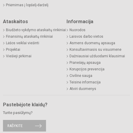
Priėmimas į lopšelį-darželį
Ataskaitos
Informacija
Biudžeto vykdymo ataskaitų rinkiniai
Nuorodos
Finansinių ataskaitų rinkiniai
Laisvos darbo vietos
Lėšos veiklai viešinti
Asmens duomenų apsauga
Projektai
Konsultavimasis su visuomene
Viešieji pirkimai
Dažniausiai užduodami klausimai
Pranešėjų apsauga
Korupcijos prevencija
Civilinė sauga
Teisinė informacija
Atviri duomenys
Pastebėjote klaidų?
Turite pasiūlymų?
RAŠYKITE