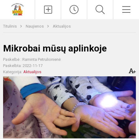
Paieška
Men
Titulinis
Naujienos
Aktualijos
Mikrobai mūsų aplinkoje
Paskelbė : Raminta Petrulionienė
Paskelbta: 2022-11-17
Kategorija:
Aktualijos