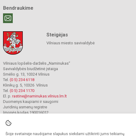
Bendraukime
Steigėjas
Vilniaus miesto savivaldybė
Vilniaus lopšelis-darželis „Naminukas“
Savivaldybės biudžetinė įstaiga
Smėlio g. 13, 10324 Vilnius
Tel.
(0 5) 234 6118
Klinikų g. 5, 10326 Vilnius
Tel.
(0 5) 234 1170
El. p.
rastine@naminukas.vilnius.lm.lt
Duomenys kaupiami ir saugomi
Juridinių asmenų registre
Įmonės kodas 190016012
Šioje svetainėje naudojame slapukus siekdami užtikrinti jums teikiamų
© 2022. Vilniaus lopšelis darželis Naminukas. Visos teisės saugomos.