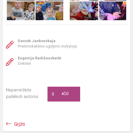
Danutė Jankovskaja
Priešmokyklinio ugdymo mokytoja
Eugenija Radišauskaitė
Dietistė
Nepamirškite
0
AČIŪ
padėkoti autoriui
Grįžti