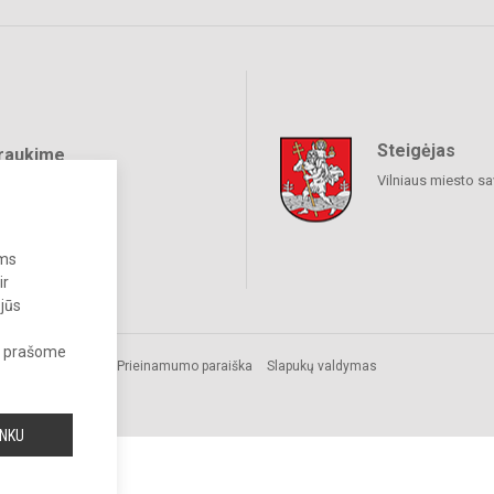
Steigėjas
raukime
Vilniaus miesto sa
ums
ir
 jūs
s, prašome
.
Prieinamumo paraiška
Slapukų valdymas
INKU