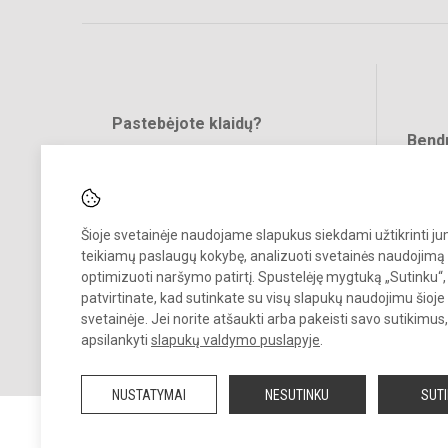
Pastebėjote klaidų?
Bend
Turite pasiūlymų?
RAŠYKITE
Šioje svetainėje naudojame slapukus siekdami užtikrinti j
teikiamų paslaugų kokybę, analizuoti svetainės naudojimą 
optimizuoti naršymo patirtį. Spustelėję mygtuką „Sutinku“,
patvirtinate, kad sutinkate su visų slapukų naudojimu šioje
svetainėje. Jei norite atšaukti arba pakeisti savo sutikimu
© 2022. Vilniaus lopšelis darželis Naminukas. Visos teisės saugomos
apsilankyti
slapukų valdymo puslapyje
.
Kopijuoti turinį be raštiško darželio administracijos sutikimo griežtai
draudžiama.
NUSTATYMAI
NESUTINKU
SUT