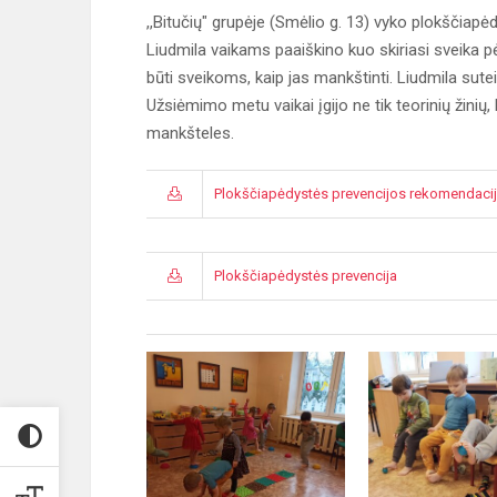
,,Bitučių" grupėje (Smėlio g. 13) vyko plokščiap
Liudmila vaikams paaiškino kuo skiriasi sveika p
būti sveikoms, kaip jas mankštinti. Liudmila sute
Užsiėmimo metu vaikai įgijo ne tik teorinių žinių
mankšteles.
Plokščiapėdystės prevencijos rekomendaci
Plokščiapėdystės prevencija