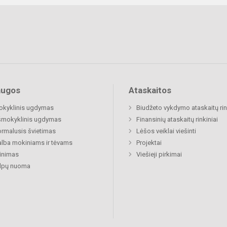
augos
Ataskaitos
okyklinis ugdymas
Biudžeto vykdymo ataskaitų rin
šmokyklinis ugdymas
Finansinių ataskaitų rinkiniai
rmalusis švietimas
Lėšos veiklai viešinti
lba mokiniams ir tėvams
Projektai
inimas
Viešieji pirkimai
alpų nuoma