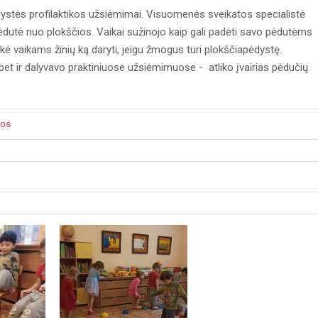
ėdystės profilaktikos užsiėmimai. Visuomenės sveikatos specialistė
ėdutė nuo plokščios. Vaikai sužinojo kaip gali padėti savo pėdutėms
ikė vaikams žinių ką daryti, jeigu žmogus turi plokščiapėdystę.
, bet ir dalyvavo praktiniuose užsiėmimuose - atliko įvairias pėdučių
jos