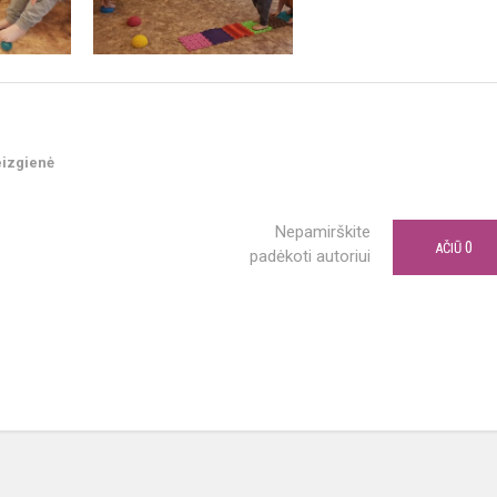
eizgienė
Nepamirškite
0
AČIŪ
padėkoti autoriui