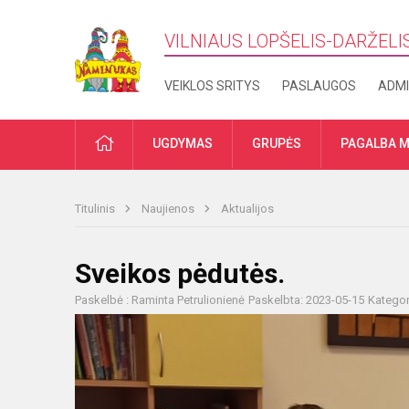
VILNIAUS LOPŠELIS-DARŽELI
VEIKLOS SRITYS
PASLAUGOS
ADMI
PRADŽIA
UGDYMAS
GRUPĖS
PAGALBA M
Titulinis
Naujienos
Aktualijos
Sveikos pėdutės.
Paskelbė : Raminta Petrulionienė
Paskelbta: 2023-05-15
Kategor