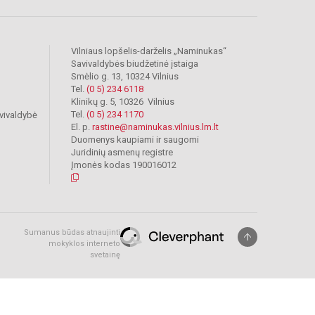
Vilniaus lopšelis-darželis „Naminukas“
Savivaldybės biudžetinė įstaiga
Smėlio g. 13, 10324 Vilnius
Tel.
(0 5) 234 6118
Klinikų g. 5, 10326 Vilnius
Tel.
(0 5) 234 1170
vivaldybė
El. p.
rastine@naminukas.vilnius.lm.lt
Duomenys kaupiami ir saugomi
Juridinių asmenų registre
Įmonės kodas 190016012
Sumanus būdas atnaujinti
mokyklos interneto
svetainę