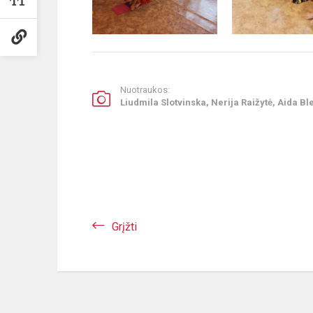
Nuotraukos:
Liudmila Slotvinska, Nerija Raižytė, Aida Bl
Grįžti