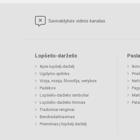
Savivaldybės vidinis kanalas
Lopšelis-darželis
Pasl
Apie lopšelį-darželį
Ikim
Ugdymo aplinka
Prie
Vizija, misija, filosofija, vertybės
Nefo
Padėkos
Paga
Lopšelio-darželio simboliai
Mait
Lopšelio-darželio himnas
Pat
Tradiciniai renginiai
Bendradarbiavimas
Priėmimas į lopšelį-darželį