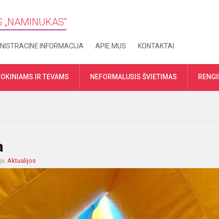
S „​NAMINUKAS“
NISTRACINĖ INFORMACIJA
APIE MUS
KONTAKTAI
OKINIAMS IR TĖVAMS
NEFORMALUSIS ŠVIETIMAS
RENGI
a
ja:
Aktualijos