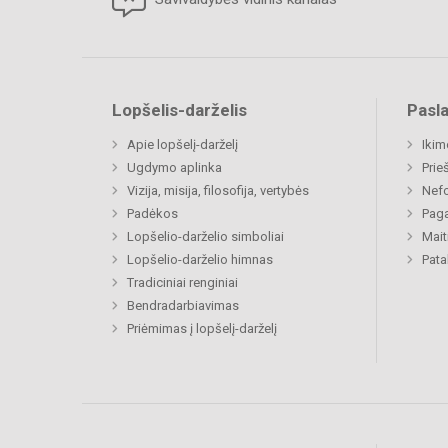
Lopšelis-darželis
Pasl
Apie lopšelį-darželį
Ikim
Ugdymo aplinka
Prie
Vizija, misija, filosofija, vertybės
Nefo
Padėkos
Paga
Lopšelio-darželio simboliai
Mait
Lopšelio-darželio himnas
Pat
Tradiciniai renginiai
Bendradarbiavimas
Priėmimas į lopšelį-darželį