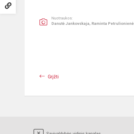
Nuotraukos:
Danutė Jankovskaja, Raminta Petrulionienė
Grįžti
Savivaldybės vidinis kanalas