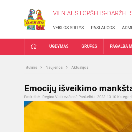
VILNIAUS LOPŠELIS-DARŽELI
VEIKLOS SRITYS
PASLAUGOS
ADMI
PRADŽIA
UGDYMAS
GRUPĖS
PAGALBA M
Titulinis
Naujienos
Aktualijos
Emocijų išveikimo mankšt
Paskelbė : Regina Vaitkevičienė
Paskelbta: 2023-10-10
Kategori