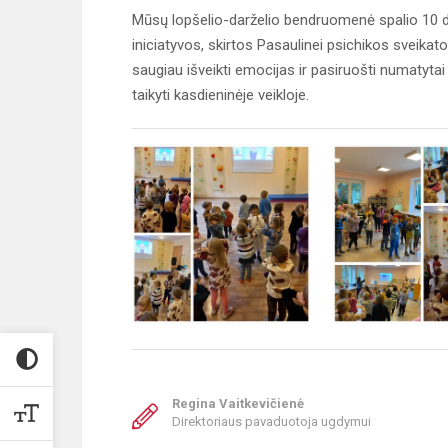
Mūsų lopšelio-darželio bendruomenė spalio 10 d. 
iniciatyvos, skirtos Pasaulinei psichikos sveikatos
saugiau išveikti emocijas ir pasiruošti numatytai
taikyti kasdieninėje veikloje.
Regina Vaitkevičienė
Direktoriaus pavaduotoja ugdymui