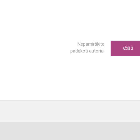
Nepamirškite
3
AČIŪ
padėkoti autoriui