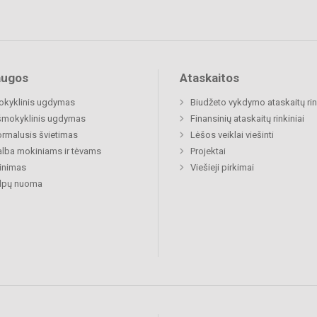
augos
Ataskaitos
okyklinis ugdymas
Biudžeto vykdymo ataskaitų rin
šmokyklinis ugdymas
Finansinių ataskaitų rinkiniai
rmalusis švietimas
Lėšos veiklai viešinti
lba mokiniams ir tėvams
Projektai
inimas
Viešieji pirkimai
alpų nuoma