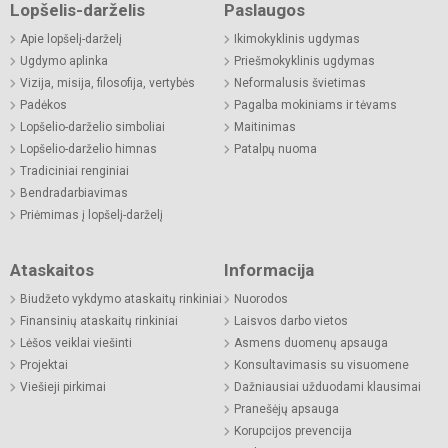
Lopšelis-darželis
Paslaugos
Apie lopšelį-darželį
Ikimokyklinis ugdymas
Ugdymo aplinka
Priešmokyklinis ugdymas
Vizija, misija, filosofija, vertybės
Neformalusis švietimas
Padėkos
Pagalba mokiniams ir tėvams
Lopšelio-darželio simboliai
Maitinimas
Lopšelio-darželio himnas
Patalpų nuoma
Tradiciniai renginiai
Bendradarbiavimas
Priėmimas į lopšelį-darželį
Ataskaitos
Informacija
Biudžeto vykdymo ataskaitų rinkiniai
Nuorodos
Finansinių ataskaitų rinkiniai
Laisvos darbo vietos
Lėšos veiklai viešinti
Asmens duomenų apsauga
Projektai
Konsultavimasis su visuomene
Viešieji pirkimai
Dažniausiai užduodami klausimai
Pranešėjų apsauga
Korupcijos prevencija