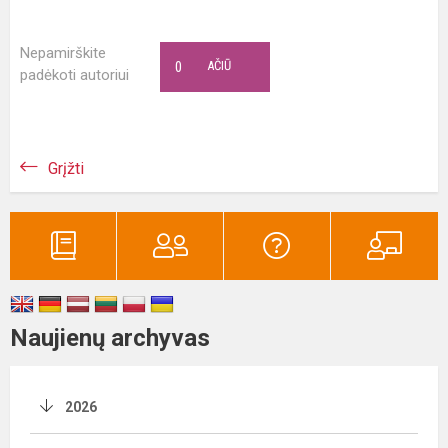
Nepamirškite
0
AČIŪ
padėkoti autoriui
Grįžti
Naujienų archyvas
2026