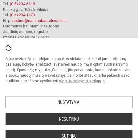
Tel.
(0 5) 234 6118
Klinikų g. 5, 10326 Vilnius
Tel.
(0 5) 234 1170
El. p.
rastine@naminukas.vilnius.lm.lt
Duomenys kaupiami ir saugomi
Juridinių asmenų registre
Įmonės kodas 190016012
Šioje svetainėje naudojame slapukus siekdami užtikrinti jums teikiamų
© 2022. Vilniaus lopšelis darželis Naminukas. Visos teisės saugomos.
Kopijuoti turinį be raštiško darželio administracijos sutikimo griežtai draudžiama.
paslaugų kokybę, analizuoti svetainės naudojimą ir optimizuoti naršymo
patirtį. Spustelėję mygtuką „Sutinku“, jūs patvirtinate, kad sutinkate su visų
Prieinamumo paraiška
Slapukų valdymas
slapukų naudojimu šioje svetainėje. Jei norite atšaukti arba pakeisti savo
sutikimus, prašome apsilankyti
slapukų valdymo puslapyje
.
Sumanus būdas atnaujinti
mokyklos interneto
svetainę
NUSTATYMAI
NESUTINKU
SUTINKU