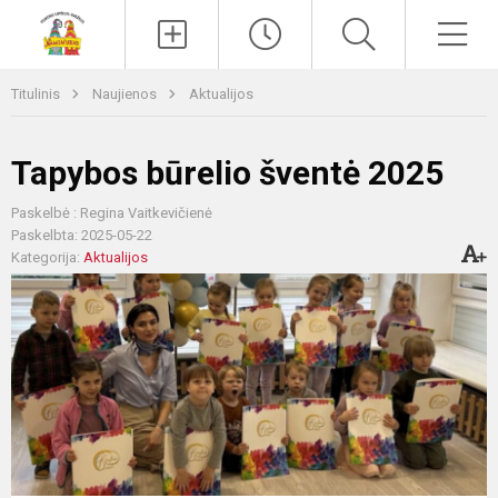
Paieška
Men
Titulinis
Naujienos
Aktualijos
Tapybos būrelio šventė 2025
Paskelbė : Regina Vaitkevičienė
Paskelbta: 2025-05-22
Kategorija:
Aktualijos