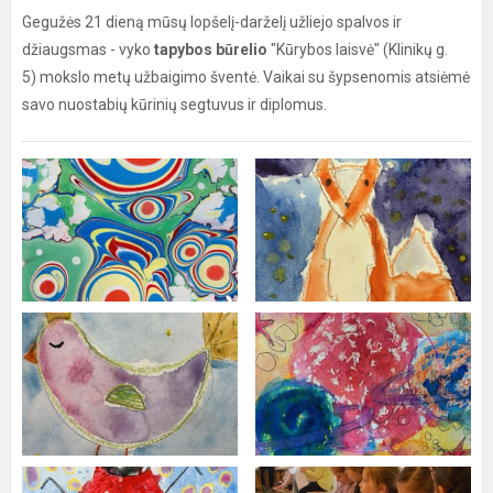
Gegužės 21 dieną mūsų lopšelį-darželį užliejo spalvos ir
džiaugsmas - vyko
tapybos būrelio
"Kūrybos laisvė" (Klinikų g.
5) mokslo metų užbaigimo šventė. Vaikai su šypsenomis atsiėmė
savo nuostabių kūrinių segtuvus ir diplomus.