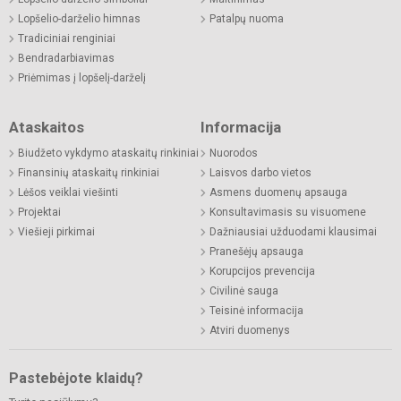
Lopšelio-darželio himnas
Patalpų nuoma
Tradiciniai renginiai
Bendradarbiavimas
Priėmimas į lopšelį-darželį
Ataskaitos
Informacija
Biudžeto vykdymo ataskaitų rinkiniai
Nuorodos
Finansinių ataskaitų rinkiniai
Laisvos darbo vietos
Lėšos veiklai viešinti
Asmens duomenų apsauga
Projektai
Konsultavimasis su visuomene
Viešieji pirkimai
Dažniausiai užduodami klausimai
Pranešėjų apsauga
Korupcijos prevencija
Civilinė sauga
Teisinė informacija
Atviri duomenys
Pastebėjote klaidų?