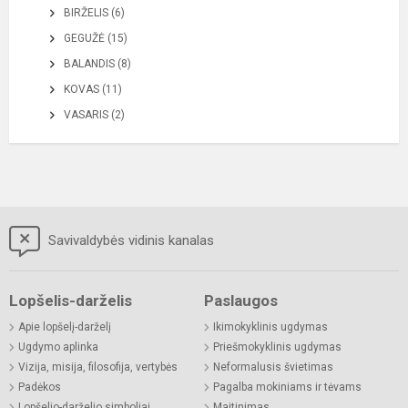
BIRŽELIS (6)
GEGUŽĖ (15)
BALANDIS (8)
KOVAS (11)
VASARIS (2)
Savivaldybės vidinis kanalas
Lopšelis-darželis
Paslaugos
Apie lopšelį-darželį
Ikimokyklinis ugdymas
Ugdymo aplinka
Priešmokyklinis ugdymas
Vizija, misija, filosofija, vertybės
Neformalusis švietimas
Padėkos
Pagalba mokiniams ir tėvams
Lopšelio-darželio simboliai
Maitinimas