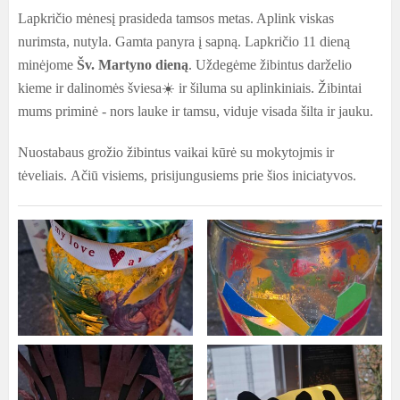
Lapkričio mėnesį prasideda tamsos metas. Aplink viskas
nurimsta, nutyla. Gamta panyra į sapną.
Lapkričio 11 dieną
minėjome
Šv.
Martyno dieną
. Uždegėme žibintus darželio
kieme ir dalinomės šviesa☀️ ir šiluma su aplinkiniais. Žibintai
mums priminė - nors lauke ir tamsu, viduje visada šilta ir jauku.
Nuostabaus grožio žibintus vaikai kūrė su mokytojmis ir
tėveliais. Ačiū visiems, prisijungusiems prie šios iniciatyvos.