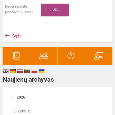
Nepamirškite
1
AČIŪ
padėkoti autoriui
Grįžti
Naujienų archyvas
2026
LIEPA (1)