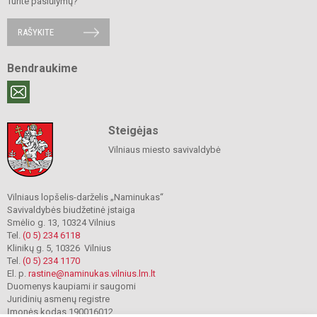
Turite pasiūlymų?
RAŠYKITE
Bendraukime
Steigėjas
Vilniaus miesto savivaldybė
Vilniaus lopšelis-darželis „Naminukas“
Savivaldybės biudžetinė įstaiga
Smėlio g. 13, 10324 Vilnius
Tel.
(0 5) 234 6118
Klinikų g. 5, 10326 Vilnius
Tel.
(0 5) 234 1170
El. p.
rastine@naminukas.vilnius.lm.lt
Duomenys kaupiami ir saugomi
Juridinių asmenų registre
Įmonės kodas 190016012