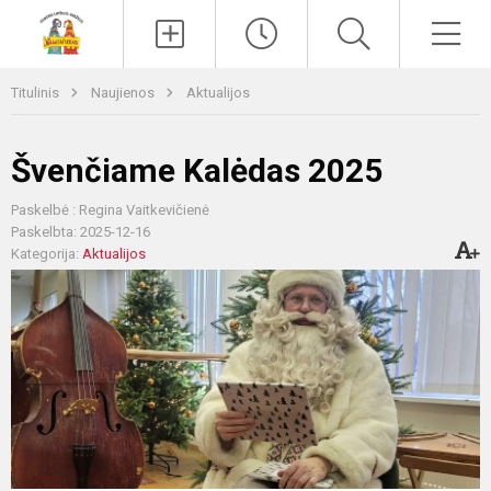
Paieška
Men
Titulinis
Naujienos
Aktualijos
Švenčiame Kalėdas 2025
Paskelbė : Regina Vaitkevičienė
Paskelbta: 2025-12-16
Kategorija:
Aktualijos