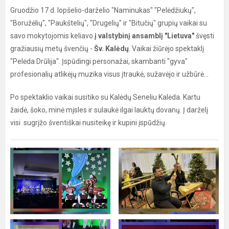
Gruodžio 17 d. lopšelio-darželio "Naminukas" "Pelėdžiukų",
"Boružėlių", "Paukštelių", "Drugelių" ir "Bitučių" grupių vaikai su
savo mokytojomis keliavo
į valstybinį ansamblį "Lietuva"
švęsti
gražiausių metų švenčių -
Šv. Kalėdų
. Vaikai žiūrėjo spektaklį
"Pelėda Drūlija". Įspūdingi personažai, skambanti "gyva"
profesionalių atlikėjų muzika visus įtraukė, sužavėjo ir užbūrė...
Po spektaklio vaikai susitiko su Kalėdų Seneliu Kalėda. Kartu
žaidė, šoko, minė mįsles ir sulaukė ilgai lauktų dovanų. Į darželį
visi sugrįžo šventiškai nusiteikę ir kupini įspūdžių.