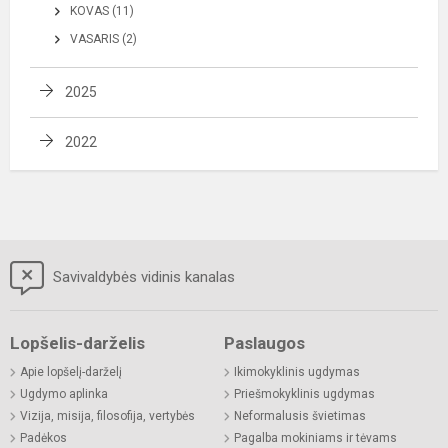
KOVAS (11)
VASARIS (2)
2025
2022
Savivaldybės vidinis kanalas
Lopšelis-darželis
Paslaugos
Apie lopšelį-darželį
Ikimokyklinis ugdymas
Ugdymo aplinka
Priešmokyklinis ugdymas
Vizija, misija, filosofija, vertybės
Neformalusis švietimas
Padėkos
Pagalba mokiniams ir tėvams