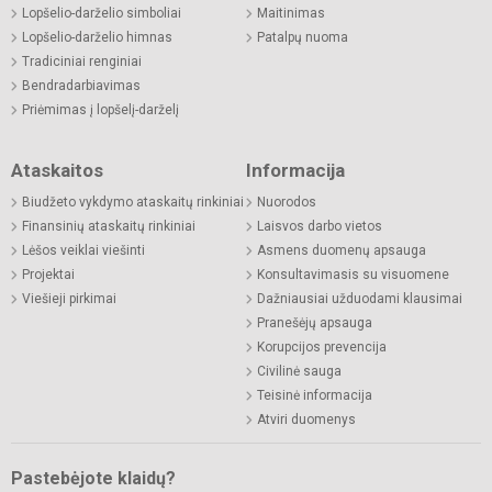
Lopšelio-darželio simboliai
Maitinimas
Lopšelio-darželio himnas
Patalpų nuoma
Tradiciniai renginiai
Bendradarbiavimas
Priėmimas į lopšelį-darželį
Ataskaitos
Informacija
Biudžeto vykdymo ataskaitų rinkiniai
Nuorodos
Finansinių ataskaitų rinkiniai
Laisvos darbo vietos
Lėšos veiklai viešinti
Asmens duomenų apsauga
Projektai
Konsultavimasis su visuomene
Viešieji pirkimai
Dažniausiai užduodami klausimai
Pranešėjų apsauga
Korupcijos prevencija
Civilinė sauga
Teisinė informacija
Atviri duomenys
Pastebėjote klaidų?