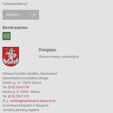
Turite pasiūlymų?
RAŠYKITE
Bendraukime
Steigėjas
Vilniaus miesto savivaldybė
Vilniaus lopšelis-darželis „Naminukas“
Savivaldybės biudžetinė įstaiga
Smėlio g. 13, 10324 Vilnius
Tel.
(0 5) 234 6118
Klinikų g. 5, 10326 Vilnius
Tel.
(0 5) 234 1170
El. p.
rastine@naminukas.vilnius.lm.lt
Duomenys kaupiami ir saugomi
Juridinių asmenų registre