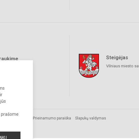
Steigėjas
raukime
Vilniaus miesto sa
ums
ir
 jūs
s, prašome
.
Prieinamumo paraiška
Slapukų valdymas
INKU