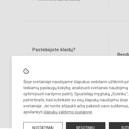
Pastebėjote klaidų?
Bend
Turite pasiūlymų?
RAŠYKITE
Šioje svetainėje naudojame slapukus siekdami užtikrinti j
teikiamų paslaugų kokybę, analizuoti svetainės naudojimą 
optimizuoti naršymo patirtį. Spustelėję mygtuką „Sutinku“,
patvirtinate, kad sutinkate su visų slapukų naudojimu šioje
svetainėje. Jei norite atšaukti arba pakeisti savo sutikimu
© 2022. Vilniaus lopšelis darželis Naminukas. Visos teisės saugomos
apsilankyti
slapukų valdymo puslapyje
.
Kopijuoti turinį be raštiško darželio administracijos sutikimo griežtai
draudžiama.
NUSTATYMAI
NESUTINKU
SUT