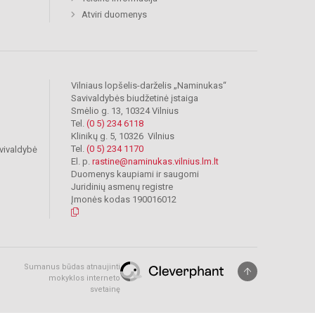
Atviri duomenys
Vilniaus lopšelis-darželis „Naminukas“
Savivaldybės biudžetinė įstaiga
Smėlio g. 13, 10324 Vilnius
Tel.
(0 5) 234 6118
Klinikų g. 5, 10326 Vilnius
Tel.
(0 5) 234 1170
vivaldybė
El. p.
rastine@naminukas.vilnius.lm.lt
Duomenys kaupiami ir saugomi
Juridinių asmenų registre
Įmonės kodas 190016012
Sumanus būdas atnaujinti
mokyklos interneto
svetainę