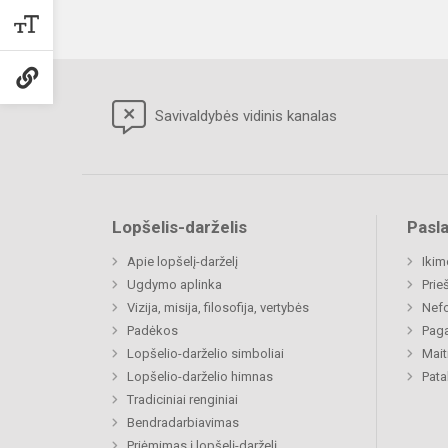
Savivaldybės vidinis kanalas
Lopšelis-darželis
Pasl
Apie lopšelį-darželį
Ikim
Ugdymo aplinka
Prie
Vizija, misija, filosofija, vertybės
Nefo
Padėkos
Paga
Lopšelio-darželio simboliai
Mait
Lopšelio-darželio himnas
Pat
Tradiciniai renginiai
Bendradarbiavimas
Priėmimas į lopšelį-darželį