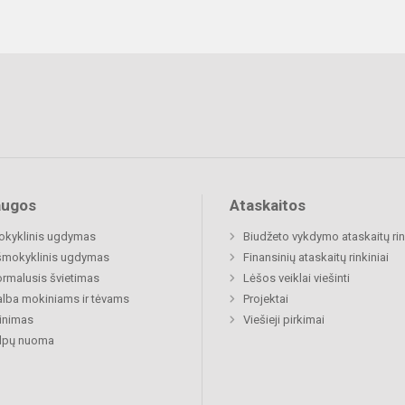
augos
Ataskaitos
okyklinis ugdymas
Biudžeto vykdymo ataskaitų rin
šmokyklinis ugdymas
Finansinių ataskaitų rinkiniai
rmalusis švietimas
Lėšos veiklai viešinti
lba mokiniams ir tėvams
Projektai
inimas
Viešieji pirkimai
alpų nuoma