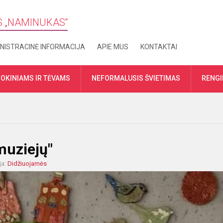
S „​NAMINUKAS“
NISTRACINĖ INFORMACIJA
APIE MUS
KONTAKTAI
OKINIAMS IR TĖVAMS
NEFORMALUSIS ŠVIETIMAS
RENGI
muziejų"
ja:
Didžiuojamės