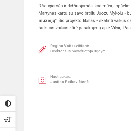
Džiaugiamės ir didžiuojamės, kad mūsų lopšelio-
Martynas kartu su savo broliu Juozu Mykolu - bu
muziejų"
. Šio projekto tikslas - skatinti vaikus
su kitais vaikais kūrė pasakojimą apie Vilnių. Pasi
Regina Vaitkevičienė
Direktoriaus pavaduotoja ugdymui
Nuotraukos:
Justina Petkevičienė