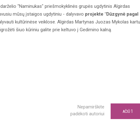
darželio "Naminukas" priešmokyklinės grupės ugdytinis Algirdas
vusiu mūsų įstaigos ugdytiniu - dalyvavo
projekte "Dūzgynė pagal
 dalyvauti kultūrinėse veiklose. Algirdas Martynas Juozas Mykolas kart
grožėti šiuo kūriniu galite prie keltuvo į Gedimino kalną.
Nepamirškite
1
AČIŪ
padėkoti autoriui