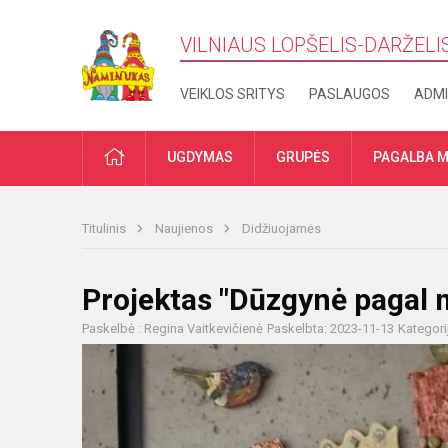
VILNIAUS LOPŠELIS-DARŽELI
VEIKLOS SRITYS
PASLAUGOS
ADMI
PRADŽIA
UGDYMAS
GRUPĖS
PAGALBA M
Titulinis
Naujienos
Didžiuojamės
Projektas "Dūzgynė pagal 
Paskelbė : Regina Vaitkevičienė
Paskelbta: 2023-11-13
Kategori