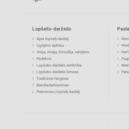
Lopšelis-darželis
Pasl
Apie lopšelį-darželį
Ikim
Ugdymo aplinka
Prie
Vizija, misija, filosofija, vertybės
Nefo
Padėkos
Paga
Lopšelio-darželio simboliai
Mait
Lopšelio-darželio himnas
Pat
Tradiciniai renginiai
Bendradarbiavimas
Priėmimas į lopšelį-darželį