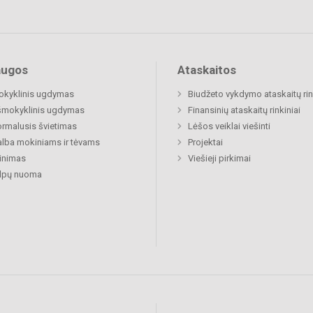
augos
Ataskaitos
okyklinis ugdymas
Biudžeto vykdymo ataskaitų rin
šmokyklinis ugdymas
Finansinių ataskaitų rinkiniai
rmalusis švietimas
Lėšos veiklai viešinti
lba mokiniams ir tėvams
Projektai
inimas
Viešieji pirkimai
alpų nuoma