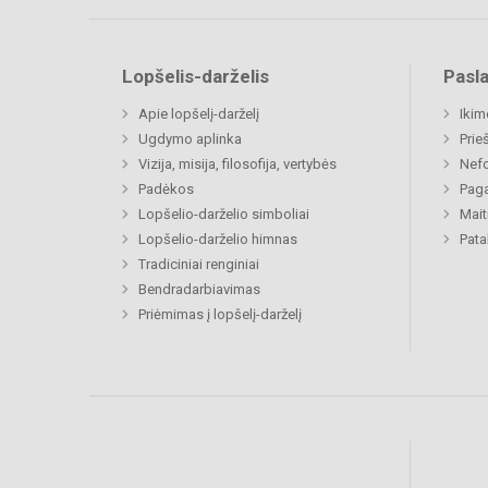
Lopšelis-darželis
Pasl
Apie lopšelį-darželį
Ikim
Ugdymo aplinka
Prie
Vizija, misija, filosofija, vertybės
Nefo
Padėkos
Paga
Lopšelio-darželio simboliai
Mait
Lopšelio-darželio himnas
Pat
Tradiciniai renginiai
Bendradarbiavimas
Priėmimas į lopšelį-darželį