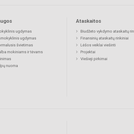
augos
Ataskaitos
okyklinis ugdymas
Biudžeto vykdymo ataskaitų rin
šmokyklinis ugdymas
Finansinių ataskaitų rinkiniai
rmalusis švietimas
Lėšos veiklai viešinti
lba mokiniams ir tėvams
Projektai
inimas
Viešieji pirkimai
alpų nuoma