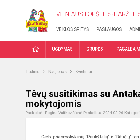
VILNIAUS LOPŠELIS-DARŽELI
VEIKLOS SRITYS
PASLAUGOS
ADMI
PRADŽIA
UGDYMAS
GRUPĖS
PAGALBA M
Titulinis
Naujienos
Kvietimai
Tėvų susitikimas su Antaka
mokytojomis
Paskelbė : Regina Vaitkevičienė
Paskelbta: 2024-02-26
Kategori
Gerb. priešmokyklinių "Paukštelių" ir "Bitučių" gru