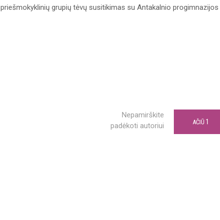
yks priešmokyklinių grupių tėvų susitikimas su Antakalnio progimnazijos
Nepamirškite
1
AČIŪ
padėkoti autoriui