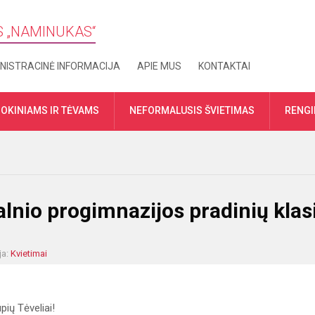
S „​NAMINUKAS“
NISTRACINĖ INFORMACIJA
APIE MUS
KONTAKTAI
OKINIAMS IR TĖVAMS
NEFORMALUSIS ŠVIETIMAS
RENGI
lnio progimnazijos pradinių klas
ja:
Kvietimai
pių Tėveliai!