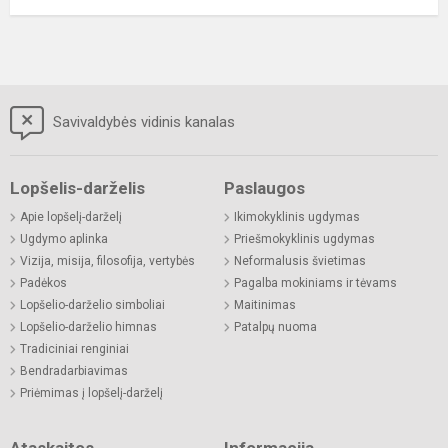
Savivaldybės vidinis kanalas
Lopšelis-darželis
Paslaugos
Apie lopšelį-darželį
Ikimokyklinis ugdymas
Ugdymo aplinka
Priešmokyklinis ugdymas
Vizija, misija, filosofija, vertybės
Neformalusis švietimas
Padėkos
Pagalba mokiniams ir tėvams
Lopšelio-darželio simboliai
Maitinimas
Lopšelio-darželio himnas
Patalpų nuoma
Tradiciniai renginiai
Bendradarbiavimas
Priėmimas į lopšelį-darželį