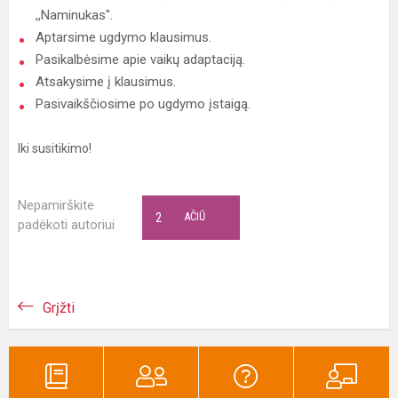
,,Naminukas".
Aptarsime ugdymo klausimus.
Pasikalbėsime apie vaikų adaptaciją.
Atsakysime į klausimus.
Pasivaikščiosime po ugdymo įstaigą.
Iki susitikimo!
Nepamirškite
2
AČIŪ
padėkoti autoriui
Grįžti