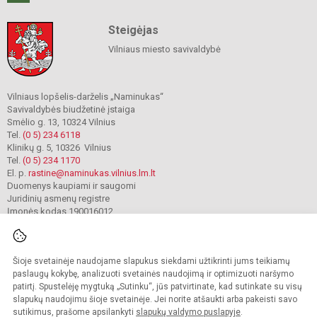
Steigėjas
Vilniaus miesto savivaldybė
Vilniaus lopšelis-darželis „Naminukas“
Savivaldybės biudžetinė įstaiga
Smėlio g. 13, 10324 Vilnius
Tel.
(0 5) 234 6118
Klinikų g. 5, 10326 Vilnius
Tel.
(0 5) 234 1170
El. p.
rastine@naminukas.vilnius.lm.lt
Duomenys kaupiami ir saugomi
Juridinių asmenų registre
Įmonės kodas 190016012
Šioje svetainėje naudojame slapukus siekdami užtikrinti jums teikiamų
© 2022. Vilniaus lopšelis darželis Naminukas. Visos teisės saugomos.
Kopijuoti turinį be raštiško darželio administracijos sutikimo griežtai draudžiama.
paslaugų kokybę, analizuoti svetainės naudojimą ir optimizuoti naršymo
patirtį. Spustelėję mygtuką „Sutinku“, jūs patvirtinate, kad sutinkate su visų
Prieinamumo paraiška
Slapukų valdymas
slapukų naudojimu šioje svetainėje. Jei norite atšaukti arba pakeisti savo
sutikimus, prašome apsilankyti
slapukų valdymo puslapyje
.
Sumanus būdas atnaujinti