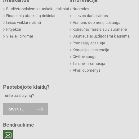
Ataskaitos
Informacija
Biudžeto vykdymo ataskaitų rinkiniai
Nuorodos
Finansinių ataskaitų rinkiniai
Laisvos darbo vietos
Lėšos veiklai viešinti
Asmens duomenų apsauga
Projektai
Konsultavimasis su visuomene
Viešieji pirkimai
Dažniausiai užduodami klausimai
Pranešėjų apsauga
Korupcijos prevencija
Civilinė sauga
Teisinė informacija
Atviri duomenys
Pastebėjote klaidų?
Turite pasiūlymų?
RAŠYKITE
Bendraukime