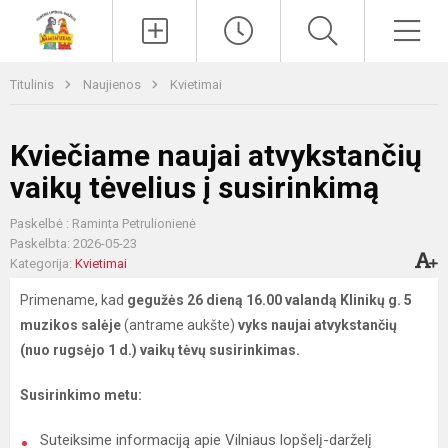
Paieška
Men
Titulinis
Naujienos
Kvietimai
Kviečiame naujai atvykstančių
vaikų tėvelius į susirinkimą
Paskelbė : Raminta Petrulionienė
Paskelbta: 2026-05-23
Kategorija:
Kvietimai
Primename, kad
gegužės 26 dieną 16.00 valandą Klinikų g. 5
muzikos salėje
(antrame aukšte)
vyks naujai atvykstančių
(nuo rugsėjo 1 d.) vaikų tėvų susirinkimas.
Susirinkimo metu:
Suteiksime informaciją apie Vilniaus lopšelį-darželį