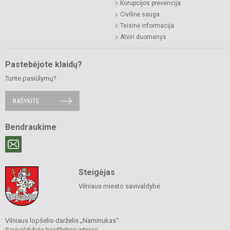
Korupcijos prevencija
Civilinė sauga
Teisinė informacija
Atviri duomenys
Pastebėjote klaidų?
Turite pasiūlymų?
RAŠYKITE
Bendraukime
Steigėjas
Vilniaus miesto savivaldybė
Vilniaus lopšelis-darželis „Naminukas“
Savivaldybės biudžetinė įstaiga