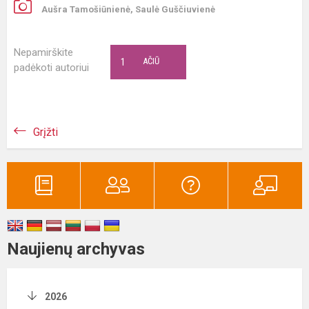
Aušra Tamošiūnienė, Saulė Guščiuvienė
Nepamirškite
1
AČIŪ
padėkoti autoriui
Grįžti
Naujienų archyvas
2026