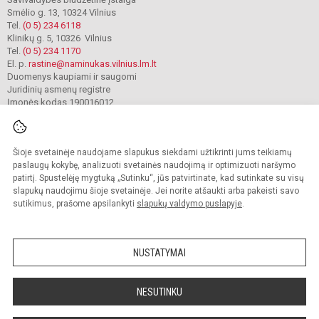
Smėlio g. 13, 10324 Vilnius
Tel.
(0 5) 234 6118
Klinikų g. 5, 10326 Vilnius
Tel.
(0 5) 234 1170
El. p.
rastine@naminukas.vilnius.lm.lt
Duomenys kaupiami ir saugomi
Juridinių asmenų registre
Įmonės kodas 190016012
Šioje svetainėje naudojame slapukus siekdami užtikrinti jums teikiamų
© 2022. Vilniaus lopšelis darželis Naminukas. Visos teisės saugomos.
Kopijuoti turinį be raštiško darželio administracijos sutikimo griežtai draudžiama.
paslaugų kokybę, analizuoti svetainės naudojimą ir optimizuoti naršymo
patirtį. Spustelėję mygtuką „Sutinku“, jūs patvirtinate, kad sutinkate su visų
Prieinamumo paraiška
Slapukų valdymas
slapukų naudojimu šioje svetainėje. Jei norite atšaukti arba pakeisti savo
sutikimus, prašome apsilankyti
slapukų valdymo puslapyje
.
Sumanus būdas atnaujinti
mokyklos interneto
svetainę
NUSTATYMAI
NESUTINKU