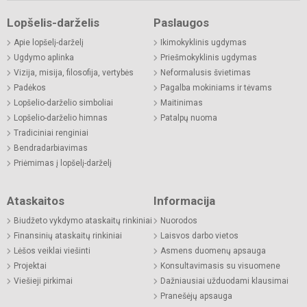
Lopšelis-darželis
Paslaugos
Apie lopšelį-darželį
Ikimokyklinis ugdymas
Ugdymo aplinka
Priešmokyklinis ugdymas
Vizija, misija, filosofija, vertybės
Neformalusis švietimas
Padėkos
Pagalba mokiniams ir tėvams
Lopšelio-darželio simboliai
Maitinimas
Lopšelio-darželio himnas
Patalpų nuoma
Tradiciniai renginiai
Bendradarbiavimas
Priėmimas į lopšelį-darželį
Ataskaitos
Informacija
Biudžeto vykdymo ataskaitų rinkiniai
Nuorodos
Finansinių ataskaitų rinkiniai
Laisvos darbo vietos
Lėšos veiklai viešinti
Asmens duomenų apsauga
Projektai
Konsultavimasis su visuomene
Viešieji pirkimai
Dažniausiai užduodami klausimai
Pranešėjų apsauga