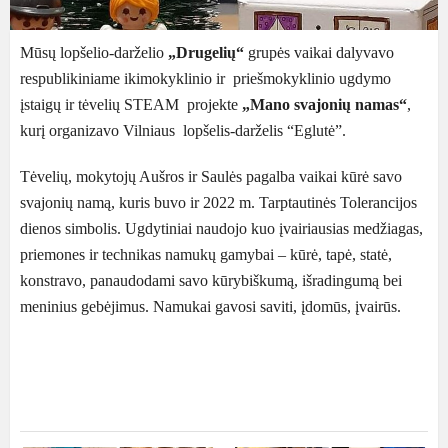
Mūsų lopšelio-darželio
„Drugelių“
grupės vaikai dalyvavo
respublikiniame ikimokyklinio ir priešmokyklinio ugdymo
įstaigų ir tėvelių STEAM projekte
„Mano svajonių namas“
,
kurį organizavo Vilniaus lopšelis-darželis “Eglutė”.
Tėvelių, mokytojų Aušros ir Saulės pagalba vaikai kūrė savo
svajonių namą, kuris buvo ir 2022 m. Tarptautinės Tolerancijos
dienos simbolis. Ugdytiniai naudojo kuo įvairiausias medžiagas,
priemones ir technikas namukų gamybai – kūrė, tapė, statė,
konstravo, panaudodami savo kūrybiškumą, išradingumą bei
meninius gebėjimus. Namukai gavosi saviti, įdomūs, įvairūs.