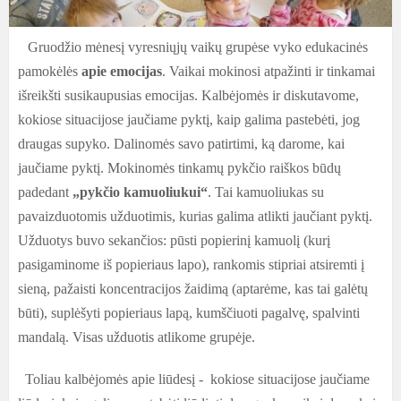
Gruodžio mėnesį vyresniųjų vaikų grupėse vyko edukacinės
pamokėlės
apie emocijas
. Vaikai mokinosi atpažinti ir tinkamai
išreikšti susikaupusias emocijas. Kalbėjomės ir diskutavome,
kokiose situacijose jaučiame pyktį, kaip galima pastebėti, jog
draugas supyko. Dalinomės savo patirtimi, ką darome, kai
jaučiame pyktį. Mokinomės tinkamų pykčio raiškos būdų
padedant
„pykčio kamuoliukui“
. Tai kamuoliukas su
pavaizduotomis užduotimis, kurias galima atlikti jaučiant pyktį.
Užduotys buvo sekančios: pūsti popierinį kamuolį (kurį
pasigaminome iš popieriaus lapo), rankomis stipriai atsiremti į
sieną, pažaisti koncentracijos žaidimą (aptarėme, kas tai galėtų
būti), suplėšyti popieriaus lapą, kumščiuoti pagalvę, spalvinti
mandalą. Visas užduotis atlikome grupėje.
Toliau kalbėjomės apie liūdesį - kokiose situacijose jaučiame