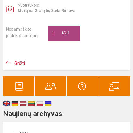
Nuotraukos:
Martyna Grašytė, Stela Rimova
Nepamirškite
1
AČIŪ
padėkoti autoriui
Grįžti
Naujienų archyvas