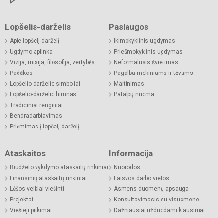
Lopšelis-darželis
Paslaugos
Apie lopšelį-darželį
Ikimokyklinis ugdymas
Ugdymo aplinka
Priešmokyklinis ugdymas
Vizija, misija, filosofija, vertybės
Neformalusis švietimas
Padėkos
Pagalba mokiniams ir tėvams
Lopšelio-darželio simboliai
Maitinimas
Lopšelio-darželio himnas
Patalpų nuoma
Tradiciniai renginiai
Bendradarbiavimas
Priėmimas į lopšelį-darželį
Ataskaitos
Informacija
Biudžeto vykdymo ataskaitų rinkiniai
Nuorodos
Finansinių ataskaitų rinkiniai
Laisvos darbo vietos
Lėšos veiklai viešinti
Asmens duomenų apsauga
Projektai
Konsultavimasis su visuomene
Viešieji pirkimai
Dažniausiai užduodami klausimai