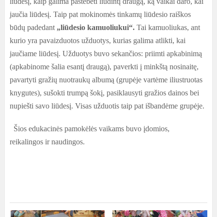
liūdesį, kaip galima pastebėti liūdintį draugą, ką vaikai daro, kai
jaučia liūdesį. Taip pat mokinomės tinkamų liūdesio raiškos
būdų padedant
„liūdesio kamuoliukui“.
Tai kamuoliukas, ant
kurio yra pavaizduotos užduotys, kurias galima atlikti, kai
jaučiame liūdesį. Užduotys buvo sekančios: priimti apkabinimą
(apkabinome šalia esantį draugą), paverkti į minkštą nosinaitę,
pavartyti gražių nuotraukų albumą (grupėje vartėme iliustruotas
knygutes), sušokti trumpą šokį, pasiklausyti gražios dainos bei
nupiešti savo liūdesį. Visas užduotis taip pat išbandėme grupėje.
Šios edukacinės pamokėlės vaikams buvo įdomios,
reikalingos ir naudingos.