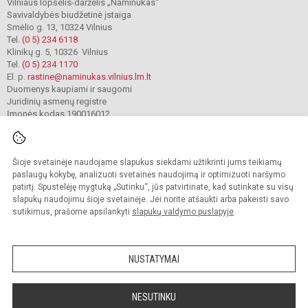
Vilniaus lopšelis-darželis „Naminukas“
Savivaldybės biudžetinė įstaiga
Smėlio g. 13, 10324 Vilnius
Tel.
(0 5) 234 6118
Klinikų g. 5, 10326 Vilnius
Tel.
(0 5) 234 1170
El. p.
rastine@naminukas.vilnius.lm.lt
Duomenys kaupiami ir saugomi
Juridinių asmenų registre
Įmonės kodas 190016012
Šioje svetainėje naudojame slapukus siekdami užtikrinti jums teikiamų
© 2022. Vilniaus lopšelis darželis Naminukas. Visos teisės saugomos.
Kopijuoti turinį be raštiško darželio administracijos sutikimo griežtai draudžiama.
paslaugų kokybę, analizuoti svetainės naudojimą ir optimizuoti naršymo
patirtį. Spustelėję mygtuką „Sutinku“, jūs patvirtinate, kad sutinkate su visų
Prieinamumo paraiška
Slapukų valdymas
slapukų naudojimu šioje svetainėje. Jei norite atšaukti arba pakeisti savo
sutikimus, prašome apsilankyti
slapukų valdymo puslapyje
.
Sumanus būdas atnaujinti
mokyklos interneto
svetainę
NUSTATYMAI
NESUTINKU