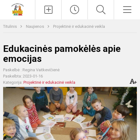
Paieška
Men
Titulinis
Naujienos
Projektinė ir edukacinė veikla
Edukacinės pamokėlės apie
emocijas
Paskelbė : Regina Vaitkevičienė
Paskelbta: 2023-01-16
Kategorija:
Projektinė ir edukacinė veikla