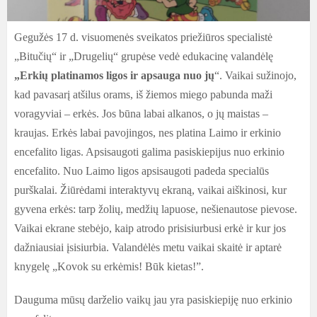
Gegužės 17 d. visuomenės sveikatos priežiūros specialistė
„Bitučių“ ir „Drugelių“ grupėse vedė edukacinę valandėlę
„Erkių platinamos ligos ir apsauga nuo jų
“. Vaikai sužinojo,
kad pavasarį atšilus orams, iš žiemos miego pabunda maži
voragyviai – erkės. Jos būna labai alkanos, o jų maistas –
kraujas. Erkės labai pavojingos, nes platina Laimo ir erkinio
encefalito ligas. Apsisaugoti galima pasiskiepijus nuo erkinio
encefalito. Nuo Laimo ligos apsisaugoti padeda specialūs
purškalai. Žiūrėdami interaktyvų ekraną, vaikai aiškinosi, kur
gyvena erkės: tarp žolių, medžių lapuose, nešienautose pievose.
Vaikai ekrane stebėjo, kaip atrodo prisisiurbusi erkė ir kur jos
dažniausiai įsisiurbia. Valandėlės metu vaikai skaitė ir aptarė
knygelę „Kovok su erkėmis
!
Būk kietas!”.
Dauguma mūsų darželio vaikų jau yra pasiskiepiję nuo erkinio