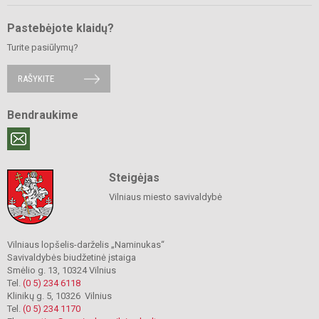
Pastebėjote klaidų?
Turite pasiūlymų?
RAŠYKITE
Bendraukime
Steigėjas
Vilniaus miesto savivaldybė
Vilniaus lopšelis-darželis „Naminukas“
Savivaldybės biudžetinė įstaiga
Smėlio g. 13, 10324 Vilnius
Tel.
(0 5) 234 6118
Klinikų g. 5, 10326 Vilnius
Tel.
(0 5) 234 1170