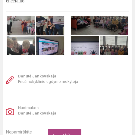
encefalito.
Danutė Jankovskaja
Priešmokyklinio ugdymo mokytoja
Nuotraukos:
Danutė Jankovskaja
Nepamirškite