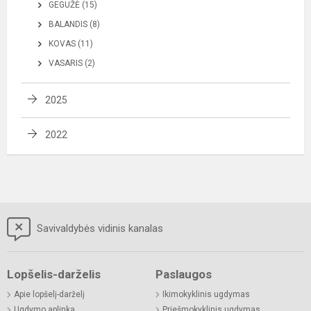
GEGUŽĖ (15)
BALANDIS (8)
KOVAS (11)
VASARIS (2)
2025
2022
Savivaldybės vidinis kanalas
Lopšelis-darželis
Paslaugos
Apie lopšelį-darželį
Ikimokyklinis ugdymas
Ugdymo aplinka
Priešmokyklinis ugdymas