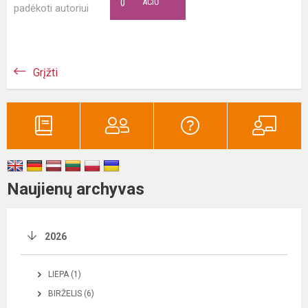
0
AČIŪ
padėkoti autoriui
Grįžti
Naujienų archyvas
2026
LIEPA (1)
BIRŽELIS (6)