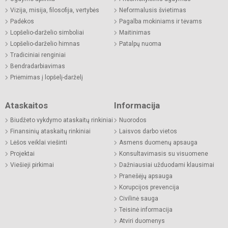
Vizija, misija, filosofija, vertybės
Neformalusis švietimas
Padėkos
Pagalba mokiniams ir tėvams
Lopšelio-darželio simboliai
Maitinimas
Lopšelio-darželio himnas
Patalpų nuoma
Tradiciniai renginiai
Bendradarbiavimas
Priėmimas į lopšelį-darželį
Ataskaitos
Informacija
Biudžeto vykdymo ataskaitų rinkiniai
Nuorodos
Finansinių ataskaitų rinkiniai
Laisvos darbo vietos
Lėšos veiklai viešinti
Asmens duomenų apsauga
Projektai
Konsultavimasis su visuomene
Viešieji pirkimai
Dažniausiai užduodami klausimai
Pranešėjų apsauga
Korupcijos prevencija
Civilinė sauga
Teisinė informacija
Atviri duomenys