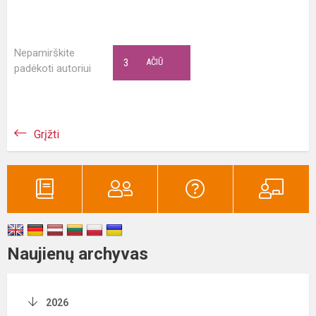
Nepamirškite
3
AČIŪ
padėkoti autoriui
Grįžti
Naujienų archyvas
2026