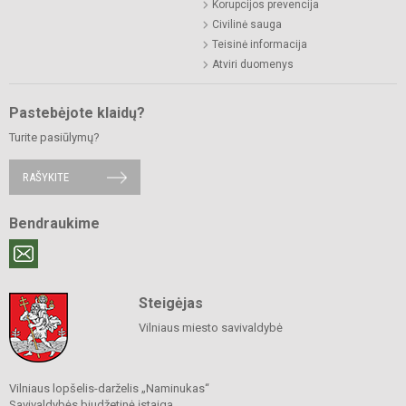
Korupcijos prevencija
Civilinė sauga
Teisinė informacija
Atviri duomenys
Pastebėjote klaidų?
Turite pasiūlymų?
RAŠYKITE
Bendraukime
Steigėjas
Vilniaus miesto savivaldybė
Vilniaus lopšelis-darželis „Naminukas“
Savivaldybės biudžetinė įstaiga