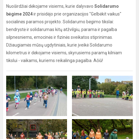
Nuoširdžiai dėkojame visiems, kurie dalyvavo
Solidarumo
bėgime 2024
ir prisidėjo prie organizacijos "Gelbėkit vaikus"
socialinės paramos projekto. Solidarumo bėgimo tikslai:
bendrystė ir solidarumas kitų atžvilgiu, parama ir pagalba
silpnesniems, emocinės ir fizinės sveikatos stiprinimas.
Džiaugiamės mūsų ugdytiniais, kurie įveikė Solidarumo
kilometrus ir dėkojame visiems, skyrusiems paramą kilniam
tikslui - vaikams, kuriems reikalinga pagalba. Ačiū!