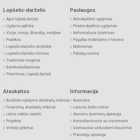
Lopšelis-darželis
Paslaugos
Apie lopšelį-darželį
Ikimokyklinis ugdymas
Ugdymo aplinka
Priešmokyklinis ugdymas
Vizija, misija, filosofija, vertybės
Neformalusis švietimas
Padėkos
Pagalba mokiniams ir tėvams
Lopšelio-darželio simboliai
Maitinimas
Lopšelio-darželio himnas
Patalpų nuoma
Tradiciniai renginiai
Bendradarbiavimas
Priėmimas į lopšelį-darželį
Ataskaitos
Informacija
Biudžeto vykdymo ataskaitų rinkiniai
Nuorodos
Finansinių ataskaitų rinkiniai
Laisvos darbo vietos
Lėšos veiklai viešinti
Asmens duomenų apsauga
Projektai
Konsultavimasis su visuomene
Viešieji pirkimai
Dažniausiai užduodami klausimai
Pranešėjų apsauga