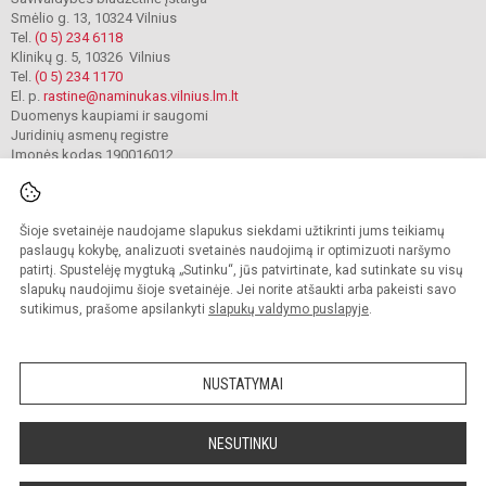
Smėlio g. 13, 10324 Vilnius
Tel.
(0 5) 234 6118
Klinikų g. 5, 10326 Vilnius
Tel.
(0 5) 234 1170
El. p.
rastine@naminukas.vilnius.lm.lt
Duomenys kaupiami ir saugomi
Juridinių asmenų registre
Įmonės kodas 190016012
Šioje svetainėje naudojame slapukus siekdami užtikrinti jums teikiamų
© 2022. Vilniaus lopšelis darželis Naminukas. Visos teisės saugomos.
Kopijuoti turinį be raštiško darželio administracijos sutikimo griežtai draudžiama.
paslaugų kokybę, analizuoti svetainės naudojimą ir optimizuoti naršymo
patirtį. Spustelėję mygtuką „Sutinku“, jūs patvirtinate, kad sutinkate su visų
Prieinamumo paraiška
Slapukų valdymas
slapukų naudojimu šioje svetainėje. Jei norite atšaukti arba pakeisti savo
sutikimus, prašome apsilankyti
slapukų valdymo puslapyje
.
Sumanus būdas atnaujinti
mokyklos interneto
svetainę
NUSTATYMAI
NESUTINKU