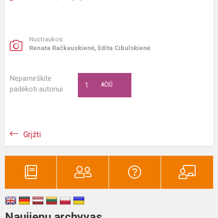
Nuotraukos:
Renata Račkauskienė, Edita Cibulskienė
Nepamirškite
1
AČIŪ
padėkoti autoriui
Grįžti
Naujienų archyvas