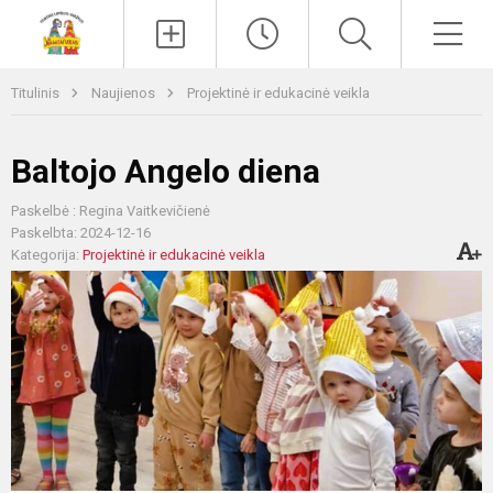
Paieška
Men
Titulinis
Naujienos
Projektinė ir edukacinė veikla
Baltojo Angelo diena
Paskelbė : Regina Vaitkevičienė
Paskelbta: 2024-12-16
Kategorija:
Projektinė ir edukacinė veikla