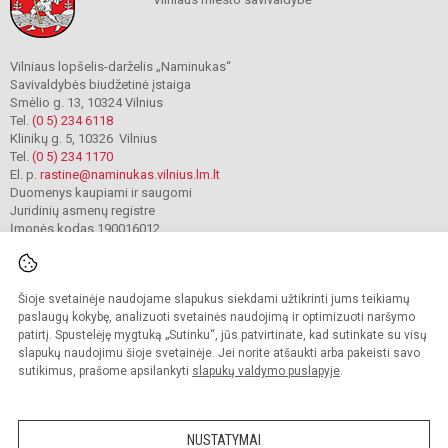
Vilniaus lopšelis-darželis „Naminukas“
Savivaldybės biudžetinė įstaiga
Smėlio g. 13, 10324 Vilnius
Tel.
(0 5) 234 6118
Klinikų g. 5, 10326 Vilnius
Tel.
(0 5) 234 1170
El. p.
rastine@naminukas.vilnius.lm.lt
Duomenys kaupiami ir saugomi
Juridinių asmenų registre
Įmonės kodas 190016012
Šioje svetainėje naudojame slapukus siekdami užtikrinti jums teikiamų
© 2022. Vilniaus lopšelis darželis Naminukas. Visos teisės saugomos.
Kopijuoti turinį be raštiško darželio administracijos sutikimo griežtai draudžiama.
paslaugų kokybę, analizuoti svetainės naudojimą ir optimizuoti naršymo
patirtį. Spustelėję mygtuką „Sutinku“, jūs patvirtinate, kad sutinkate su visų
Prieinamumo paraiška
Slapukų valdymas
slapukų naudojimu šioje svetainėje. Jei norite atšaukti arba pakeisti savo
sutikimus, prašome apsilankyti
slapukų valdymo puslapyje
.
Sumanus būdas atnaujinti
mokyklos interneto
svetainę
NUSTATYMAI