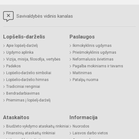
Savivaldybės vidinis kanalas
Lopšelis-darželis
Paslaugos
Apie lopšelį-darželį
Ikimokyklinis ugdymas
Ugdymo aplinka
Priešmokyklinis ugdymas
Vizija, misija, filosofija, vertybės
Neformalusis švietimas
Padėkos
Pagalba mokiniams ir tėvams
Lopšelio-darželio simboliai
Maitinimas
Lopšelio-darželio himnas
Patalpų nuoma
Tradiciniai renginiai
Bendradarbiavimas
Priėmimas į lopšelį-darželį
Ataskaitos
Informacija
Biudžeto vykdymo ataskaitų rinkiniai
Nuorodos
Finansinių ataskaitų rinkiniai
Laisvos darbo vietos