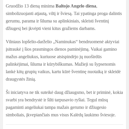
Gruodžio 13 dieną minima
Baltojo Angelo diena
,
simbolizuojanti atjautą, viltį ir šviesą. Tai ypatinga proga dalintis
gerumu, parama ir šiluma su aplinkiniais, skleisti šventinį
džiugesį bei įkvėpti vieni kitus gražiems darbams.
Vilniaus lopšelio-darželio „Naminukas“ bendruomenė aktyviai
įsitraukė į šios prasmingos dienos paminėjimą. Vaikai gamino
mažus angeliukus, kuriuose atsispindėjo jų nuoširdūs
palinkėjimai, šiluma ir kūrybiškumas. Mažieji su šypsenomis
lankė kitų grupių vaikus, kartu kūrė šventinę nuotaiką ir skleidė
draugystės žinią.
Ši iniciatyva ne tik suteikė daug džiaugsmo, bet ir priminė, kokia
svarbi yra bendrystė ir šilti tarpusavio ryšiai. Tegul mūsų
pagaminti angeliukai tampa mažais gerumo ir džiugesio
simboliais, įkvepiančiais mus visus Kalėdų laukimo šviesoje.