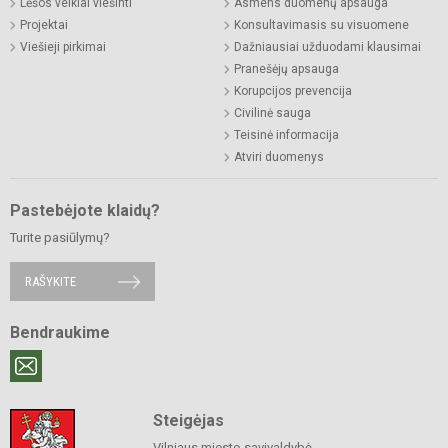
Lėšos veiklai viešinti
Asmens duomenų apsauga
Projektai
Konsultavimasis su visuomene
Viešieji pirkimai
Dažniausiai užduodami klausimai
Pranešėjų apsauga
Korupcijos prevencija
Civilinė sauga
Teisinė informacija
Atviri duomenys
Pastebėjote klaidų?
Turite pasiūlymų?
RAŠYKITE
Bendraukime
Steigėjas
Vilniaus miesto savivaldybė