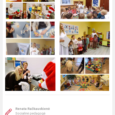
Renata Račkauskienė
Socialinė pedagogė