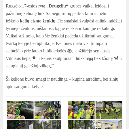
Rugsėjo 17-osios rytą
„Drugelių“
grupės vaikai leidosi į
pažintinę kelionę link Sapiegų rūmų parko, kurios metu
ieškojo
kelių eismo ženklų
. Jie smalsiai žvalgėsi aplink, atidžiai
tyrinėjo ženklus, aiškinosi, ką jie reiškia ir kam jie reikalingi.
Vaikai sužinojo, kaip šie ženklai padeda užtikrinti saugumą,
tvarką kelyje bei aplinkoje.
Kelionės metu visi trumpam
stabtelėjo prie lauko bibliotekėlės 📚, apžiūrėjo seniausią
Vilniaus liepą 🌳 ir kelias skulptūras – linksmąją beždžionę 🐒 ir
staugiantį geležinį vilką 🐺.
Ši kelionė buvo smagi ir naudinga – kupina atradimų bei žinių
apie saugumą kelyje.