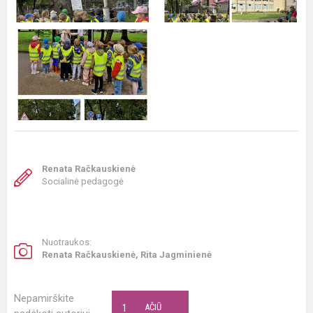
Renata Račkauskienė
Socialinė pedagogė
Nuotraukos:
Renata Račkauskienė, Rita Jagminienė
Nepamirškite
1
AČIŪ