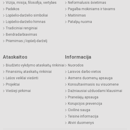
Vizija, misija, filosofija, vertybės
Neformalusis švietimas
Padėkos
Pagalba mokiniams ir tėvams
Lopšelio-darželio simboliai
Maitinimas
Lopšelio-darželio himnas
Patalpų nuoma
Tradiciniai renginiai
Bendradarbiavimas
Priėmimas į lopšelį-darželį
Ataskaitos
Informacija
Biudžeto vykdymo ataskaitų rinkiniai
Nuorodos
Finansinių ataskaitų rinkiniai
Laisvos darbo vietos
Lėšos veiklai viešinti
Asmens duomenų apsauga
Projektai
Konsultavimasis su visuomene
Viešieji pirkimai
Dažniausiai užduodami klausimai
Pranešėjų apsauga
Korupcijos prevencija
Civilinė sauga
Teisinė informacija
Atviri duomenys