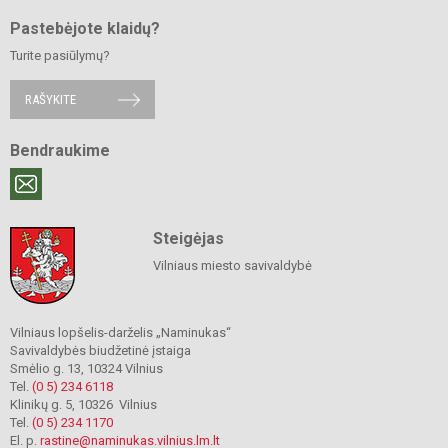
Pastebėjote klaidų?
Turite pasiūlymų?
RAŠYKITE
Bendraukime
Steigėjas
Vilniaus miesto savivaldybė
Vilniaus lopšelis-darželis „Naminukas“
Savivaldybės biudžetinė įstaiga
Smėlio g. 13, 10324 Vilnius
Tel.
(0 5) 234 6118
Klinikų g. 5, 10326 Vilnius
Tel.
(0 5) 234 1170
El. p.
rastine@naminukas.vilnius.lm.lt