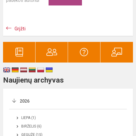
padėkoti autoriui
Grįžti
Naujienų archyvas
2026
LIEPA (1)
BIRŽELIS (6)
GEGUŽĖ (15)