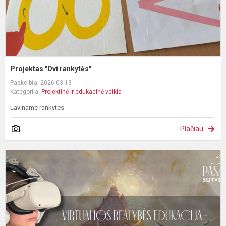
Projektas "Dvi rankytės"
Paskelbta: 2026-03-13
Kategorija:
Projektinė ir edukacinė veikla
Laviname rankytes
Plačiau
V
r
e
"
s