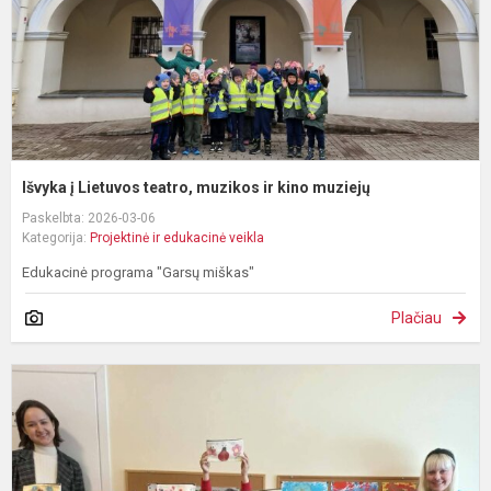
k
m
Išvyka į Lietuvos teatro, muzikos ir kino muziejų
Paskelbta: 2026-03-06
Kategorija:
Projektinė ir edukacinė veikla
Edukacinė programa "Garsų miškas"
Plačiau
E
v
-
t
a