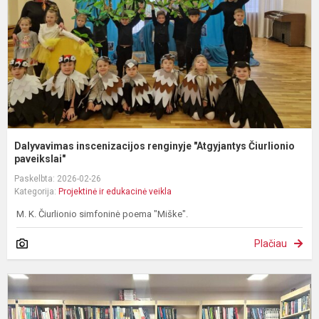
Č
Dalyvavimas inscenizacijos renginyje "Atgyjantys Čiurlionio
paveikslai"
Paskelbta: 2026-02-26
Kategorija:
Projektinė ir edukacinė veikla
M. K. Čiurlionio simfoninė poema "Miške".
Plačiau
I
į
A