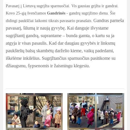
Pavasarį į Lietuvą sugrįžta sparnuočiai. Vis gausiau grįžta ir gandrai.
Kovo 25-ąją švenčiamos
Gandrinės
- gandrų sugrįžimo diena. Šie
Gandras parneša
didingi paukščiai laikomi tikrais pavasario pranašais.
pavasarį, šilumą ir naują gyvybę. Kai danguje išvystame
sugrįžtantį gandrą, suprantame – bunda gamta, o kartu su ja
atgyja ir visas pasaulis. Kad dar daugiau gyvybės ir linksmų
paukštelių balsų skambėtų darželio kieme, vaikų padedami,
iškėlėme inkilėlius. Sugrįžtančius sparnuočius pasitikome su
džiaugsmu, šypsenomis ir žaismingu klegesiu.