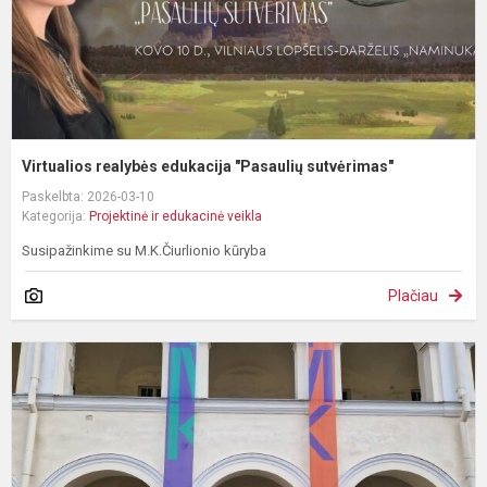
Virtualios realybės edukacija "Pasaulių sutvėrimas"
Paskelbta: 2026-03-10
Kategorija:
Projektinė ir edukacinė veikla
Susipažinkime su M.K.Čiurlionio kūryba
Plačiau
I
į
L
t
m
ir