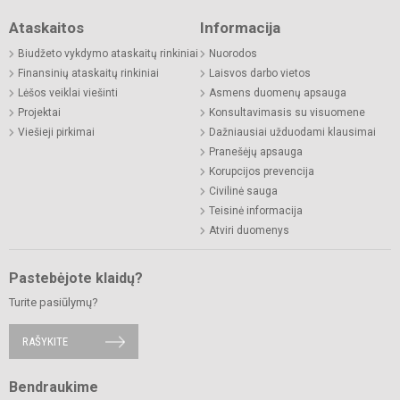
Ataskaitos
Informacija
Biudžeto vykdymo ataskaitų rinkiniai
Nuorodos
Finansinių ataskaitų rinkiniai
Laisvos darbo vietos
Lėšos veiklai viešinti
Asmens duomenų apsauga
Projektai
Konsultavimasis su visuomene
Viešieji pirkimai
Dažniausiai užduodami klausimai
Pranešėjų apsauga
Korupcijos prevencija
Civilinė sauga
Teisinė informacija
Atviri duomenys
Pastebėjote klaidų?
Turite pasiūlymų?
RAŠYKITE
Bendraukime