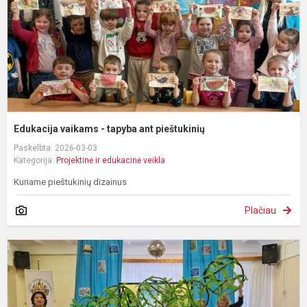
p
Edukacija vaikams - tapyba ant pieštukinių
Paskelbta: 2026-03-03
Kategorija:
Projektinė ir edukacinė veikla
Kuriame pieštukinių dizainus
Plačiau
D
i
r
"