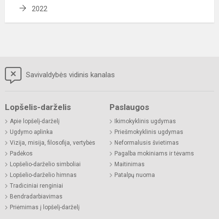
2022
Savivaldybės vidinis kanalas
Lopšelis-darželis
Paslaugos
Apie lopšelį-darželį
Ikimokyklinis ugdymas
Ugdymo aplinka
Priešmokyklinis ugdymas
Vizija, misija, filosofija, vertybės
Neformalusis švietimas
Padėkos
Pagalba mokiniams ir tėvams
Lopšelio-darželio simboliai
Maitinimas
Lopšelio-darželio himnas
Patalpų nuoma
Tradiciniai renginiai
Bendradarbiavimas
Priėmimas į lopšelį-darželį