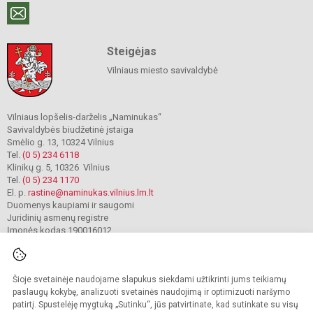
Steigėjas
Vilniaus miesto savivaldybė
Vilniaus lopšelis-darželis „Naminukas“
Savivaldybės biudžetinė įstaiga
Smėlio g. 13, 10324 Vilnius
Tel.
(0 5) 234 6118
Klinikų g. 5, 10326 Vilnius
Tel.
(0 5) 234 1170
El. p.
rastine@naminukas.vilnius.lm.lt
Duomenys kaupiami ir saugomi
Juridinių asmenų registre
Įmonės kodas 190016012
Šioje svetainėje naudojame slapukus siekdami užtikrinti jums teikiamų
© 2022. Vilniaus lopšelis darželis Naminukas. Visos teisės saugomos.
Kopijuoti turinį be raštiško darželio administracijos sutikimo griežtai draudžiama.
paslaugų kokybę, analizuoti svetainės naudojimą ir optimizuoti naršymo
patirtį. Spustelėję mygtuką „Sutinku“, jūs patvirtinate, kad sutinkate su visų
Prieinamumo paraiška
Slapukų valdymas