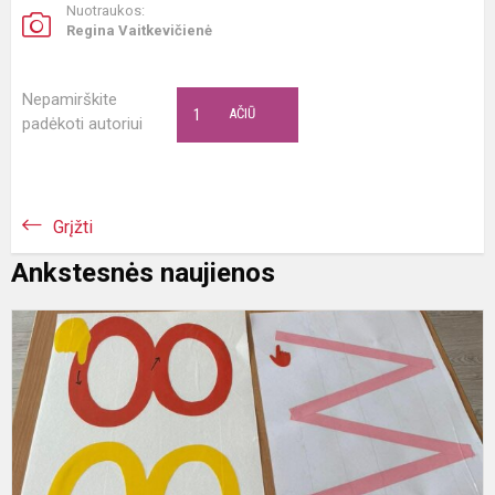
Nuotraukos:
Regina Vaitkevičienė
Nepamirškite
1
AČIŪ
padėkoti autoriui
Grįžti
Ankstesnės naujienos
P
"
r