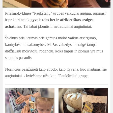
Priešmokyklinės "Paukštelių" grupės vaikučiai augina, rūpinasi
ir prižiūri ne tik
gyvalazdes bet ir afrikietiškas sraiges
achatinas
. Tai labai įdomūs ir netradiciniai augintiniai.
Švelnus prisilietimas prie gamtos moko vaikus atsargumo,
kantrybės ir atsakomybės. Mažas vabzdys ar sraigė tampa
didžiausiu mokytoju, rodančiu, koks trapus ir įdomus yra mus
supantis pasaulis.
Norinčius pasižiūrėti kaip atrodo, kaip gyvena, kuo maitinasi šie
augintiniai - kviečiame užsukti į "Paukštelių" grupę