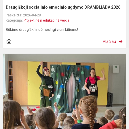
Draugiškoji socialinio emocinio ugdymo DRAMBLIADA 2026!
Paskelbta: 2026-04-28
Kategorija:
Projektinė ir edukacinė veikla
Būkime draugiški ir dėmesingi vieni kitiems!
Plačiau
S
s
"
m