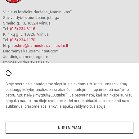
Vilniaus lopšelis-darželis „Naminukas“
Savivaldybės biudžetinė įstaiga
Smėlio g. 13, 10324 Vilnius
Tel.
(0 5) 234 6118
Klinikų g. 5, 10326 Vilnius
Tel.
(0 5) 234 1170
El. p.
rastine@naminukas.vilnius.lm.lt
Duomenys kaupiami ir saugomi
Juridinių asmenų registre
Įmonės kodas 190016012
Šioje svetainėje naudojame slapukus siekdami užtikrinti jums teikiamų
© 2022. Vilniaus lopšelis darželis Naminukas. Visos teisės saugomos.
Kopijuoti turinį be raštiško darželio administracijos sutikimo griežtai draudžiama.
paslaugų kokybę, analizuoti svetainės naudojimą ir optimizuoti naršymo
patirtį. Spustelėję mygtuką „Sutinku“, jūs patvirtinate, kad sutinkate su visų
Prieinamumo paraiška
Slapukų valdymas
slapukų naudojimu šioje svetainėje. Jei norite atšaukti arba pakeisti savo
sutikimus, prašome apsilankyti
slapukų valdymo puslapyje
.
Sumanus būdas atnaujinti
mokyklos interneto
svetainę
NUSTATYMAI