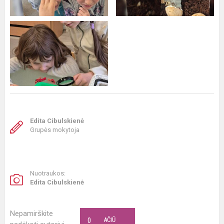
Edita Cibulskienė
Grupės mokytoja
Nuotraukos:
Edita Cibulskienė
Nepamirškite
0
AČIŪ