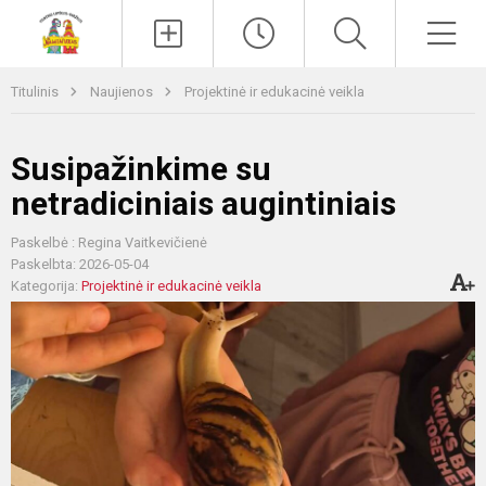
Paieška
Men
Titulinis
Naujienos
Projektinė ir edukacinė veikla
Susipažinkime su
netradiciniais augintiniais
Paskelbė : Regina Vaitkevičienė
Paskelbta: 2026-05-04
Kategorija:
Projektinė ir edukacinė veikla