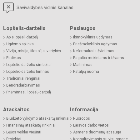
Savivaldybės vidinis kanalas
Lopšelis-darželis
Paslaugos
Apie lopšelį-darželį
Ikimokyklinis ugdymas
Ugdymo aplinka
Priešmokyklinis ugdymas
Vizija, misija, filosofija, vertybės
Neformalusis švietimas
Padėkos
Pagalba mokiniams ir tėvams
Lopšelio-darželio simboliai
Maitinimas
Lopšelio-darželio himnas
Patalpų nuoma
Tradiciniai renginiai
Bendradarbiavimas
Priėmimas į lopšelį-darželį
Ataskaitos
Informacija
Biudžeto vykdymo ataskaitų rinkiniai
Nuorodos
Finansinių ataskaitų rinkiniai
Laisvos darbo vietos
Lėšos veiklai viešinti
Asmens duomenų apsauga
Projektai
Konsultavimasis su visuomene