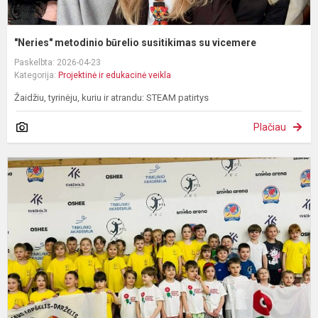
"Neries" metodinio būrelio susitikimas su vicemere
Paskelbta: 2026-04-23
Kategorija:
Projektinė ir edukacinė veikla
Žaidžiu, tyrinėju, kuriu ir atrandu: STEAM patirtys
Plačiau
I
į
S
a