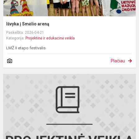
Išvyka į Smėlio areną
Paskelbta: 2026-04-21
Kategorija:
Projektinė ir edukacinė veikla
LMŽ II etapo festivalis
Plačiau
I
į
V
K
b
s