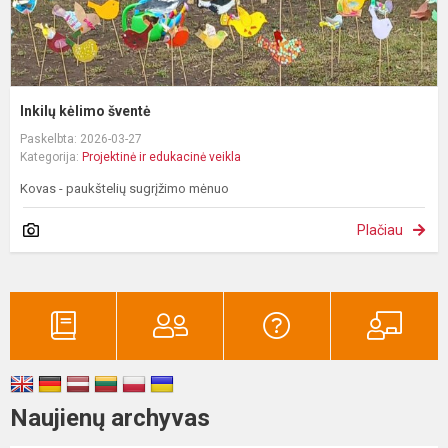
Inkilų kėlimo šventė
Paskelbta: 2026-03-27
Kategorija:
Projektinė ir edukacinė veikla
Kovas - paukštelių sugrįžimo mėnuo
Plačiau
Naujienų archyvas