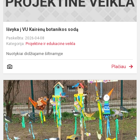
Išvyka į VU Kairėnų botanikos sodą
Paskelbta: 2026-04-08
Kategorija:
Projektinė ir edukacinė veikla
Nuotykiai didžiajame šiltnamyje
Plačiau
I
k
š