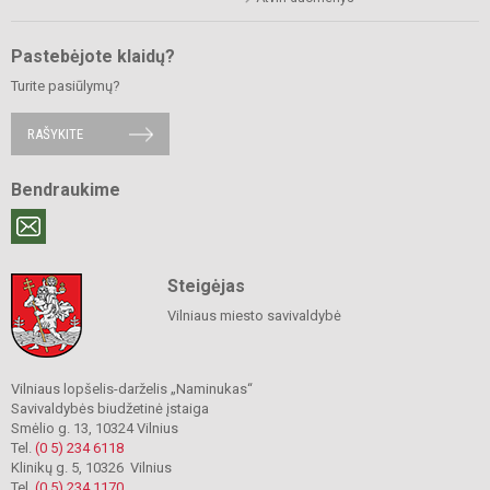
Pastebėjote klaidų?
Turite pasiūlymų?
RAŠYKITE
Bendraukime
Steigėjas
Vilniaus miesto savivaldybė
Vilniaus lopšelis-darželis „Naminukas“
Savivaldybės biudžetinė įstaiga
Smėlio g. 13, 10324 Vilnius
Tel.
(0 5) 234 6118
Klinikų g. 5, 10326 Vilnius
Tel.
(0 5) 234 1170