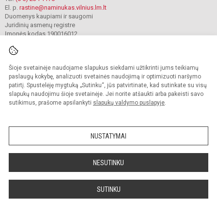
El. p.
rastine@naminukas.vilnius.lm.lt
Duomenys kaupiami ir saugomi
Juridinių asmenų registre
Įmonės kodas 190016012
Šioje svetainėje naudojame slapukus siekdami užtikrinti jums teikiamų
© 2022. Vilniaus lopšelis darželis Naminukas. Visos teisės saugomos.
Kopijuoti turinį be raštiško darželio administracijos sutikimo griežtai draudžiama.
paslaugų kokybę, analizuoti svetainės naudojimą ir optimizuoti naršymo
patirtį. Spustelėję mygtuką „Sutinku“, jūs patvirtinate, kad sutinkate su visų
Prieinamumo paraiška
Slapukų valdymas
slapukų naudojimu šioje svetainėje. Jei norite atšaukti arba pakeisti savo
sutikimus, prašome apsilankyti
slapukų valdymo puslapyje
.
Sumanus būdas atnaujinti
mokyklos interneto
svetainę
NUSTATYMAI
NESUTINKU
SUTINKU