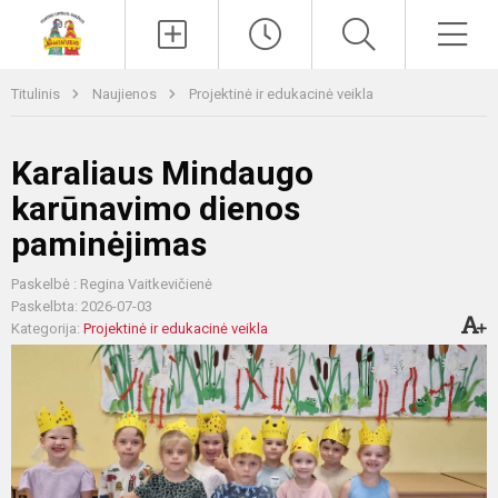
Paieška
Men
Titulinis
Naujienos
Projektinė ir edukacinė veikla
Karaliaus Mindaugo
karūnavimo dienos
paminėjimas
Paskelbė : Regina Vaitkevičienė
Paskelbta: 2026-07-03
Kategorija:
Projektinė ir edukacinė veikla