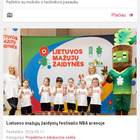
Pažintis su mokslo ir technikos pasauliu
Plačiau
L
m
ž
f
N
a
Lietuvos mažųjų žaidynių festivalis NBA arenoje
Paskelbta: 2026-05-11
Kategorija:
Projektinė ir edukacinė veikla