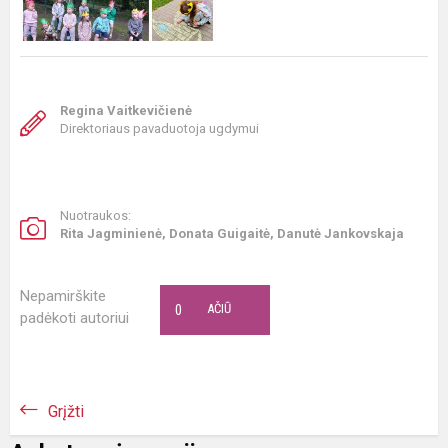
Regina Vaitkevičienė
Direktoriaus pavaduotoja ugdymui
Nuotraukos:
Rita Jagminienė, Donata Guigaitė, Danutė Jankovskaja
Nepamirškite
0
AČIŪ
padėkoti autoriui
Grįžti