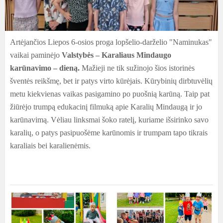
Artėjančios Liepos 6-osios proga lopšelio-darželio "Naminukas"
vaikai paminėjo
Valstybės – Karaliaus Mindaugo
karūnavimo – dieną.
Mažieji ne tik sužinojo šios istorinės
šventės reikšmę, bet ir patys virto kūrėjais. Kūrybinių dirbtuvėlių
metu kiekvienas vaikas pasigamino po puošnią karūną. Taip pat
žiūrėjo trumpą edukacinį filmuką apie Karalių Mindaugą ir jo
karūnavimą. Vėliau linksmai šoko ratelį, kuriame išsirinko savo
karalių, o patys pasipuošėme karūnomis ir trumpam tapo tikrais
karaliais bei karalienėmis.