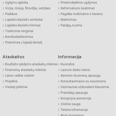
Ugdymo aplinka
Priešmokyklinis ugdymas
Vizija, misija, filosofija, vertybės
Neformalusis švietimas
Padėkos
Pagalba mokiniams ir tėvams
Lopšelio-darželio simboliai
Maitinimas
Lopšelio-darželio himnas
Patalpų nuoma
Tradiciniai renginiai
Bendradarbiavimas
Priėmimas į lopšelį-darželį
Ataskaitos
Informacija
Biudžeto vykdymo ataskaitų rinkiniai
Nuorodos
Finansinių ataskaitų rinkiniai
Laisvos darbo vietos
Lėšos veiklai viešinti
Asmens duomenų apsauga
Projektai
Konsultavimasis su visuomene
Viešieji pirkimai
Dažniausiai užduodami klausimai
Pranešėjų apsauga
Korupcijos prevencija
Civilinė sauga
Teisinė informacija
Atviri duomenys