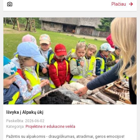
Plačiau
I
į
A
ū
Išvyka į Alpakų ūkį
Paskelbta: 2026-06-02
Kategorija:
Projektinė ir edukacinė veikla
Pažintis su alpakomis - draugiškumas, atradimai, geros emocijos!