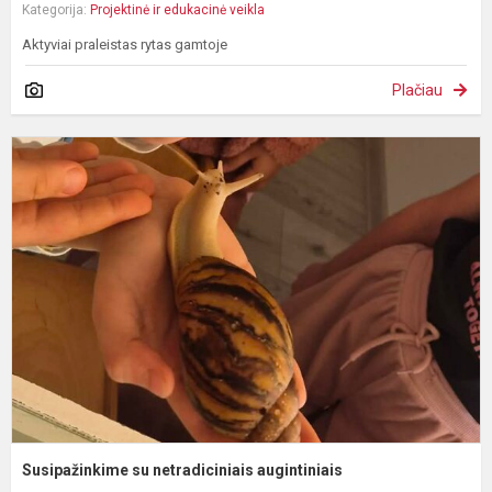
Kategorija:
Projektinė ir edukacinė veikla
Aktyviai praleistas rytas gamtoje
Plačiau
S
s
n
a
Susipažinkime su netradiciniais augintiniais