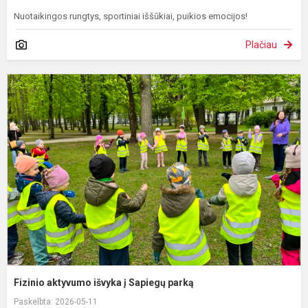
Nuotaikingos rungtys, sportiniai iššūkiai, puikios emocijos!
Plačiau
F
a
i
į
S
p
Fizinio aktyvumo išvyka į Sapiegų parką
Paskelbta: 2026-05-11