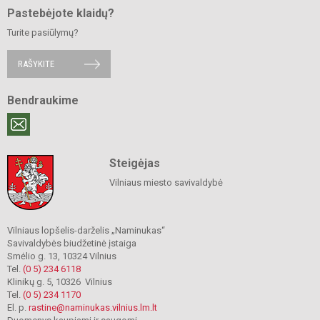
Pastebėjote klaidų?
Turite pasiūlymų?
RAŠYKITE
Bendraukime
Steigėjas
Vilniaus miesto savivaldybė
Vilniaus lopšelis-darželis „Naminukas“
Savivaldybės biudžetinė įstaiga
Smėlio g. 13, 10324 Vilnius
Tel.
(0 5) 234 6118
Klinikų g. 5, 10326 Vilnius
Tel.
(0 5) 234 1170
El. p.
rastine@naminukas.vilnius.lm.lt