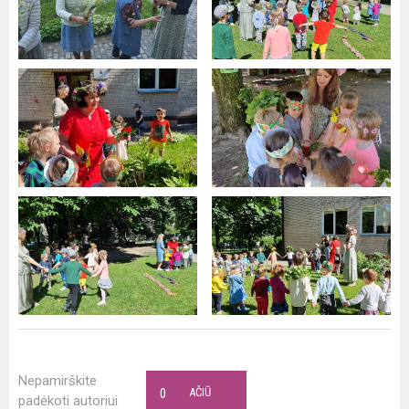
Nepamirškite
0
AČIŪ
padėkoti autoriui