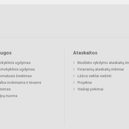
augos
Ataskaitos
okyklinis ugdymas
Biudžeto vykdymo ataskaitų rin
šmokyklinis ugdymas
Finansinių ataskaitų rinkiniai
rmalusis švietimas
Lėšos veiklai viešinti
lba mokiniams ir tėvams
Projektai
inimas
Viešieji pirkimai
alpų nuoma