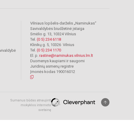
Vilniaus lopšelis-darželis „Naminukas“
Savivaldybės biudžetinė įstaiga
Smėlio g. 13, 10324 Vilnius
Tel.
(0 5) 234 6118
Klinikų g. 5, 10326 Vilnius
Tel.
(0 5) 234 1170
vivaldybė
El. p.
rastine@naminukas.vilnius.lm.lt
Duomenys kaupiami ir saugomi
Juridinių asmenų registre
Įmonės kodas 190016012
Sumanus būdas atnaujinti
mokyklos interneto
svetainę