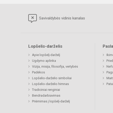
Savivaldybės vidinis kanalas
Lopšelis-darželis
Pasl
Apie lopšelį-darželį
Ikim
Ugdymo aplinka
Prie
Vizija, misija, filosofija, vertybės
Nefo
Padėkos
Paga
Lopšelio-darželio simboliai
Mait
Lopšelio-darželio himnas
Pat
Tradiciniai renginiai
Bendradarbiavimas
Priėmimas į lopšelį-darželį