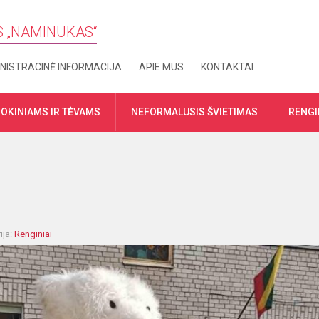
S „​NAMINUKAS“
NISTRACINĖ INFORMACIJA
APIE MUS
KONTAKTAI
OKINIAMS IR TĖVAMS
NEFORMALUSIS ŠVIETIMAS
RENGI
ija:
Renginiai