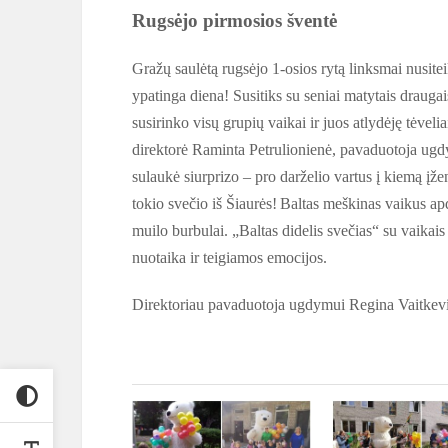
Rugsėjo pirmosios šventė
Gražų saulėtą rugsėjo 1-osios rytą linksmai nusitei
ypatinga diena! Susitiks su seniai matytais draug
susirinko visų grupių vaikai ir juos atlydėję tėvel
direktorė Raminta Petrulionienė, pavaduotoja ug
sulaukė siurprizo – pro darželio vartus į kiemą įže
tokio svečio iš Šiaurės
!
Baltas meškinas vaikus apd
muilo burbulai. „Baltas didelis svečias“ su vaikais
nuotaika ir teigiamos emocijos.
Direktoriau pavaduotoja ugdymui Regina Vaitkev