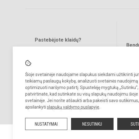
Pastebėjote klaidų?
Bend
Turite pasiūlymų?
RAŠYKITE
Šioje svetainėje naudojame slapukus siekdami užtikrinti j
teikiamų paslaugų kokybę, analizuoti svetainės naudojimą 
optimizuoti naršymo patirtį. Spustelėję mygtuką „Sutinku“,
patvirtinate, kad sutinkate su visų slapukų naudojimu šioje
svetainėje. Jei norite atšaukti arba pakeisti savo sutikimu
© 2022. Vilniaus lopšelis darželis Naminukas. Visos teisės saugomos
apsilankyti
slapukų valdymo puslapyje
.
Kopijuoti turinį be raštiško darželio administracijos sutikimo griežtai
draudžiama.
NUSTATYMAI
NESUTINKU
SUT