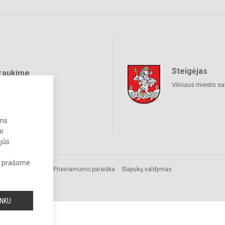
Steigėjas
raukime
Vilniaus miesto sa
ums
ir
 jūs
s, prašome
.
Prieinamumo paraiška
Slapukų valdymas
INKU