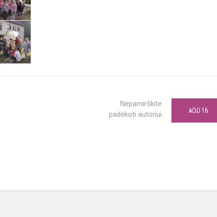
Nepamirškite
16
AČIŪ
padėkoti autoriui