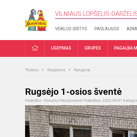
VILNIAUS LOPŠELIS-DARŽELI
VEIKLOS SRITYS
PASLAUGOS
ADMI
PRADŽIA
UGDYMAS
GRUPĖS
PAGALBA M
Titulinis
Naujienos
Renginiai
Rugsėjo 1-osios šventė
Paskelbė : Raminta Petrulionienė
Paskelbta: 2022-09-01
Kategor