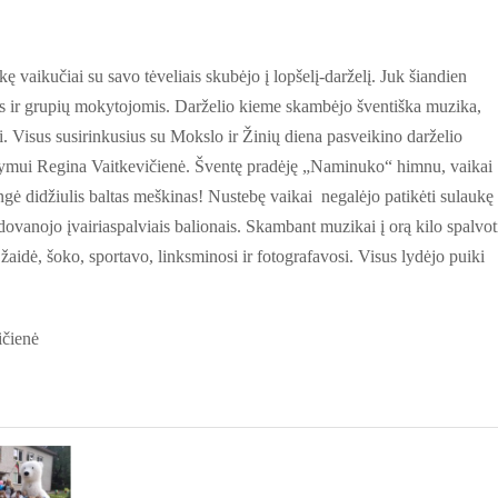
kę vaikučiai su savo tėveliais skubėjo į lopšelį-darželį. Juk šiandien
ais ir grupių mokytojomis. Darželio kieme skambėjo šventiška muzika,
iai. Visus susirinkusius su Mokslo ir Žinių diena pasveikino darželio
dymui Regina Vaitkevičienė. Šventę pradėję „Naminuko“ himnu, vaikai
ngė didžiulis baltas meškinas
! Nusteb
ę
vaikai
negalėjo patikėti sulaukę
ovanojo įvairiaspalviais balionais. Skambant muzikai į orą kilo spalvot
 žaidė, šoko, sportavo, linksminosi ir fotografavosi. Visus lydėjo puiki
ičienė