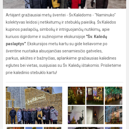
Artėjant gražiausiai metų šventei - Šv.Kalėdoms - "Naminuko"
kolektyvas leidosi į netikėtumų ir stebuklų paiešką. Šv.Kalėdos
kupinos paslapčių, simbolių ir intriguojančių nutikimų, apie
kuriuos išgirdome ir sužinojome ekskursijoje
"Šv. Kalėdų
paslaptys"
. Ekskursijos metu kartu su gide keliavome po
šventine nuotaika alsuojančias senamiesčio gatveles,
parkus, aikštes ir bažnyčias, aplankėme gražiausias kalėdines
eglutes bei vietas, susijusias su Šv. Kalėdų ištakomis. Prislietėme
prie kalėdinio stebuklo kartu!