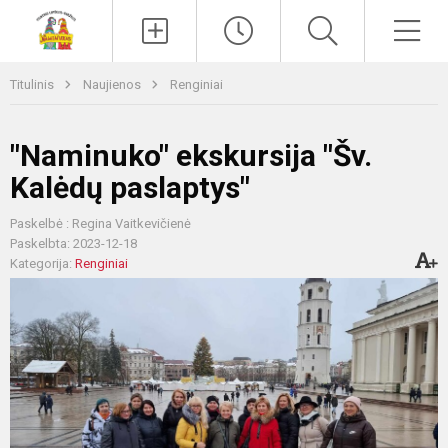
Paieška
Men
Titulinis
Naujienos
Renginiai
"Naminuko" ekskursija "Šv.
Kalėdų paslaptys"
Paskelbė : Regina Vaitkevičienė
Paskelbta: 2023-12-18
Kategorija:
Renginiai