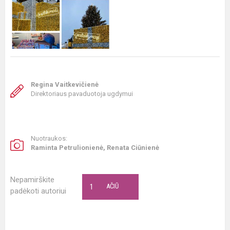
Regina Vaitkevičienė
Direktoriaus pavaduotoja ugdymui
Nuotraukos:
Raminta Petrulionienė, Renata Ciūnienė
Nepamirškite
1
AČIŪ
padėkoti autoriui