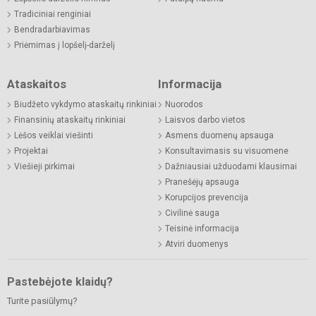
Tradiciniai renginiai
Bendradarbiavimas
Priėmimas į lopšelį-darželį
Ataskaitos
Informacija
Biudžeto vykdymo ataskaitų rinkiniai
Nuorodos
Finansinių ataskaitų rinkiniai
Laisvos darbo vietos
Lėšos veiklai viešinti
Asmens duomenų apsauga
Projektai
Konsultavimasis su visuomene
Viešieji pirkimai
Dažniausiai užduodami klausimai
Pranešėjų apsauga
Korupcijos prevencija
Civilinė sauga
Teisinė informacija
Atviri duomenys
Pastebėjote klaidų?
Turite pasiūlymų?