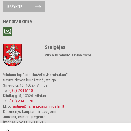
RAŠYKITE
Bendraukime
Steigėjas
Vilniaus miesto savivaldybė
Vilniaus lopšelis-darželis „Naminukas“
Savivaldybės biudžetinė įstaiga
Smėlio g. 13, 10324 Vilnius
Tel.
(0 5) 234 6118
Klinikų g. 5, 10326 Vilnius
Tel.
(0 5) 234 1170
El. p.
rastine@naminukas.vilnius.lm.lt
Duomenys kaupiami ir saugomi
Juridinių asmenų registre
Įmonės kodas 190016012