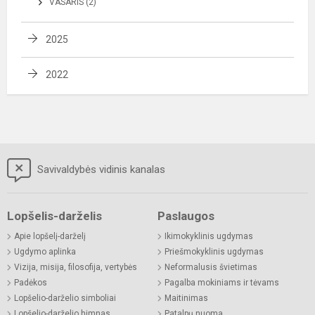
VASARIS (2)
2025
2022
Savivaldybės vidinis kanalas
Lopšelis-darželis
Paslaugos
Apie lopšelį-darželį
Ikimokyklinis ugdymas
Ugdymo aplinka
Priešmokyklinis ugdymas
Vizija, misija, filosofija, vertybės
Neformalusis švietimas
Padėkos
Pagalba mokiniams ir tėvams
Lopšelio-darželio simboliai
Maitinimas
Lopšelio-darželio himnas
Patalpų nuoma