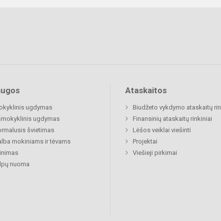
augos
Ataskaitos
okyklinis ugdymas
Biudžeto vykdymo ataskaitų rin
šmokyklinis ugdymas
Finansinių ataskaitų rinkiniai
rmalusis švietimas
Lėšos veiklai viešinti
lba mokiniams ir tėvams
Projektai
inimas
Viešieji pirkimai
alpų nuoma