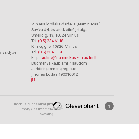
Vilniaus lopšelis-darželis „Naminukas“
Savivaldybės biudžetinė įstaiga
Smėlio g. 13, 10324 Vilnius
Tel.
(0 5) 234 6118
Klinikų g. 5, 10326 Vilnius
Tel.
(0 5) 234 1170
vivaldybė
El. p.
rastine@naminukas.vilnius.lm.lt
Duomenys kaupiami ir saugomi
Juridinių asmenų registre
Įmonės kodas 190016012
Sumanus būdas atnaujinti
mokyklos interneto
svetainę