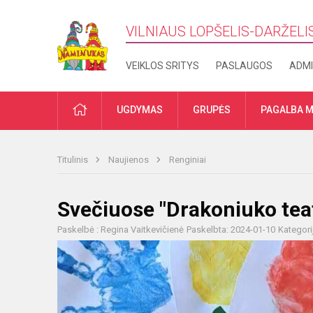
VILNIAUS LOPŠELIS-DARŽELI
VEIKLOS SRITYS
PASLAUGOS
ADMI
PRADŽIA
UGDYMAS
GRUPĖS
PAGALBA M
Titulinis
Naujienos
Renginiai
Svečiuose "Drakoniuko tea
Paskelbė : Regina Vaitkevičienė
Paskelbta: 2024-01-10
Kategori