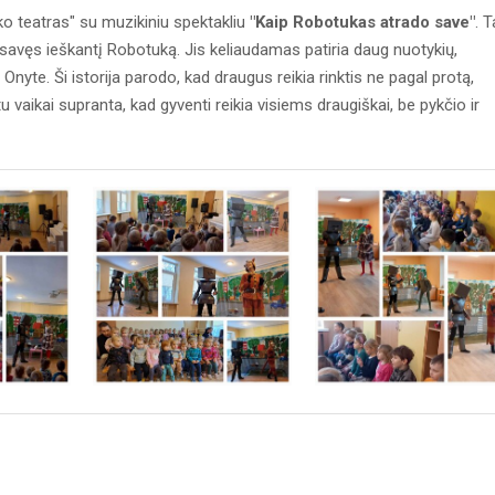
ko teatras" su muzikiniu spektakliu
"Kaip Robotukas atrado save"
. T
ir savęs ieškantį Robotuką. Jis keliaudamas patiria daug nuotykių,
 Onyte. Ši istorija parodo, kad draugus reikia rinktis ne pagal protą,
tu vaikai supranta, kad gyventi reikia visiems draugiškai, be pykčio ir