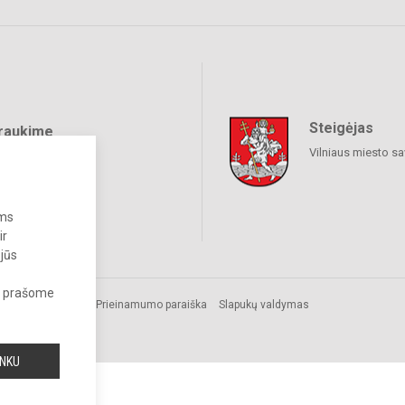
Steigėjas
raukime
Vilniaus miesto sa
ums
ir
 jūs
s, prašome
.
Prieinamumo paraiška
Slapukų valdymas
INKU