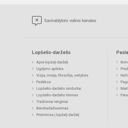
Savivaldybės vidinis kanalas
Lopšelis-darželis
Pasl
Apie lopšelį-darželį
Ikim
Ugdymo aplinka
Prie
Vizija, misija, filosofija, vertybės
Nefo
Padėkos
Paga
Lopšelio-darželio simboliai
Mait
Lopšelio-darželio himnas
Pat
Tradiciniai renginiai
Bendradarbiavimas
Priėmimas į lopšelį-darželį