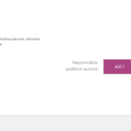
 Račkauskienė, Monika
nė
Nepamirškite
1
AČIŪ
padėkoti autoriui