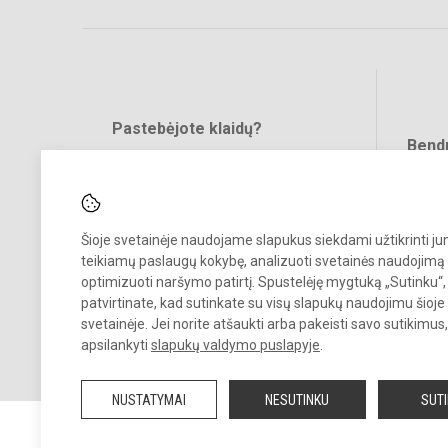
Pastebėjote klaidų?
Bend
Turite pasiūlymų?
RAŠYKITE
Šioje svetainėje naudojame slapukus siekdami užtikrinti j
teikiamų paslaugų kokybę, analizuoti svetainės naudojimą 
optimizuoti naršymo patirtį. Spustelėję mygtuką „Sutinku“,
patvirtinate, kad sutinkate su visų slapukų naudojimu šioje
svetainėje. Jei norite atšaukti arba pakeisti savo sutikimu
© 2022. Vilniaus lopšelis darželis Naminukas. Visos teisės saugomos
apsilankyti
slapukų valdymo puslapyje
.
Kopijuoti turinį be raštiško darželio administracijos sutikimo griežtai
draudžiama.
NUSTATYMAI
NESUTINKU
SUT