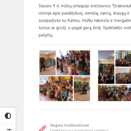
Sausio 9 d. mūsų įstaigoje svečiavosi "Drakoniu
istorija apie pasiklydusį, vienišą, namų, draugų 
susipažįsta su Katinu, Vėžliu taksistu ir mergaite
turtus ar grožį, o pagal gerą širdį. Spektaklio me
patyčių.
Regina Vaitkevičienė
Direktoriaus pavaduotoja ugdymui