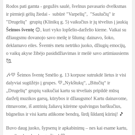
Rodos pati gamta - gegužės saulė, švelnus pavasario dvelksmas
ir pirmieji gėlių žiedai - subūrė "Varpelių", "Saulučių" ir
"Drugelių" grupių (Klinikų g. 5) vaikučius ir jų tėvelius į jaukią
Šeimos šventę
😊, kuri vyko lopšelio-darželio kieme.
Vaikai su
džiaugsmu dovanojo savo meilę ir šilumą: dainavo, šoko,
deklamavo eiles. Šventės metu netrūko juoko, džiugių emocijų,
o vaikų akyse žibėjo pasididžiavimas ir meilė savo artimiausiems
🥰.
🎶💛 Šeimos šventę Smėlio g. 13 korpuse sutrukdė lietus ir visi
dalyviai sugūžėjo į grupes. 💛
„Nykštukų“, „Bitučių“ ir
„Drugelių“ grupių vaikučiai kartu su tėveliais pripildė mūsų
darželį muzikos garsų, kūrybos ir džiaugsmo!
Kartu dainavome,
ritmavome, iš antrinių žaliavų kūrėme spalvingus barškučius,
būgnelius ir visi kartu atlikome bendrą, širdį šildantį kūrinį! 🎵
Buvo daug juoko, šypsenų ir apkabinimų – nes kai esame kartu,