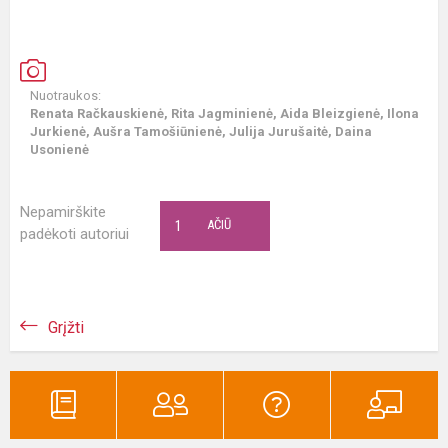
Nuotraukos:
Renata Račkauskienė, Rita Jagminienė, Aida Bleizgienė, Ilona
Jurkienė, Aušra Tamošiūnienė, Julija Jurušaitė, Daina
Usonienė
Nepamirškite
1
AČIŪ
padėkoti autoriui
Grįžti