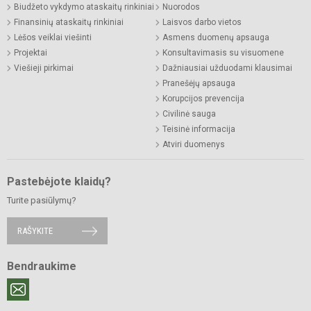
Biudžeto vykdymo ataskaitų rinkiniai
Nuorodos
Finansinių ataskaitų rinkiniai
Laisvos darbo vietos
Lėšos veiklai viešinti
Asmens duomenų apsauga
Projektai
Konsultavimasis su visuomene
Viešieji pirkimai
Dažniausiai užduodami klausimai
Pranešėjų apsauga
Korupcijos prevencija
Civilinė sauga
Teisinė informacija
Atviri duomenys
Pastebėjote klaidų?
Turite pasiūlymų?
RAŠYKITE
Bendraukime