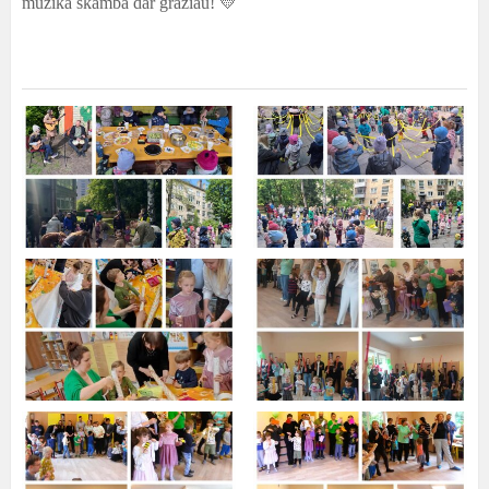
muzika skamba dar gražiau! 💛