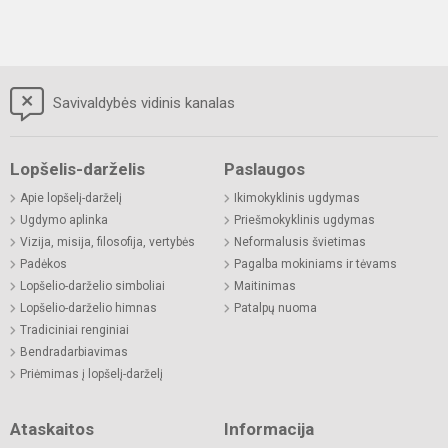
Savivaldybės vidinis kanalas
Lopšelis-darželis
Paslaugos
Apie lopšelį-darželį
Ikimokyklinis ugdymas
Ugdymo aplinka
Priešmokyklinis ugdymas
Vizija, misija, filosofija, vertybės
Neformalusis švietimas
Padėkos
Pagalba mokiniams ir tėvams
Lopšelio-darželio simboliai
Maitinimas
Lopšelio-darželio himnas
Patalpų nuoma
Tradiciniai renginiai
Bendradarbiavimas
Priėmimas į lopšelį-darželį
Ataskaitos
Informacija