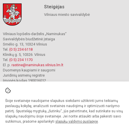
Steigėjas
Vilniaus miesto savivaldybė
Vilniaus lopšelis-darželis „Naminukas“
Savivaldybės biudžetinė įstaiga
Smėlio g. 13, 10324 Vilnius
Tel.
(0 5) 234 6118
Klinikų g. 5, 10326 Vilnius
Tel.
(0 5) 234 1170
El. p.
rastine@naminukas.vilnius.lm.lt
Duomenys kaupiami ir saugomi
Juridinių asmenų registre
Įmonės kodas 190016012
Šioje svetainėje naudojame slapukus siekdami užtikrinti jums teikiamų
© 2022. Vilniaus lopšelis darželis Naminukas. Visos teisės saugomos.
Kopijuoti turinį be raštiško darželio administracijos sutikimo griežtai draudžiama.
paslaugų kokybę, analizuoti svetainės naudojimą ir optimizuoti naršymo
patirtį. Spustelėję mygtuką „Sutinku“, jūs patvirtinate, kad sutinkate su visų
Prieinamumo paraiška
Slapukų valdymas
slapukų naudojimu šioje svetainėje. Jei norite atšaukti arba pakeisti savo
sutikimus, prašome apsilankyti
slapukų valdymo puslapyje
.
Sumanus būdas atnaujinti
mokyklos interneto