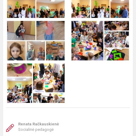
Renata Račkauskienė
Socialinė pedagogė