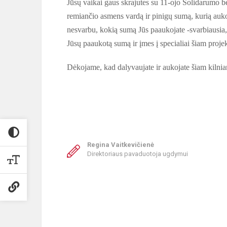
Jūsų vaikai gaus skrajutes su 11-ojo Solidarumo bė
remiančio asmens vardą ir pinigų sumą, kurią aukoj
nesvarbu, kokią sumą Jūs paaukojate -svarbiausia,
Jūsų paaukotą sumą ir įmes į specialiai šiam proj
Dėkojame, kad dalyvaujate ir aukojate šiam kilniam
Regina Vaitkevičienė
Direktoriaus pavaduotoja ugdymui