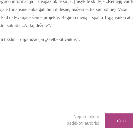
gimo informacija – susipažinkite su ja. Įrašykite skiltyje „Rėmėjų vard
ate (finansinė auka gali būti didesnė, mažesnė, tik simbolinė). Visai
 kad dalyvaujate šiame projekte. Bėgimo dieną – spalio 1-ąją vaikai atn
ektui sukurtą „Aukų dėžutę“.
 tikslui – organizacijai „Gelbėkit vaikus“.
Nepamirškite
2
AČIŪ
padėkoti autoriui