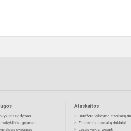
augos
Ataskaitos
okyklinis ugdymas
Biudžeto vykdymo ataskaitų rin
šmokyklinis ugdymas
Finansinių ataskaitų rinkiniai
rmalusis švietimas
Lėšos veiklai viešinti