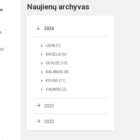
Naujienų archyvas
me
2026
s
LIEPA (1)
ei
BIRŽELIS (6)
GEGUŽĖ (15)
BALANDIS (8)
KOVAS (11)
VASARIS (2)
2025
2022