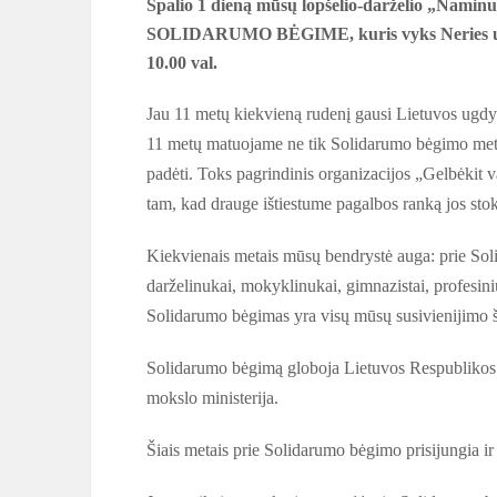
Spalio 1 dieną mūsų lopšelio-darželio „Naminu
SOLIDARUMO BĖGIME, kuris vyks Neries upės p
10.00 val.
Jau 11 metų kiekvieną rudenį gausi Lietuvos ugdy
11 metų matuojame ne tik Solidarumo bėgimo metu 
padėti. Toks pagrindinis organizacijos „Gelbėkit v
tam, kad drauge ištiestume pagalbos ranką jos st
Kiekvienais metais mūsų bendrystė auga: prie Sol
darželinukai, mokyklinukai, gimnazistai, profesini
Solidarumo bėgimas yra visų mūsų susivienijimo šv
Solidarumo bėgimą globoja Lietuvos Respublikos 
mokslo ministerija.
Šiais metais prie Solidarumo bėgimo prisijungia i