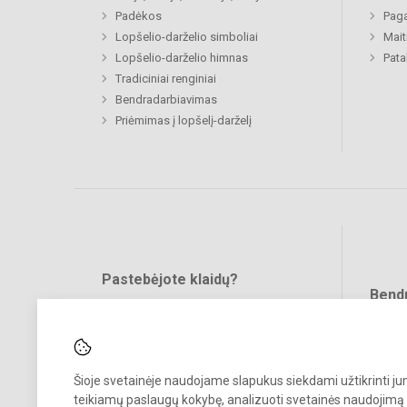
Padėkos
Paga
Lopšelio-darželio simboliai
Mait
Lopšelio-darželio himnas
Pat
Tradiciniai renginiai
Bendradarbiavimas
Priėmimas į lopšelį-darželį
Pastebėjote klaidų?
Bend
Turite pasiūlymų?
RAŠYKITE
Šioje svetainėje naudojame slapukus siekdami užtikrinti j
teikiamų paslaugų kokybę, analizuoti svetainės naudojimą 