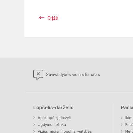
Grįžti
Savivaldybės vidinis kanalas
Lopšelis-darželis
Pasl
Apie lopšelį-darželį
Ikim
Ugdymo aplinka
Prie
Vizija, misija, filosofija, vertybės
Nefo