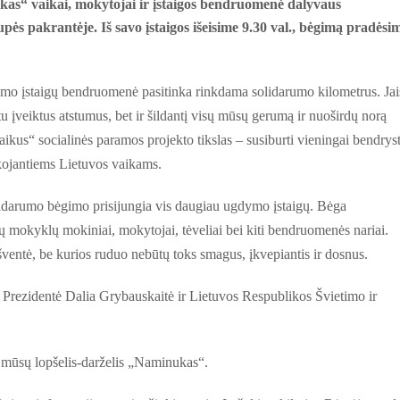
kas“ vaikai, mokytojai ir įstaigos bendruomenė dalyvaus
akrantėje. Iš savo įstaigos išeisime 9.30 val., bėgimą pradėsi
mo įstaigų bendruomenė pasitinka rinkdama solidarumo kilometrus. Jai
įveiktus atstumus, bet ir šildantį visų mūsų gerumą ir nuoširdų norą
aikus“ socialinės paramos projekto tikslas – susiburti vieningai bendryst
okojantiems Lietuvos vaikams.
idarumo bėgimo prisijungia vis daugiau ugdymo įstaigų. Bėga
ų mokyklų mokiniai, mokytojai, tėveliai bei kiti bendruomenės nariai.
entė, be kurios ruduo nebūtų toks smagus, įkvepiantis ir dosnus.
Prezidentė Dalia Grybauskaitė ir Lietuvos Respublikos Švietimo ir
r mūsų lopšelis-darželis „Naminukas“.