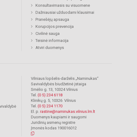
Konsultavimasis su visuomene
Dažniausiai užduodami klausimai
Pranešėjų apsauga
Korupcijos prevencija
Civilinė sauga
Teisinė informacija
Atviri duomenys
Vilniaus lopšelis-darželis „Naminukas“
Savivaldybės biudžetinė įstaiga
Smėlio g. 13, 10324 Vilnius
Tel.
(0 5) 234 6118
Klinikų g. 5, 10326 Vilnius
Tel.
(0 5) 234 1170
vivaldybė
El. p.
rastine@naminukas.vilnius.lm.lt
Duomenys kaupiami ir saugomi
Juridinių asmenų registre
Įmonės kodas 190016012