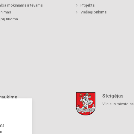
lba mokiniams ir tėvams
Projektai
inimas
Viešieji pirkimai
alpų nuoma
Steigėjas
raukime
Vilniaus miesto sa
ums
ir