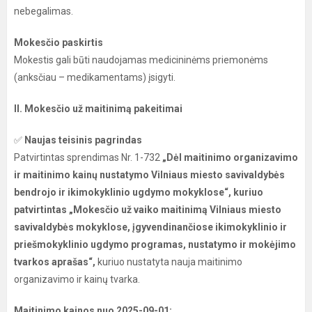
nebegalimas.
Mokesčio paskirtis
Mokestis gali būti naudojamas medicininėms priemonėms
(anksčiau – medikamentams) įsigyti.
II. Mokesčio už maitinimą pakeitimai
✅
Naujas teisinis pagrindas
Patvirtintas sprendimas Nr. 1-732
„Dėl maitinimo organizavimo
ir maitinimo kainų nustatymo Vilniaus miesto savivaldybės
bendrojo ir ikimokyklinio ugdymo mokyklose“, kuriuo
patvirtintas „Mokesčio už vaiko maitinimą Vilniaus miesto
savivaldybės mokyklose, įgyvendinančiose ikimokyklinio ir
priešmokyklinio ugdymo programas, nustatymo ir mokėjimo
tvarkos aprašas“,
kuriuo nustatyta nauja maitinimo
organizavimo ir kainų tvarka.
Maitinimo kainos nuo 2025-09-01: