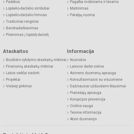
Padėkos
Pagalba mokiniams ir tėvams
Lopšelio-darželio simboliai
Maitinimas
Lopšelio-darželio himnas
Patalpų nuoma
Tradiciniai renginiai
Bendradarbiavimas
Priėmimas į lopšelį-darželį
Ataskaitos
Informacija
Biudžeto vykdymo ataskaitų rinkiniai
Nuorodos
Finansinių ataskaitų rinkiniai
Laisvos darbo vietos
Lėšos veiklai viešinti
Asmens duomenų apsauga
Projektai
Konsultavimasis su visuomene
Viešieji pirkimai
Dažniausiai užduodami klausimai
Pranešėjų apsauga
Korupcijos prevencija
Civilinė sauga
Teisinė informacija
Atviri duomenys