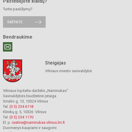
Pastebėjote klaidų?
Turite pasiūlymų?
RAŠYKITE
Bendraukime
Steigėjas
Vilniaus miesto savivaldybė
Vilniaus lopšelis-darželis „Naminukas“
Savivaldybės biudžetinė įstaiga
Smėlio g. 13, 10324 Vilnius
Tel.
(0 5) 234 6118
Klinikų g. 5, 10326 Vilnius
Tel.
(0 5) 234 1170
El. p.
rastine@naminukas.vilnius.lm.lt
Duomenys kaupiami ir saugomi