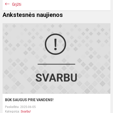
Grįžti
Ankstesnės naujienos
B
S
P
V
BŪK SAUGUS PRIE VANDENS!
Paskelbta: 2025-06-05
Kategorija:
Svarbu!