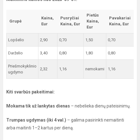
Pietūs
Kaina,
Pusryčiai
Pavakariai
Grupė
Kaina,
Eur
Kaina, Eur
Kaina, Eur
Eur
Lopšelio
2,90
0,70
1,50
0,70
Darželio
3,40
0,80
1,80
0,80
Priešmokyklinio
2,32
1,16
nemokami
1,16
ugdymo
Kiti svarbūs pakeitimai:
Mokama tik už lankytas dienas
– nebelieka dienų pateisinimų.
Trumpas ugdymas (iki 4 val.)
– galima pasirinkti nemaitinti
arba maitinti 1–2 kartus per dieną.