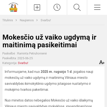
Paieška
Men
Titulinis
Naujienos
Svarbu!
Mokesčio už vaiko ugdymą ir
maitinimą pasikeitimai
Paskelbė : Raminta Petrulionienė
Paskelbta: 2025-06-25
Kategorija:
Svarbu!
Informuojame, kad nuo
2025 m. rugsėjo 1 d.
įsigalios nauji
mokesčių už vaiko ugdymą ir maitinimą Vilniaus miesto
savivaldybės ikimokyklinio ugdymo įstaigose nustatymo ir
mokėjimo tvarkos pakeitimai.
Nuo minėtos datos nebegalios Mokesčio už vaiko išlaikymą
Vilniaus miesto savivaldybės mokyklose, įgyvendinančiose