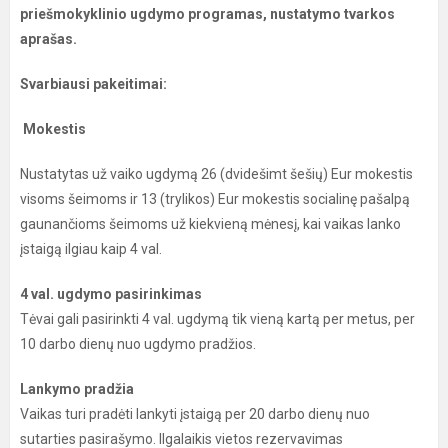
priešmokyklinio ugdymo programas, nustatymo tvarkos
aprašas.
Svarbiausi pakeitimai:
Mokestis
Nustatytas už vaiko ugdymą 26 (dvidešimt šešių) Eur mokestis
visoms šeimoms ir 13 (trylikos) Eur mokestis socialinę pašalpą
gaunančioms šeimoms už kiekvieną mėnesį, kai vaikas lanko
įstaigą ilgiau kaip 4 val.
4 val. ugdymo pasirinkimas
Tėvai gali pasirinkti 4 val. ugdymą tik vieną kartą per metus, per
10 darbo dienų nuo ugdymo pradžios.
Lankymo pradžia
Vaikas turi pradėti lankyti įstaigą per 20 darbo dienų nuo
sutarties pasirašymo. Ilgalaikis vietos rezervavimas