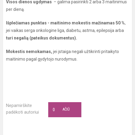
Visos dienos ugdymas
– galima pasirinkti 2 arba 3 maitinimus
per dieną.
Išplečiamas punktas - maitinimo mokestis mažinamas 50 %
,
jei vaikas serga onkologine liga, diabetu, astma, epilepsija arba
turi negalią (pateikus dokumentus).
Mokestis nemokamas,
jei įstaiga negali užtikrinti pritaikyto
maitinimo pagal gydytojo nurodymus.
Nepamirškite
0
AČIŪ
padėkoti autoriui