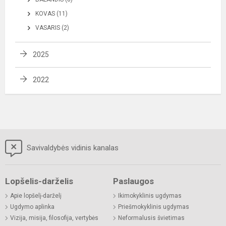
KOVAS (11)
VASARIS (2)
2025
2022
Savivaldybės vidinis kanalas
Lopšelis-darželis
Paslaugos
Apie lopšelį-darželį
Ikimokyklinis ugdymas
Ugdymo aplinka
Priešmokyklinis ugdymas
Vizija, misija, filosofija, vertybės
Neformalusis švietimas