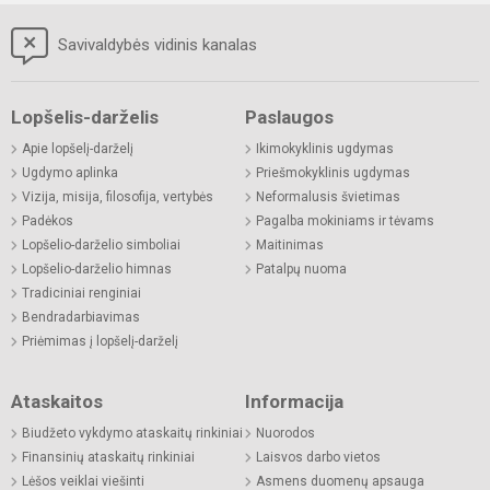
Savivaldybės vidinis kanalas
Lopšelis-darželis
Paslaugos
Apie lopšelį-darželį
Ikimokyklinis ugdymas
Ugdymo aplinka
Priešmokyklinis ugdymas
Vizija, misija, filosofija, vertybės
Neformalusis švietimas
Padėkos
Pagalba mokiniams ir tėvams
Lopšelio-darželio simboliai
Maitinimas
Lopšelio-darželio himnas
Patalpų nuoma
Tradiciniai renginiai
Bendradarbiavimas
Priėmimas į lopšelį-darželį
Ataskaitos
Informacija
Biudžeto vykdymo ataskaitų rinkiniai
Nuorodos
Finansinių ataskaitų rinkiniai
Laisvos darbo vietos
Lėšos veiklai viešinti
Asmens duomenų apsauga