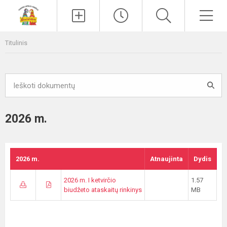
Paieška
Men
Titulinis
2026 m.
2026 m.
Atnaujinta
Dydis
2026 m. I ketvirčio
1.57
biudžeto ataskaitų rinkinys
MB