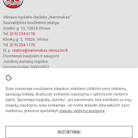
Vilniaus lopšelis-darželis „Naminukas“
Savivaldybės biudžetinė įstaiga
Smėlio g. 13, 10324 Vilnius
Tel.
(0 5) 234 6118
Klinikų g. 5, 10326 Vilnius
Tel.
(0 5) 234 1170
El. p.
rastine@naminukas.vilnius.lm.lt
Duomenys kaupiami ir saugomi
Juridinių asmenų registre
Įmonės kodas 190016012
Šioje svetainėje naudojame slapukus siekdami užtikrinti jums teikiamų
© 2022. Vilniaus lopšelis darželis Naminukas. Visos teisės saugomos.
Kopijuoti turinį be raštiško darželio administracijos sutikimo griežtai draudžiama.
paslaugų kokybę, analizuoti svetainės naudojimą ir optimizuoti naršymo
patirtį. Spustelėję mygtuką „Sutinku“, jūs patvirtinate, kad sutinkate su visų
Prieinamumo paraiška
Slapukų valdymas
slapukų naudojimu šioje svetainėje. Jei norite atšaukti arba pakeisti savo
sutikimus, prašome apsilankyti
slapukų valdymo puslapyje
.
Sumanus būdas atnaujinti
mokyklos interneto
svetainę
NUSTATYMAI