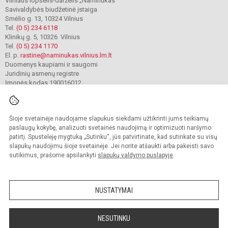
Vilniaus lopšelis-darželis „Naminukas“
Savivaldybės biudžetinė įstaiga
Smėlio g. 13, 10324 Vilnius
Tel.
(0 5) 234 6118
Klinikų g. 5, 10326 Vilnius
Tel.
(0 5) 234 1170
El. p.
rastine@naminukas.vilnius.lm.lt
Duomenys kaupiami ir saugomi
Juridinių asmenų registre
Įmonės kodas 190016012
Šioje svetainėje naudojame slapukus siekdami užtikrinti jums teikiamų
© 2022. Vilniaus lopšelis darželis Naminukas. Visos teisės saugomos.
Kopijuoti turinį be raštiško darželio administracijos sutikimo griežtai draudžiama.
paslaugų kokybę, analizuoti svetainės naudojimą ir optimizuoti naršymo
patirtį. Spustelėję mygtuką „Sutinku“, jūs patvirtinate, kad sutinkate su visų
Prieinamumo paraiška
Slapukų valdymas
slapukų naudojimu šioje svetainėje. Jei norite atšaukti arba pakeisti savo
sutikimus, prašome apsilankyti
slapukų valdymo puslapyje
.
Sumanus būdas atnaujinti
mokyklos interneto
svetainę
NUSTATYMAI
NESUTINKU