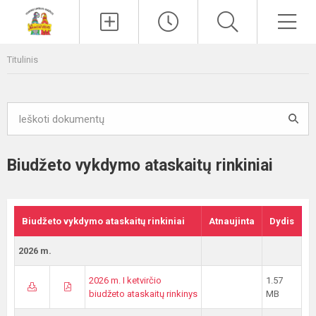
Paieška
Men
Titulinis
Biudžeto vykdymo ataskaitų rinkiniai
Biudžeto vykdymo ataskaitų rinkiniai
Atnaujinta
Dydis
2026 m.
2026 m. I ketvirčio
1.57
biudžeto ataskaitų rinkinys
MB