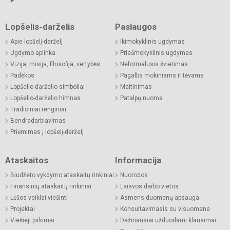
Lopšelis-darželis
Paslaugos
Apie lopšelį-darželį
Ikimokyklinis ugdymas
Ugdymo aplinka
Priešmokyklinis ugdymas
Vizija, misija, filosofija, vertybės
Neformalusis švietimas
Padėkos
Pagalba mokiniams ir tėvams
Lopšelio-darželio simboliai
Maitinimas
Lopšelio-darželio himnas
Patalpų nuoma
Tradiciniai renginiai
Bendradarbiavimas
Priėmimas į lopšelį-darželį
Ataskaitos
Informacija
Biudžeto vykdymo ataskaitų rinkiniai
Nuorodos
Finansinių ataskaitų rinkiniai
Laisvos darbo vietos
Lėšos veiklai viešinti
Asmens duomenų apsauga
Projektai
Konsultavimasis su visuomene
Viešieji pirkimai
Dažniausiai užduodami klausimai