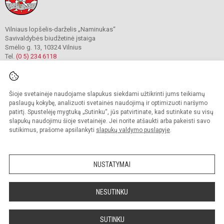
Vilniaus lopšelis-darželis „Naminukas“
Savivaldybės biudžetinė įstaiga
Smėlio g. 13, 10324 Vilnius
Tel.
(0 5) 234 6118
Klinikų g. 5, 10326 Vilnius
Tel.
(0 5) 234 1170
El. p.
rastine@naminukas.vilnius.lm.lt
Duomenys kaupiami ir saugomi
Šioje svetainėje naudojame slapukus siekdami užtikrinti jums teikiamų
Juridinių asmenų registre
paslaugų kokybę, analizuoti svetainės naudojimą ir optimizuoti naršymo
Įmonės kodas 190016012
patirtį. Spustelėję mygtuką „Sutinku“, jūs patvirtinate, kad sutinkate su visų
slapukų naudojimu šioje svetainėje. Jei norite atšaukti arba pakeisti savo
sutikimus, prašome apsilankyti
slapukų valdymo puslapyje
.
© 2022. Vilniaus lopšelis darželis Naminukas. Visos teisės saugomos.
Kopijuoti turinį be raštiško darželio administracijos sutikimo griežtai draudžiama.
NUSTATYMAI
Prieinamumo paraiška
Slapukų valdymas
Sumanus būdas atnaujinti
NESUTINKU
mokyklos interneto
svetainę
SUTINKU