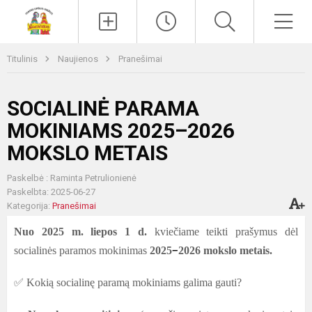
Paieška
Men
Titulinis
Naujienos
Pranešimai
SOCIALINĖ PARAMA
MOKINIAMS 2025–2026
MOKSLO METAIS
Paskelbė : Raminta Petrulionienė
Paskelbta: 2025-06-27
Kategorija:
Pranešimai
Nuo 2025 m. liepos
1 d
.
kviečiame teikti prašymus dėl
–
socialinės paramos mokinimas
2025
2026
mokslo metais.
✅
Kokią socialinę paramą mokiniams galima gauti?