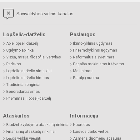
Savivaldybės vidinis kanalas
Lopšelis-darželis
Paslaugos
Apie lopšelį-darželį
Ikimokyklinis ugdymas
Ugdymo aplinka
Priešmokyklinis ugdymas
Vizija, misija, filosofija, vertybės
Neformalusis švietimas
Padėkos
Pagalba mokiniams ir tėvams
Lopšelio-darželio simboliai
Maitinimas
Lopšelio-darželio himnas
Patalpų nuoma
Tradiciniai renginiai
Bendradarbiavimas
Priėmimas į lopšelį-darželį
Ataskaitos
Informacija
Biudžeto vykdymo ataskaitų rinkiniai
Nuorodos
Finansinių ataskaitų rinkiniai
Laisvos darbo vietos
Lėšos veiklai viešinti
Asmens duomenų apsauga