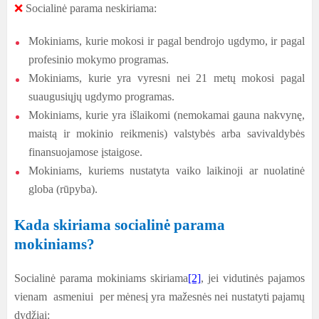
❌
Socialinė parama neskiriama:
Mokiniams, kurie mokosi ir pagal bendrojo ugdymo, ir pagal
profesinio mokymo programas.
Mokiniams, kurie yra vyresni nei 21 metų mokosi pagal
suaugusiųjų ugdymo programas.
Mokiniams, kurie yra išlaikomi (nemokamai gauna nakvynę,
maistą ir mokinio reikmenis) valstybės arba savivaldybės
finansuojamose įstaigose.
Mokiniams, kuriems nustatyta vaiko laikinoji ar nuolatinė
globa (rūpyba).
Kada skiriama socialinė parama
mokiniams?
Socialinė parama mokiniams skiriama
[2]
, jei vidutinės pajamos
vienam asmeniui per mėnesį yra mažesnės nei nustatyti pajamų
dydžiai: