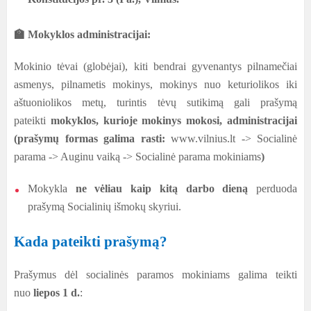
🏫
Mokyklos administracijai:
Mokinio tėvai (globėjai), kiti bendrai gyvenantys pilnamečiai
asmenys, pilnametis mokinys, mokinys nuo keturiolikos iki
aštuoniolikos metų, turintis tėvų sutikimą gali prašymą
pateikti
mokyklos, kurioje mokinys mokosi, administracijai
(prašymų formas galima rasti:
www.vilnius.lt -> Socialinė
parama -> Auginu vaiką -> Socialinė parama mokiniams
)
Mokykla
ne vėliau kaip kitą darbo dieną
perduoda
prašymą Socialinių išmokų skyriui.
Kada pateikti prašymą?
Prašymus dėl socialinės paramos mokiniams galima teikti
nuo
liepos 1 d.
: