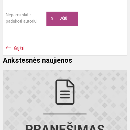
Nepamirškite
0
AČIŪ
padėkoti autoriui
Grįžti
Ankstesnės naujienos
R
p
u
p
„
e.