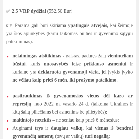
✅
2,5 VRP dydžiai
(552,50 Eur)
👉
Parama gali būti skiriama
ypatingais atvejais
, kai šeimoje
yra šios aplinkybės (kartu taikomas buities ir gyvenimo sąlygų
patikrinimas):
nelaimingas atsitikimas
- gaisras, padaręs žalą
vieninteliam
būstui
, kuris
nuosavybės teise priklauso asmeniui
ir
kuriame yra
deklaruota gyvenamoji vieta
, jei įvykis įvyko
ne vėliau kaip prieš 6 mėn. iki prašymo pateikimo
;
pasitraukimas iš gyvenamosios vietos dėl karo ar
represijų
, nuo 2022 m. vasario 24 d. (taikoma Ukrainos ir
kitų šalių piliečiams bei asmenims be pilietybės);
maitintojo netektis
– ne seniau kaip prieš 6 mėnesius;
Auginami
trys
ir
daugiau vaikų
, kai
vienas
iš
bendrai
gyvenančių asmenų
(tėvų ar vaikų)
turi negalią
;