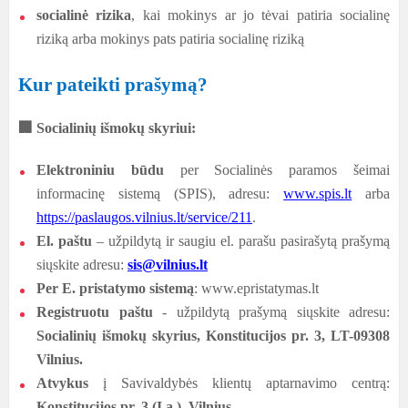
socialinė rizika
, kai mokinys ar jo tėvai patiria socialinę
riziką arba mokinys pats patiria socialinę riziką
Kur pateikti prašymą?
🏢
Socialinių išmokų skyriui:
Elektroniniu būdu
per Socialinės paramos šeimai
informacinę sistemą (SPIS), adresu:
www.spis.lt
arba
https://paslaugos.vilnius.lt/service/211
.
El. paštu
– užpildytą ir saugiu el. parašu pasirašytą prašymą
siųskite adresu:
sis@vilnius.lt
Per E. pristatymo sistemą
: www.epristatymas.lt
Registruotu paštu
- užpildytą prašymą siųskite adresu:
Socialinių išmokų skyrius, Konstitucijos pr. 3, LT-09308
Vilnius.
Atvykus
į Savivaldybės klientų aptarnavimo centrą:
Konstitucijos pr. 3 (I a.), Vilnius.