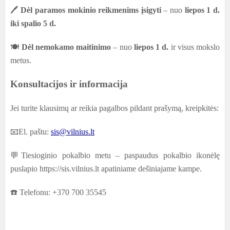
🖊️
Dėl paramos mokinio reikmenims įsigyti
– nuo
liepos 1 d.
iki spalio 5 d.
🍽️
Dėl nemokamo maitinimo
– nuo
liepos 1 d.
ir visus mokslo
metus.
Konsultacijos ir informacija
Jei turite klausimų ar reikia pagalbos pildant prašymą, kreipkitės:
📧
El. paštu:
sis@vilnius.lt
💬
Tiesioginio pokalbio metu – paspaudus pokalbio ikonėlę
puslapio https://sis.vilnius.lt apatiniame dešiniajame kampe.
☎️
Telefonu: +370 700 35545