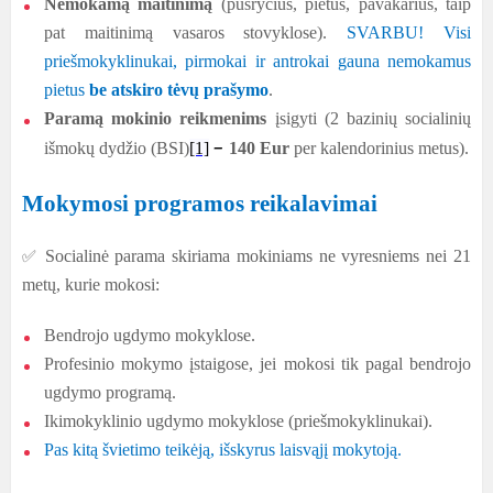
Nemokamą maitinimą
(pusryčius, pietus, pavakarius, taip
pat maitinimą vasaros stovyklose).
SVARBU
!
Visi
priešmokyklinukai, pirmokai ir antrokai gauna nemokamus
pietus
be atskiro tėvų prašymo
.
Paramą mokinio reikmenims
įsigyti (2 bazinių socialinių
–
išmokų dydžio (BSI)
[1]
140 Eur
per kalendorinius metus).
Mokymosi programos reikalavimai
Socialinė parama skiriama mokiniams ne vyresniems nei 21
✅
metų, kurie mokosi:
Bendrojo ugdymo mokyklose.
Profesinio mokymo įstaigose, jei mokosi tik pagal bendrojo
ugdymo programą.
Ikimokyklinio ugdymo mokyklose (priešmokyklinukai).
Pas kitą švietimo teikėją, išskyrus laisvąjį mokytoją.