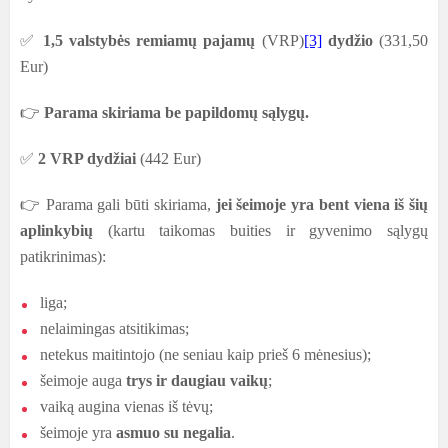
✅
1,5 valstybės remiamų pajamų
(VRP)
[3]
dydžio
(331,50
Eur)
👉
Parama skiriama be papildomų sąlygų.
✅
2 VRP dydžiai
(442 Eur)
👉
Parama gali būti skiriama,
jei šeimoje yra bent viena iš šių
aplinkybių
(kartu taikomas buities ir gyvenimo sąlygų
patikrinimas):
liga;
nelaimingas atsitikimas;
netekus maitintojo (ne seniau kaip prieš 6 mėnesius);
šeimoje auga
trys ir daugiau vaikų
;
vaiką augina vienas iš tėvų;
šeimoje yra
asmuo su negalia
.