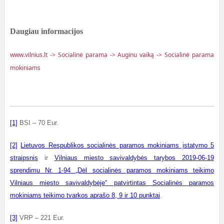
Daugiau informacijos
www.vilnius.lt -> Socialinė parama -> Auginu vaiką -> Socialinė parama
mokiniams
[1]
BSI – 70 Eur.
[2]
Lietuvos Respublikos socialinės paramos mokiniams įstatymo 5
straipsnis
ir
Vilniaus miesto savivaldybės tarybos 2019-06-19
sprendimu Nr. 1-94 „Dėl socialinės paramos mokiniams teikimo
Vilniaus miesto savivaldybėje“ patvirtintas Socialinės paramos
mokiniams teikimo tvarkos aprašo 8, 9 ir 10 punktai
.
[3]
VRP – 221 Eur.