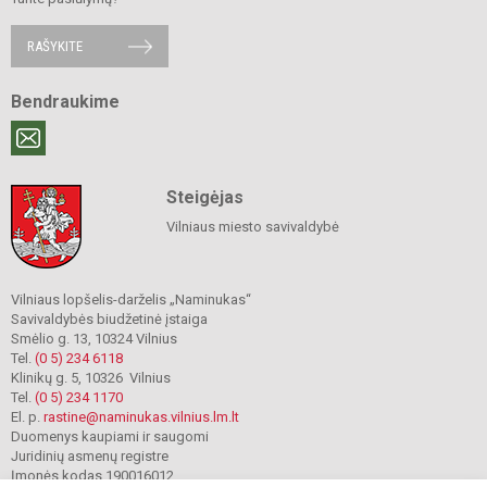
RAŠYKITE
Bendraukime
Steigėjas
Vilniaus miesto savivaldybė
Vilniaus lopšelis-darželis „Naminukas“
Savivaldybės biudžetinė įstaiga
Smėlio g. 13, 10324 Vilnius
Tel.
(0 5) 234 6118
Klinikų g. 5, 10326 Vilnius
Tel.
(0 5) 234 1170
El. p.
rastine@naminukas.vilnius.lm.lt
Duomenys kaupiami ir saugomi
Juridinių asmenų registre
Įmonės kodas 190016012