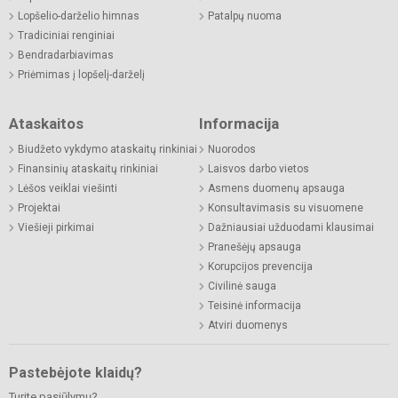
Lopšelio-darželio himnas
Patalpų nuoma
Tradiciniai renginiai
Bendradarbiavimas
Priėmimas į lopšelį-darželį
Ataskaitos
Informacija
Biudžeto vykdymo ataskaitų rinkiniai
Nuorodos
Finansinių ataskaitų rinkiniai
Laisvos darbo vietos
Lėšos veiklai viešinti
Asmens duomenų apsauga
Projektai
Konsultavimasis su visuomene
Viešieji pirkimai
Dažniausiai užduodami klausimai
Pranešėjų apsauga
Korupcijos prevencija
Civilinė sauga
Teisinė informacija
Atviri duomenys
Pastebėjote klaidų?
Turite pasiūlymų?