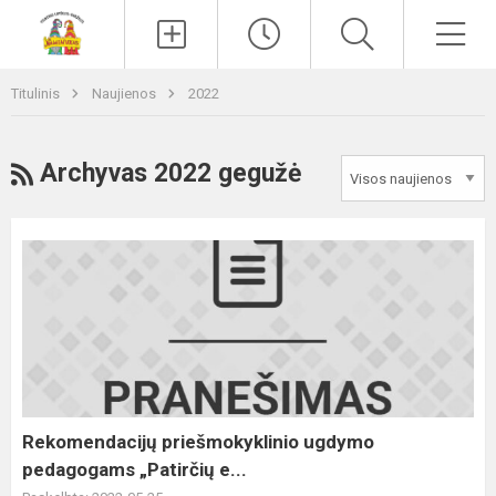
Paieška
Men
Titulinis
Naujienos
2022
RSS
Archyvas 2022 gegužė
Rekomendacijų
priešmokyklinio
ugdymo
pedagogams
„Patirčių
e...
Rekomendacijų priešmokyklinio ugdymo
pedagogams „Patirčių e...