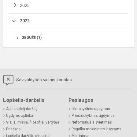
2025
2022
GEGUŽĖ (1)
Savivaldybės vidinis kanalas
Lopšelis-darželis
Paslaugos
Apie lopšelį-darželį
Ikimokyklinis ugdymas
Ugdymo aplinka
Priešmokyklinis ugdymas
Vizija, misija, filosofija, vertybės
Neformalusis švietimas
Padėkos
Pagalba mokiniams ir tėvams
Lopšelio-darželio simboliai
Maitinimas