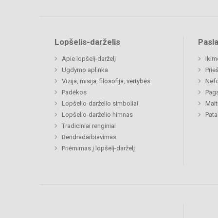
Lopšelis-darželis
Pasl
Apie lopšelį-darželį
Ikim
Ugdymo aplinka
Prie
Vizija, misija, filosofija, vertybės
Nefo
Padėkos
Paga
Lopšelio-darželio simboliai
Mait
Lopšelio-darželio himnas
Pat
Tradiciniai renginiai
Bendradarbiavimas
Priėmimas į lopšelį-darželį