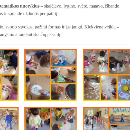
ematikos nuotykius
– skaičiavo, lygino, svėrė, matavo, išbandė
 ir sprendė užduotis per patirtį!
io, svorio sąvokas, pažinti formas ir jas jungti. Kiekviena veikla –
augsmo atrandant skaičių pasaulį!