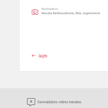
Nuotraukos:
Renata Račkauskienė, Rita Jagminienė
Grįžti
Savivaldybės vidinis kanalas