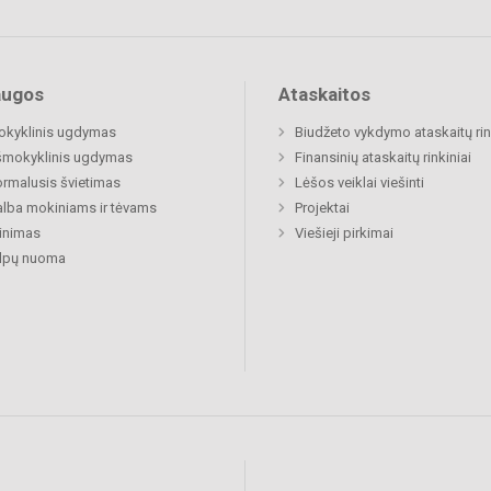
augos
Ataskaitos
okyklinis ugdymas
Biudžeto vykdymo ataskaitų rin
šmokyklinis ugdymas
Finansinių ataskaitų rinkiniai
rmalusis švietimas
Lėšos veiklai viešinti
lba mokiniams ir tėvams
Projektai
inimas
Viešieji pirkimai
alpų nuoma