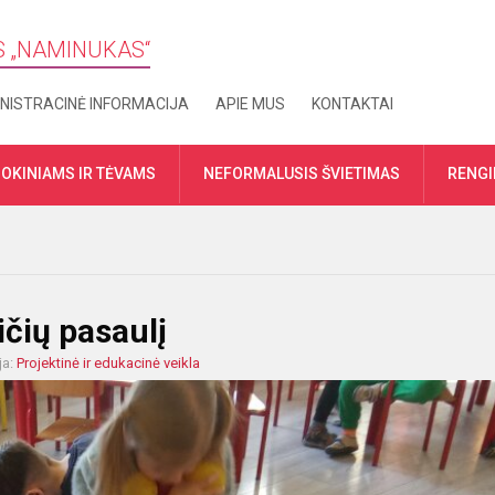
S „​NAMINUKAS“
NISTRACINĖ INFORMACIJA
APIE MUS
KONTAKTAI
OKINIAMS IR TĖVAMS
NEFORMALUSIS ŠVIETIMAS
RENGI
čių pasaulį
ja:
Projektinė ir edukacinė veikla