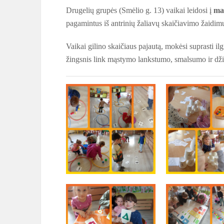
Drugelių grupės (Smėlio g. 13) vaikai leidosi į
mat
pagamintus iš antrinių žaliavų skaičiavimo žaidimus
Vaikai gilino skaičiaus pajautą, mokėsi suprasti ilg
žingsnis link mąstymo lankstumo, smalsumo ir dži