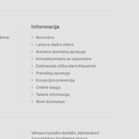
Informacija
kiniai
Nuorodos
Laisvos darbo vietos
Asmens duomenų apsauga
Konsultavimasis su visuomene
Dažniausiai užduodami klausimai
Pranešėjų apsauga
Korupcijos prevencija
Civilinė sauga
Teisinė informacija
Atviri duomenys
Vilniaus lopšelis-darželis „Naminukas“
Savivaldybės biudžetinė įstaiga