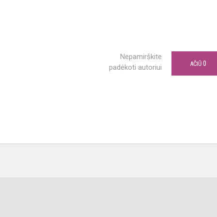
Nepamirškite
0
AČIŪ
padėkoti autoriui