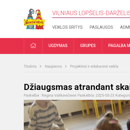
VILNIAUS LOPŠELIS-DARŽELI
VEIKLOS SRITYS
PASLAUGOS
ADMI
PRADŽIA
UGDYMAS
GRUPĖS
PAGALBA M
Titulinis
Naujienos
Projektinė ir edukacinė veikla
Džiaugsmas atrandant skai
Paskelbė : Regina Vaitkevičienė
Paskelbta: 2025-05-23
Kategori