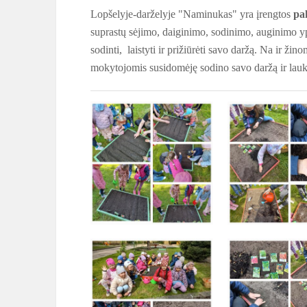
Lopšelyje-darželyje "Naminukas" yra įrengtos
pa
suprastų sėjimo, daiginimo, sodinimo, auginimo y
sodinti, laistyti ir prižiūrėti savo daržą. Na ir ž
mokytojomis susidomėję sodino savo daržą ir lauki