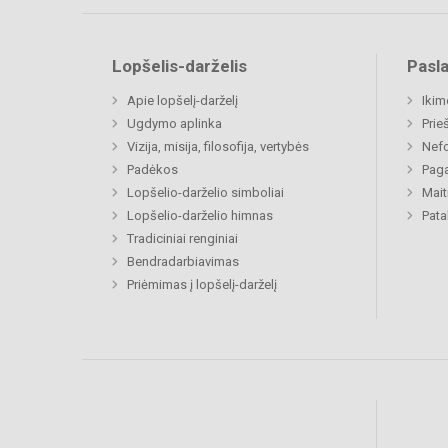
Lopšelis-darželis
Pasl
Apie lopšelį-darželį
Ikim
Ugdymo aplinka
Prie
Vizija, misija, filosofija, vertybės
Nefo
Padėkos
Paga
Lopšelio-darželio simboliai
Mait
Lopšelio-darželio himnas
Pat
Tradiciniai renginiai
Bendradarbiavimas
Priėmimas į lopšelį-darželį