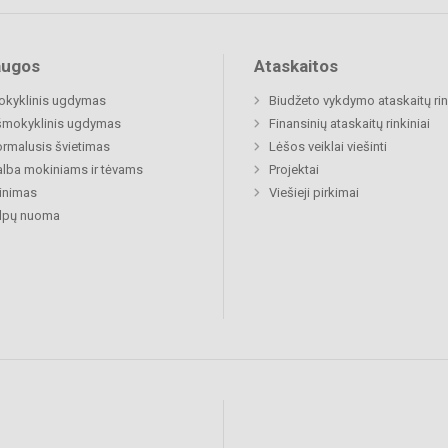
augos
Ataskaitos
okyklinis ugdymas
Biudžeto vykdymo ataskaitų rin
šmokyklinis ugdymas
Finansinių ataskaitų rinkiniai
rmalusis švietimas
Lėšos veiklai viešinti
lba mokiniams ir tėvams
Projektai
inimas
Viešieji pirkimai
alpų nuoma