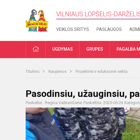
VILNIAUS LOPŠELIS-DARŽELI
VEIKLOS SRITYS
PASLAUGOS
ADMI
PRADŽIA
UGDYMAS
GRUPĖS
PAGALBA M
Titulinis
Naujienos
Projektinė ir edukacinė veikla
Pasodinsiu, užauginsiu, p
Paskelbė : Regina Vaitkevičienė
Paskelbta: 2025-05-26
Kategori