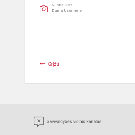
Nuotraukos:
Daina Usonienė
Grįžti
Savivaldybės vidinis kanalas