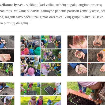
keliamos lysvės
- siekiant, kad vaikai stebėtų augalų augimo procesą,
patumus. Vaikams sudaryta galimybė patiems paruošti žemę lysvėse, sėt
inoma, ragauti savo pačių užaugintas daržoves. Visų grupių vaikai su savo
a pirmųjų daigelių...