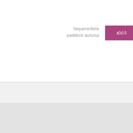
Nepamirškite
0
AČIŪ
padėkoti autoriui