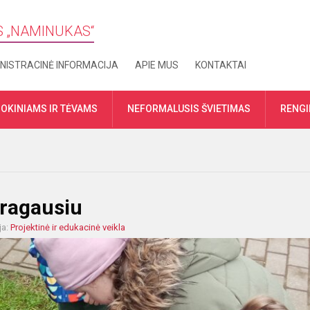
S „​NAMINUKAS“
NISTRACINĖ INFORMACIJA
APIE MUS
KONTAKTAI
OKINIAMS IR TĖVAMS
NEFORMALUSIS ŠVIETIMAS
RENGI
aragausiu
ja:
Projektinė ir edukacinė veikla