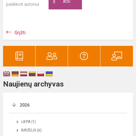
0
AČIŪ
padėkoti autoriui
Grįžti
Naujienų archyvas
2026
LIEPA (1)
BIRŽELIS (6)