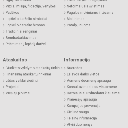
Ugdymo aplinka
Priešmokyklinis ugdymas
Vizija, misija, filosofija, vertybės
Neformalusis švietimas
Padėkos
Pagalba mokiniams ir tėvams
Lopšelio-darželio simboliai
Maitinimas
Lopšelio-darželio himnas
Patalpų nuoma
Tradiciniai renginiai
Bendradarbiavimas
Priėmimas į lopšelį-darželį
Ataskaitos
Informacija
Biudžeto vykdymo ataskaitų rinkiniai
Nuorodos
Finansinių ataskaitų rinkiniai
Laisvos darbo vietos
Lėšos veiklai viešinti
Asmens duomenų apsauga
Projektai
Konsultavimasis su visuomene
Viešieji pirkimai
Dažniausiai užduodami klausimai
Pranešėjų apsauga
Korupcijos prevencija
Civilinė sauga
Teisinė informacija
Atviri duomenys