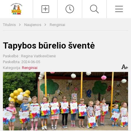
Paieška
Men
Titulinis
Naujienos
Renginiai
Tapybos būrelio šventė
Paskelbė : Regina Vaitkevičienė
Paskelbta: 2024-06-05
Kategorija:
Renginiai