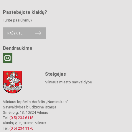
Pastebėjote klaidų?
Turite pasiūlymų?
RAŠYKITE
Bendraukime
Steigėjas
Vilniaus miesto savivaldybė
Vilniaus lopšelis-darželis „Naminukas“
Savivaldybės biudžetinė įstaiga
Smėlio g. 13, 10324 Vilnius
Tel.
(0 5) 234 6118
Klinikų g. 5, 10326 Vilnius
Tel.
(0 5) 234 1170