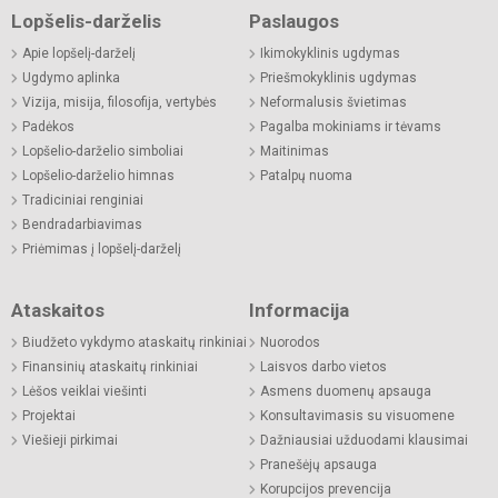
Lopšelis-darželis
Paslaugos
Apie lopšelį-darželį
Ikimokyklinis ugdymas
Ugdymo aplinka
Priešmokyklinis ugdymas
Vizija, misija, filosofija, vertybės
Neformalusis švietimas
Padėkos
Pagalba mokiniams ir tėvams
Lopšelio-darželio simboliai
Maitinimas
Lopšelio-darželio himnas
Patalpų nuoma
Tradiciniai renginiai
Bendradarbiavimas
Priėmimas į lopšelį-darželį
Ataskaitos
Informacija
Biudžeto vykdymo ataskaitų rinkiniai
Nuorodos
Finansinių ataskaitų rinkiniai
Laisvos darbo vietos
Lėšos veiklai viešinti
Asmens duomenų apsauga
Projektai
Konsultavimasis su visuomene
Viešieji pirkimai
Dažniausiai užduodami klausimai
Pranešėjų apsauga
Korupcijos prevencija