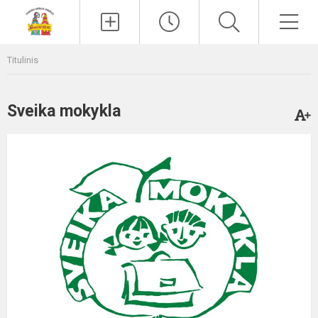
Paieška
Men
Titulinis
Sveika mokykla