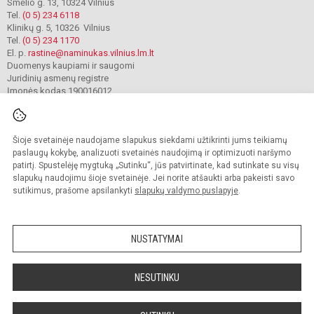
Smėlio g. 13, 10324 Vilnius
Tel.
(0 5) 234 6118
Klinikų g. 5, 10326 Vilnius
Tel.
(0 5) 234 1170
El. p.
rastine@naminukas.vilnius.lm.lt
Duomenys kaupiami ir saugomi
Juridinių asmenų registre
Įmonės kodas 190016012
Šioje svetainėje naudojame slapukus siekdami užtikrinti jums teikiamų
© 2022. Vilniaus lopšelis darželis Naminukas. Visos teisės saugomos.
Kopijuoti turinį be raštiško darželio administracijos sutikimo griežtai draudžiama.
paslaugų kokybę, analizuoti svetainės naudojimą ir optimizuoti naršymo
patirtį. Spustelėję mygtuką „Sutinku“, jūs patvirtinate, kad sutinkate su visų
Prieinamumo paraiška
Slapukų valdymas
slapukų naudojimu šioje svetainėje. Jei norite atšaukti arba pakeisti savo
sutikimus, prašome apsilankyti
slapukų valdymo puslapyje
.
Sumanus būdas atnaujinti
mokyklos interneto
svetainę
NUSTATYMAI
NESUTINKU