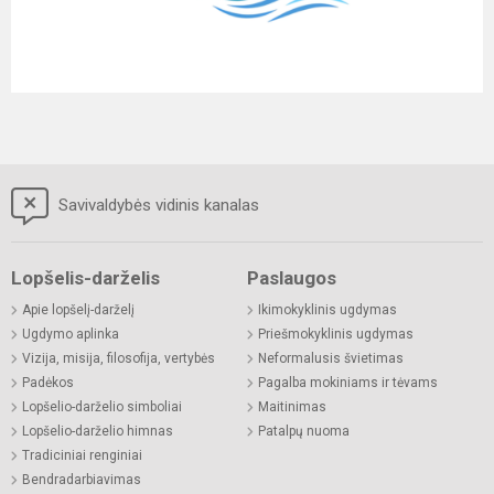
Savivaldybės vidinis kanalas
Lopšelis-darželis
Paslaugos
Apie lopšelį-darželį
Ikimokyklinis ugdymas
Ugdymo aplinka
Priešmokyklinis ugdymas
Vizija, misija, filosofija, vertybės
Neformalusis švietimas
Padėkos
Pagalba mokiniams ir tėvams
Lopšelio-darželio simboliai
Maitinimas
Lopšelio-darželio himnas
Patalpų nuoma
Tradiciniai renginiai
Bendradarbiavimas