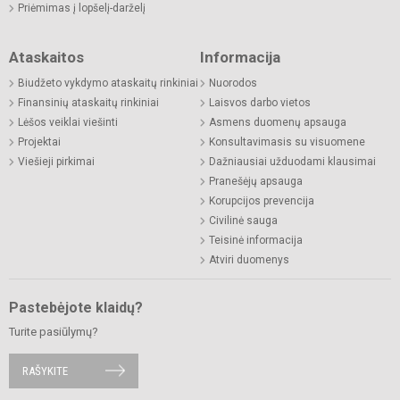
Priėmimas į lopšelį-darželį
Ataskaitos
Informacija
Biudžeto vykdymo ataskaitų rinkiniai
Nuorodos
Finansinių ataskaitų rinkiniai
Laisvos darbo vietos
Lėšos veiklai viešinti
Asmens duomenų apsauga
Projektai
Konsultavimasis su visuomene
Viešieji pirkimai
Dažniausiai užduodami klausimai
Pranešėjų apsauga
Korupcijos prevencija
Civilinė sauga
Teisinė informacija
Atviri duomenys
Pastebėjote klaidų?
Turite pasiūlymų?
RAŠYKITE