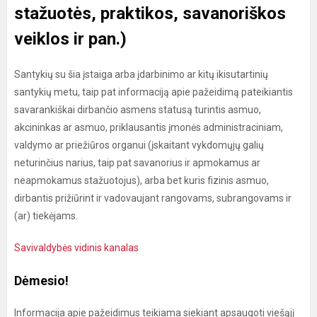
stažuotės, praktikos, savanoriškos
veiklos ir pan.)
Santykių su šia įstaiga arba įdarbinimo ar kitų ikisutartinių
santykių metu, taip pat informaciją apie pažeidimą pateikiantis
savarankiškai dirbančio asmens statusą turintis asmuo,
akcininkas ar asmuo, priklausantis įmonės administraciniam,
valdymo ar priežiūros organui (įskaitant vykdomųjų galių
neturinčius narius, taip pat savanorius ir apmokamus ar
neapmokamus stažuotojus), arba bet kuris fizinis asmuo,
dirbantis prižiūrint ir vadovaujant rangovams, subrangovams ir
(ar) tiekėjams.
Savivaldybės vidinis kanalas
Dėmesio!
Informacija apie pažeidimus teikiama siekiant apsaugoti viešąjį