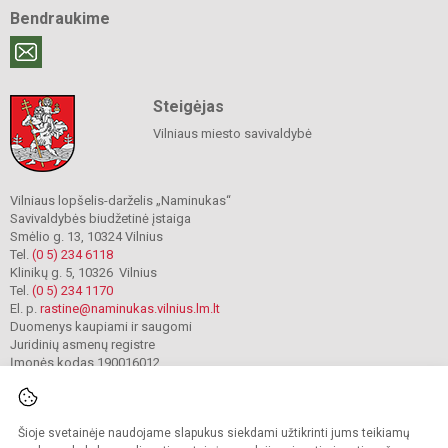
Bendraukime
Steigėjas
Vilniaus miesto savivaldybė
Vilniaus lopšelis-darželis „Naminukas“
Savivaldybės biudžetinė įstaiga
Smėlio g. 13, 10324 Vilnius
Tel.
(0 5) 234 6118
Klinikų g. 5, 10326 Vilnius
Tel.
(0 5) 234 1170
El. p.
rastine@naminukas.vilnius.lm.lt
Duomenys kaupiami ir saugomi
Juridinių asmenų registre
Įmonės kodas 190016012
Šioje svetainėje naudojame slapukus siekdami užtikrinti jums teikiamų
© 2022. Vilniaus lopšelis darželis Naminukas. Visos teisės saugomos.