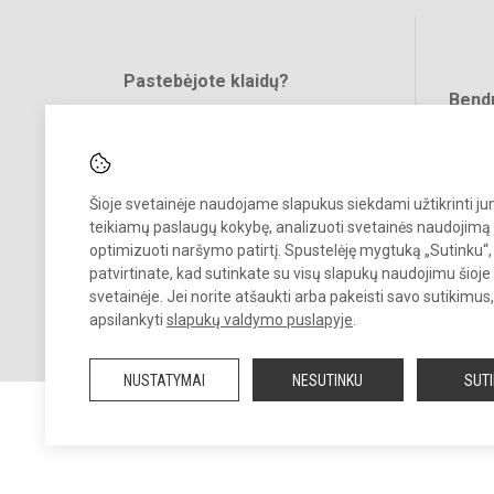
Pastebėjote klaidų?
Bend
Turite pasiūlymų?
RAŠYKITE
Šioje svetainėje naudojame slapukus siekdami užtikrinti j
teikiamų paslaugų kokybę, analizuoti svetainės naudojimą 
optimizuoti naršymo patirtį. Spustelėję mygtuką „Sutinku“,
patvirtinate, kad sutinkate su visų slapukų naudojimu šioje
svetainėje. Jei norite atšaukti arba pakeisti savo sutikimu
© 2022. Vilniaus lopšelis darželis Naminukas. Visos teisės saugomos
apsilankyti
slapukų valdymo puslapyje
.
Kopijuoti turinį be raštiško darželio administracijos sutikimo griežtai
draudžiama.
NUSTATYMAI
NESUTINKU
SUT