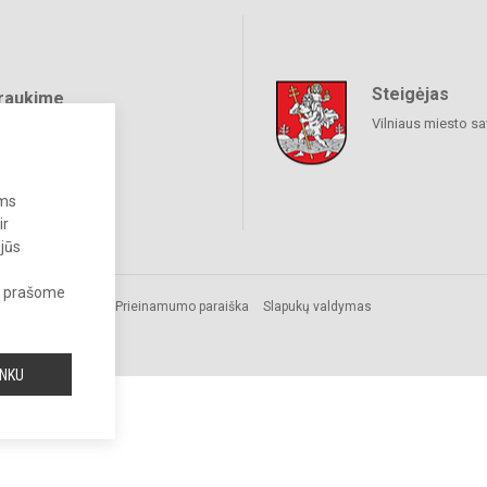
Steigėjas
raukime
Vilniaus miesto sa
ums
ir
 jūs
s, prašome
.
Prieinamumo paraiška
Slapukų valdymas
INKU