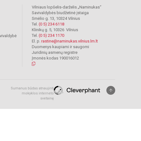
Vilniaus lopšelis-darželis „Naminukas“
Savivaldybės biudžetinė įstaiga
Smėlio g. 13, 10324 Vilnius
Tel.
(0 5) 234 6118
Klinikų g. 5, 10326 Vilnius
Tel.
(0 5) 234 1170
vivaldybė
El. p.
rastine@naminukas.vilnius.lm.lt
Duomenys kaupiami ir saugomi
Juridinių asmenų registre
Įmonės kodas 190016012
Sumanus būdas atnaujinti
mokyklos interneto
svetainę