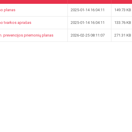
mo planas
2025-01-14 16:04:11
149.73 KB
mo tvarkos aprašas
2025-01-14 16:04:11
133.76 KB
m. prevencijos priemonių planas
2026-02-25 08:11:07
271.31 KB