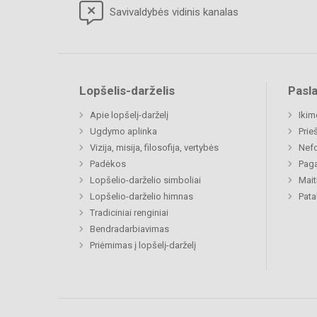
Savivaldybės vidinis kanalas
Lopšelis-darželis
Pasl
Apie lopšelį-darželį
Ikim
Ugdymo aplinka
Prie
Vizija, misija, filosofija, vertybės
Nefo
Padėkos
Paga
Lopšelio-darželio simboliai
Mait
Lopšelio-darželio himnas
Pat
Tradiciniai renginiai
Bendradarbiavimas
Priėmimas į lopšelį-darželį