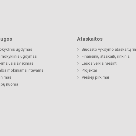
augos
Ataskaitos
okyklinis ugdymas
Biudžeto vykdymo ataskaitų rin
šmokyklinis ugdymas
Finansinių ataskaitų rinkiniai
rmalusis švietimas
Lėšos veiklai viešinti
lba mokiniams ir tėvams
Projektai
inimas
Viešieji pirkimai
alpų nuoma