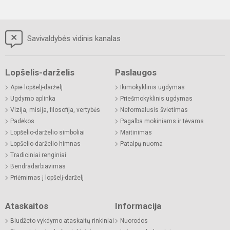
Savivaldybės vidinis kanalas
Lopšelis-darželis
Paslaugos
Apie lopšelį-darželį
Ikimokyklinis ugdymas
Ugdymo aplinka
Priešmokyklinis ugdymas
Vizija, misija, filosofija, vertybės
Neformalusis švietimas
Padėkos
Pagalba mokiniams ir tėvams
Lopšelio-darželio simboliai
Maitinimas
Lopšelio-darželio himnas
Patalpų nuoma
Tradiciniai renginiai
Bendradarbiavimas
Priėmimas į lopšelį-darželį
Ataskaitos
Informacija
Biudžeto vykdymo ataskaitų rinkiniai
Nuorodos