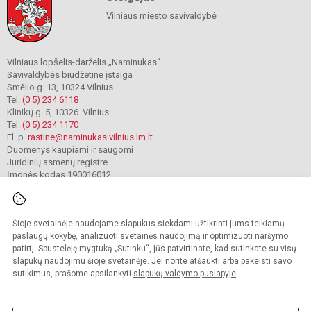
Vilniaus miesto savivaldybė
Vilniaus lopšelis-darželis „Naminukas“
Savivaldybės biudžetinė įstaiga
Smėlio g. 13, 10324 Vilnius
Tel.
(0 5) 234 6118
Klinikų g. 5, 10326 Vilnius
Tel.
(0 5) 234 1170
El. p.
rastine@naminukas.vilnius.lm.lt
Duomenys kaupiami ir saugomi
Juridinių asmenų registre
Įmonės kodas 190016012
Šioje svetainėje naudojame slapukus siekdami užtikrinti jums teikiamų
© 2022. Vilniaus lopšelis darželis Naminukas. Visos teisės saugomos.
Kopijuoti turinį be raštiško darželio administracijos sutikimo griežtai draudžiama.
paslaugų kokybę, analizuoti svetainės naudojimą ir optimizuoti naršymo
patirtį. Spustelėję mygtuką „Sutinku“, jūs patvirtinate, kad sutinkate su visų
Prieinamumo paraiška
Slapukų valdymas
slapukų naudojimu šioje svetainėje. Jei norite atšaukti arba pakeisti savo
sutikimus, prašome apsilankyti
slapukų valdymo puslapyje
.
Sumanus būdas atnaujinti
mokyklos interneto
svetainę