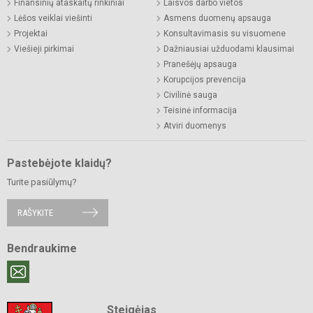
Finansinių ataskaitų rinkiniai
Laisvos darbo vietos
Lėšos veiklai viešinti
Asmens duomenų apsauga
Projektai
Konsultavimasis su visuomene
Viešieji pirkimai
Dažniausiai užduodami klausimai
Pranešėjų apsauga
Korupcijos prevencija
Civilinė sauga
Teisinė informacija
Atviri duomenys
Pastebėjote klaidų?
Turite pasiūlymų?
RAŠYKITE
Bendraukime
Steigėjas