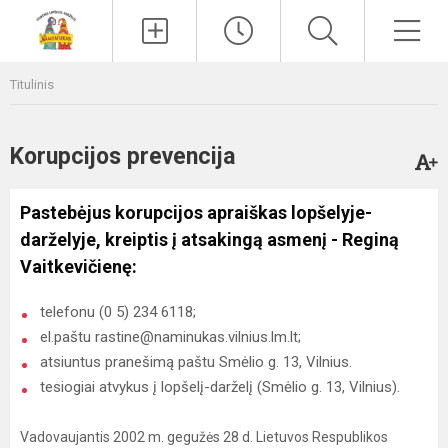
Paieška
Men
Titulinis
Korupcijos prevencija
Pastebėjus korupcijos apraiškas lopšelyje-
darželyje, kreiptis į atsakingą asmenį - Reginą
Vaitkevičienę:
telefonu (0 5) 234 6118;
el.paštu rastine@naminukas.vilnius.lm.lt;
atsiuntus pranešimą paštu Smėlio g. 13, Vilnius.
tesiogiai atvykus į lopšelį-darželį (Smėlio g. 13, Vilnius).
Vadovaujantis 2002 m. gegužės 28 d. Lietuvos Respublikos