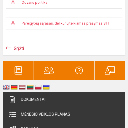
Dovanu politika
Pareigybių sąrašas, dėl kurių teikiamas prašymas STT
Grįžti
DOKUMENTAI
MĖNESIO VEIKLOS PLANAS