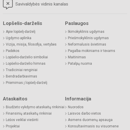
Savivaldybės vidinis kanalas
Lopšelis-darželis
Paslaugos
Apie lopšelį-darželį
Ikimokyklinis ugdymas
Ugdymo aplinka
Priešmokyklinis ugdymas
Vizija, misija, filosofija, vertybės
Neformalusis švietimas
Padėkos
Pagalba mokiniams ir tėvams
Lopšelio-darželio simboliai
Maitinimas
Lopšelio-darželio himnas
Patalpų nuoma
Tradiciniai renginiai
Bendradarbiavimas
Priėmimas į lopšelį-darželį
Ataskaitos
Informacija
Biudžeto vykdymo ataskaitų rinkiniai
Nuorodos
Finansinių ataskaitų rinkiniai
Laisvos darbo vietos
Lėšos veiklai viešinti
Asmens duomenų apsauga
Projektai
Konsultavimasis su visuomene