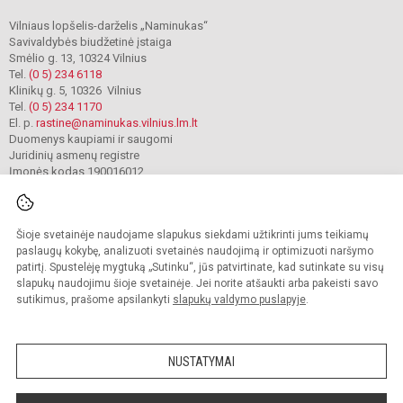
Vilniaus lopšelis-darželis „Naminukas“
Savivaldybės biudžetinė įstaiga
Smėlio g. 13, 10324 Vilnius
Tel.
(0 5) 234 6118
Klinikų g. 5, 10326 Vilnius
Tel.
(0 5) 234 1170
El. p.
rastine@naminukas.vilnius.lm.lt
Duomenys kaupiami ir saugomi
Juridinių asmenų registre
Įmonės kodas 190016012
Šioje svetainėje naudojame slapukus siekdami užtikrinti jums teikiamų
© 2022. Vilniaus lopšelis darželis Naminukas. Visos teisės saugomos.
Kopijuoti turinį be raštiško darželio administracijos sutikimo griežtai draudžiama.
paslaugų kokybę, analizuoti svetainės naudojimą ir optimizuoti naršymo
patirtį. Spustelėję mygtuką „Sutinku“, jūs patvirtinate, kad sutinkate su visų
Prieinamumo paraiška
Slapukų valdymas
slapukų naudojimu šioje svetainėje. Jei norite atšaukti arba pakeisti savo
sutikimus, prašome apsilankyti
slapukų valdymo puslapyje
.
Sumanus būdas atnaujinti
mokyklos interneto
svetainę
NUSTATYMAI