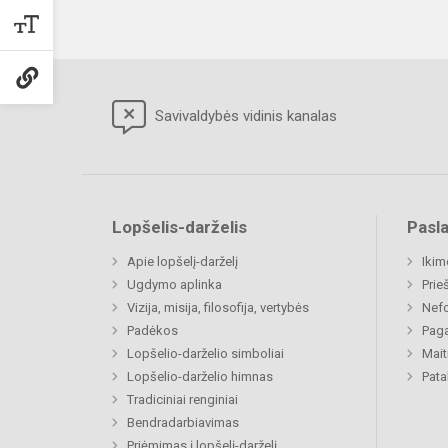
Savivaldybės vidinis kanalas
Lopšelis-darželis
Pasl
Apie lopšelį-darželį
Ikim
Ugdymo aplinka
Prie
Vizija, misija, filosofija, vertybės
Nefo
Padėkos
Paga
Lopšelio-darželio simboliai
Mait
Lopšelio-darželio himnas
Pat
Tradiciniai renginiai
Bendradarbiavimas
Priėmimas į lopšelį-darželį