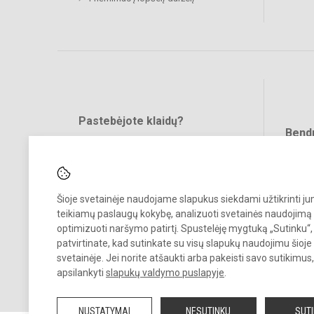
Pastebėjote klaidų?
Bend
Turite pasiūlymų?
RAŠYKITE
Šioje svetainėje naudojame slapukus siekdami užtikrinti j
teikiamų paslaugų kokybę, analizuoti svetainės naudojimą 
optimizuoti naršymo patirtį. Spustelėję mygtuką „Sutinku“,
patvirtinate, kad sutinkate su visų slapukų naudojimu šioje
svetainėje. Jei norite atšaukti arba pakeisti savo sutikimu
© 2022. Vilniaus lopšelis darželis Naminukas. Visos teisės saugomos
apsilankyti
slapukų valdymo puslapyje
.
Kopijuoti turinį be raštiško darželio administracijos sutikimo griežtai
draudžiama.
NUSTATYMAI
NESUTINKU
SUT