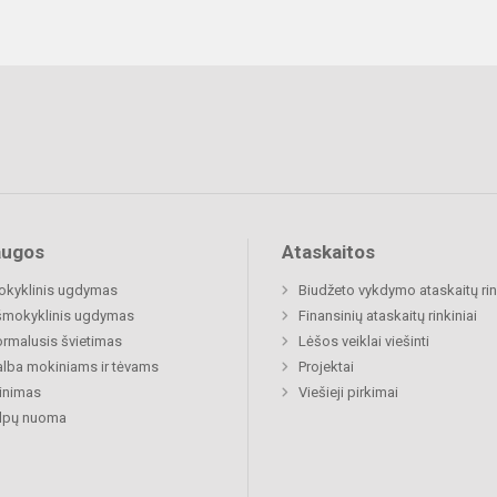
augos
Ataskaitos
okyklinis ugdymas
Biudžeto vykdymo ataskaitų rin
šmokyklinis ugdymas
Finansinių ataskaitų rinkiniai
rmalusis švietimas
Lėšos veiklai viešinti
lba mokiniams ir tėvams
Projektai
inimas
Viešieji pirkimai
alpų nuoma