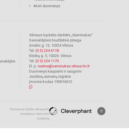
Atviri duomenys
Vilniaus lopšelis-darželis „Naminukas“
Savivaldybės biudžetinė įstaiga
Smėlio g. 13, 10324 Vilnius
Tel.
(0 5) 234 6118
Klinikų g. 5, 10326 Vilnius
Tel.
(0 5) 234 1170
vivaldybė
El. p.
rastine@naminukas.vilnius.lm.lt
Duomenys kaupiami ir saugomi
Juridinių asmenų registre
Įmonės kodas 190016012
Sumanus būdas atnaujinti
mokyklos interneto
svetainę