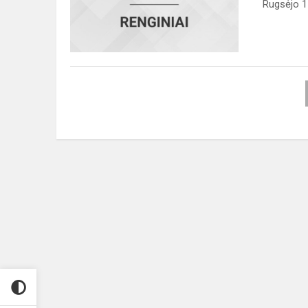
Rugsėjo 1-
žinių
šalį!