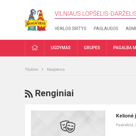
VILNIAUS LOPŠELIS-DARŽELI
VEIKLOS SRITYS
PASLAUGOS
ADMI
PRADŽIA
UGDYMAS
GRUPĖS
PAGALBA M
Titulinis
Naujienos
RSS
Renginiai
Kelionė
Kelionė į
į
Paskelbta:
mokslo
ir