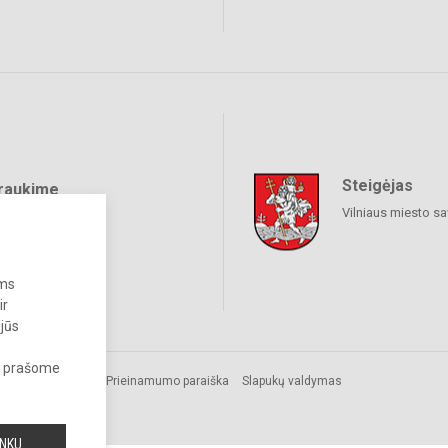
Steigėjas
raukime
Vilniaus miesto sa
ums
ir
 jūs
s, prašome
.
Prieinamumo paraiška
Slapukų valdymas
INKU