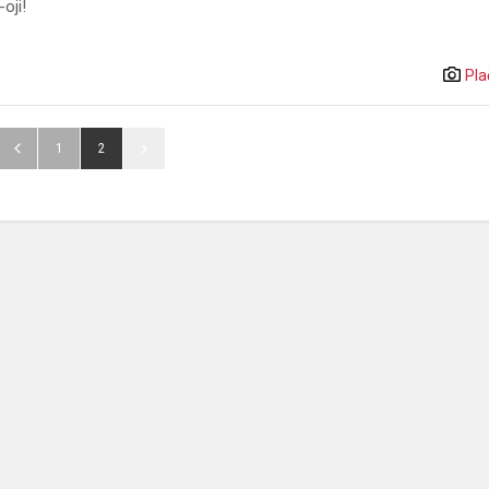
oji!
Pla
1
2