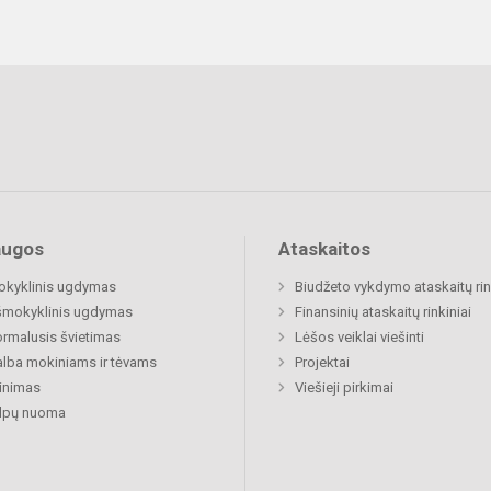
augos
Ataskaitos
okyklinis ugdymas
Biudžeto vykdymo ataskaitų rin
šmokyklinis ugdymas
Finansinių ataskaitų rinkiniai
rmalusis švietimas
Lėšos veiklai viešinti
lba mokiniams ir tėvams
Projektai
inimas
Viešieji pirkimai
alpų nuoma