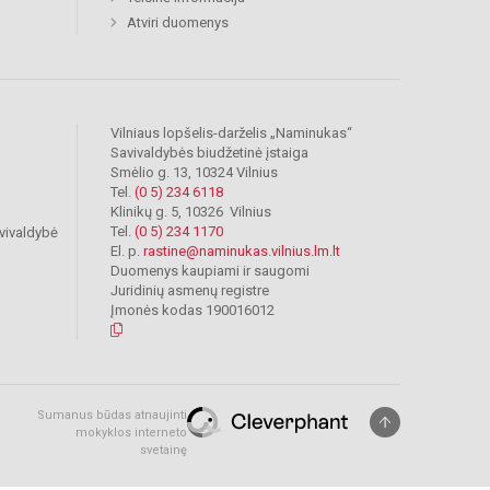
Atviri duomenys
Vilniaus lopšelis-darželis „Naminukas“
Savivaldybės biudžetinė įstaiga
Smėlio g. 13, 10324 Vilnius
Tel.
(0 5) 234 6118
Klinikų g. 5, 10326 Vilnius
Tel.
(0 5) 234 1170
vivaldybė
El. p.
rastine@naminukas.vilnius.lm.lt
Duomenys kaupiami ir saugomi
Juridinių asmenų registre
Įmonės kodas 190016012
Sumanus būdas atnaujinti
mokyklos interneto
svetainę