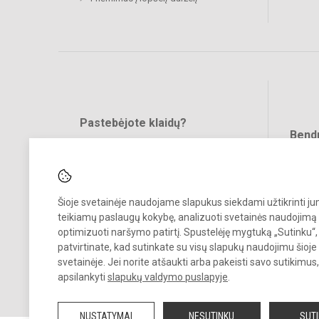
Pastebėjote klaidų?
Bend
Turite pasiūlymų?
RAŠYKITE
Šioje svetainėje naudojame slapukus siekdami užtikrinti j
teikiamų paslaugų kokybę, analizuoti svetainės naudojimą 
optimizuoti naršymo patirtį. Spustelėję mygtuką „Sutinku“,
patvirtinate, kad sutinkate su visų slapukų naudojimu šioje
svetainėje. Jei norite atšaukti arba pakeisti savo sutikimu
© 2022. Vilniaus lopšelis darželis Naminukas. Visos teisės saugomos
apsilankyti
slapukų valdymo puslapyje
.
Kopijuoti turinį be raštiško darželio administracijos sutikimo griežtai
draudžiama.
NUSTATYMAI
NESUTINKU
SUT