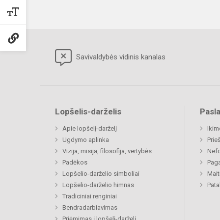
Savivaldybės vidinis kanalas
Lopšelis-darželis
Pasl
Apie lopšelį-darželį
Ikim
Ugdymo aplinka
Prie
Vizija, misija, filosofija, vertybės
Nefo
Padėkos
Paga
Lopšelio-darželio simboliai
Mait
Lopšelio-darželio himnas
Pat
Tradiciniai renginiai
Bendradarbiavimas
Priėmimas į lopšelį-darželį