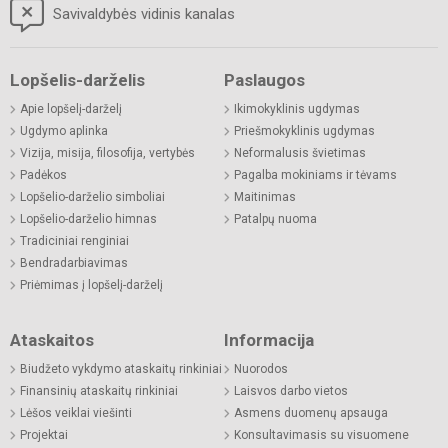
Savivaldybės vidinis kanalas
Lopšelis-darželis
Paslaugos
Apie lopšelį-darželį
Ikimokyklinis ugdymas
Ugdymo aplinka
Priešmokyklinis ugdymas
Vizija, misija, filosofija, vertybės
Neformalusis švietimas
Padėkos
Pagalba mokiniams ir tėvams
Lopšelio-darželio simboliai
Maitinimas
Lopšelio-darželio himnas
Patalpų nuoma
Tradiciniai renginiai
Bendradarbiavimas
Priėmimas į lopšelį-darželį
Ataskaitos
Informacija
Biudžeto vykdymo ataskaitų rinkiniai
Nuorodos
Finansinių ataskaitų rinkiniai
Laisvos darbo vietos
Lėšos veiklai viešinti
Asmens duomenų apsauga
Projektai
Konsultavimasis su visuomene