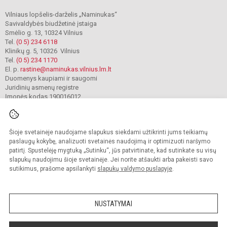
Vilniaus lopšelis-darželis „Naminukas“
Savivaldybės biudžetinė įstaiga
Smėlio g. 13, 10324 Vilnius
Tel.
(0 5) 234 6118
Klinikų g. 5, 10326 Vilnius
Tel.
(0 5) 234 1170
El. p.
rastine@naminukas.vilnius.lm.lt
Duomenys kaupiami ir saugomi
Juridinių asmenų registre
Įmonės kodas 190016012
Šioje svetainėje naudojame slapukus siekdami užtikrinti jums teikiamų
© 2022. Vilniaus lopšelis darželis Naminukas. Visos teisės saugomos.
Kopijuoti turinį be raštiško darželio administracijos sutikimo griežtai draudžiama.
paslaugų kokybę, analizuoti svetainės naudojimą ir optimizuoti naršymo
patirtį. Spustelėję mygtuką „Sutinku“, jūs patvirtinate, kad sutinkate su visų
Prieinamumo paraiška
Slapukų valdymas
slapukų naudojimu šioje svetainėje. Jei norite atšaukti arba pakeisti savo
sutikimus, prašome apsilankyti
slapukų valdymo puslapyje
.
Sumanus būdas atnaujinti
mokyklos interneto
svetainę
NUSTATYMAI