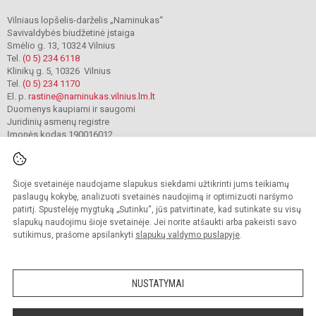
Vilniaus lopšelis-darželis „Naminukas“
Savivaldybės biudžetinė įstaiga
Smėlio g. 13, 10324 Vilnius
Tel.
(0 5) 234 6118
Klinikų g. 5, 10326 Vilnius
Tel.
(0 5) 234 1170
El. p.
rastine@naminukas.vilnius.lm.lt
Duomenys kaupiami ir saugomi
Juridinių asmenų registre
Įmonės kodas 190016012
Šioje svetainėje naudojame slapukus siekdami užtikrinti jums teikiamų
© 2022. Vilniaus lopšelis darželis Naminukas. Visos teisės saugomos.
Kopijuoti turinį be raštiško darželio administracijos sutikimo griežtai draudžiama.
paslaugų kokybę, analizuoti svetainės naudojimą ir optimizuoti naršymo
patirtį. Spustelėję mygtuką „Sutinku“, jūs patvirtinate, kad sutinkate su visų
Prieinamumo paraiška
Slapukų valdymas
slapukų naudojimu šioje svetainėje. Jei norite atšaukti arba pakeisti savo
sutikimus, prašome apsilankyti
slapukų valdymo puslapyje
.
Sumanus būdas atnaujinti
mokyklos interneto
svetainę
NUSTATYMAI