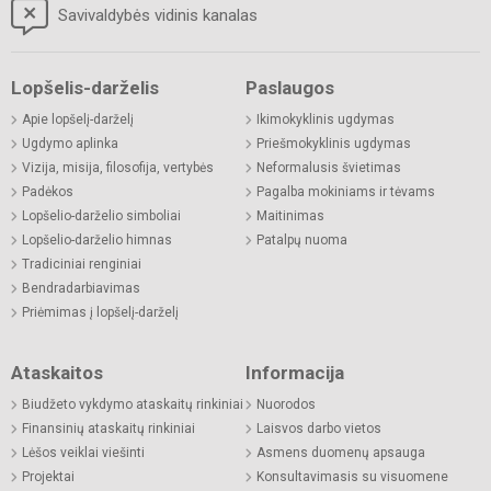
Savivaldybės vidinis kanalas
Lopšelis-darželis
Paslaugos
Apie lopšelį-darželį
Ikimokyklinis ugdymas
Ugdymo aplinka
Priešmokyklinis ugdymas
Vizija, misija, filosofija, vertybės
Neformalusis švietimas
Padėkos
Pagalba mokiniams ir tėvams
Lopšelio-darželio simboliai
Maitinimas
Lopšelio-darželio himnas
Patalpų nuoma
Tradiciniai renginiai
Bendradarbiavimas
Priėmimas į lopšelį-darželį
Ataskaitos
Informacija
Biudžeto vykdymo ataskaitų rinkiniai
Nuorodos
Finansinių ataskaitų rinkiniai
Laisvos darbo vietos
Lėšos veiklai viešinti
Asmens duomenų apsauga
Projektai
Konsultavimasis su visuomene