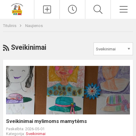
Paieška
Men
Titulinis
Naujienos
RSS
Sveikinimai
Sveikinimai
mylimoms
mamytėms
Sveikinimai mylimoms mamytėms
Paskelbta: 2026-05-01
Kategorija:
Sveikinimai