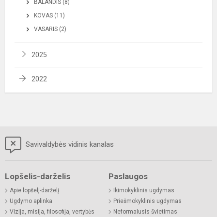
BALANDIS (8)
KOVAS (11)
VASARIS (2)
2025
2022
Savivaldybės vidinis kanalas
Lopšelis-darželis
Paslaugos
Apie lopšelį-darželį
Ikimokyklinis ugdymas
Ugdymo aplinka
Priešmokyklinis ugdymas
Vizija, misija, filosofija, vertybės
Neformalusis švietimas