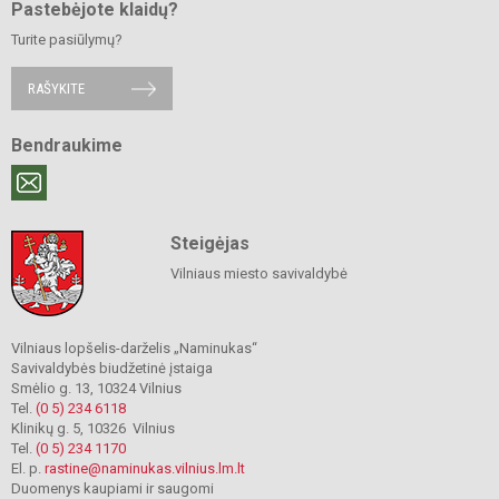
Pastebėjote klaidų?
Turite pasiūlymų?
RAŠYKITE
Bendraukime
Steigėjas
Vilniaus miesto savivaldybė
Vilniaus lopšelis-darželis „Naminukas“
Savivaldybės biudžetinė įstaiga
Smėlio g. 13, 10324 Vilnius
Tel.
(0 5) 234 6118
Klinikų g. 5, 10326 Vilnius
Tel.
(0 5) 234 1170
El. p.
rastine@naminukas.vilnius.lm.lt
Duomenys kaupiami ir saugomi