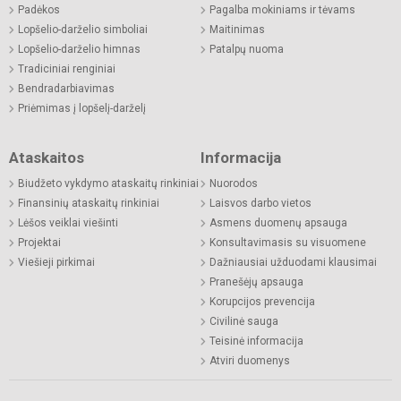
Padėkos
Pagalba mokiniams ir tėvams
Lopšelio-darželio simboliai
Maitinimas
Lopšelio-darželio himnas
Patalpų nuoma
Tradiciniai renginiai
Bendradarbiavimas
Priėmimas į lopšelį-darželį
Ataskaitos
Informacija
Biudžeto vykdymo ataskaitų rinkiniai
Nuorodos
Finansinių ataskaitų rinkiniai
Laisvos darbo vietos
Lėšos veiklai viešinti
Asmens duomenų apsauga
Projektai
Konsultavimasis su visuomene
Viešieji pirkimai
Dažniausiai užduodami klausimai
Pranešėjų apsauga
Korupcijos prevencija
Civilinė sauga
Teisinė informacija
Atviri duomenys